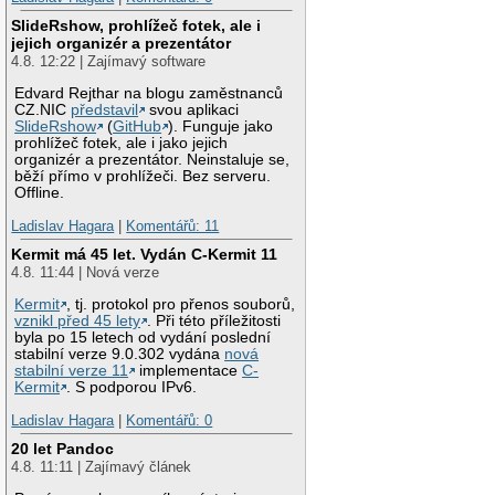
SlideRshow, prohlížeč fotek, ale i
jejich organizér a prezentátor
4.8. 12:22 | Zajímavý software
Edvard Rejthar na blogu zaměstnanců
CZ.NIC
představil
svou aplikaci
SlideRshow
(
GitHub
). Funguje jako
prohlížeč fotek, ale i jako jejich
organizér a prezentátor. Neinstaluje se,
běží přímo v prohlížeči. Bez serveru.
Offline.
Ladislav Hagara
|
Komentářů: 11
Kermit má 45 let. Vydán C-Kermit 11
4.8. 11:44 | Nová verze
Kermit
, tj. protokol pro přenos souborů,
vznikl před 45 lety
. Při této příležitosti
byla po 15 letech od vydání poslední
stabilní verze 9.0.302 vydána
nová
stabilní verze 11
implementace
C-
Kermit
. S podporou IPv6.
Ladislav Hagara
|
Komentářů: 0
20 let Pandoc
4.8. 11:11 | Zajímavý článek