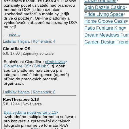
Craze Gambles
Vzhledem k tomu, že ChatGPT i Roblox
oznámily počet uživatelů nad prahovou
Spin Dazzle Casino
hodnotou DSA, je toto označení
„rozhodně možné“ a mohlo by „přijít
Pride Living Space
dříve či později“. On-line platformy a
Home Groove Oasis
vyhledávače zařazené na seznamy DSA
musejí
Patio Funiture King
Dream Meadows Furn
…
více »
Ladislav Hagara
|
Komentářů: 4
Garden Design Trend
Cloudflare OS
5.8. 17:00 | Zajímavý software
Společnost Cloudflare
představila
Cloudflare OS
(
GitHub
), tj. open
source platformu navrženou pro
integraci umělé inteligence (agentů)
přímo do pracovních procesů
organizací.
Ladislav Hagara
|
Komentářů: 0
RawTherapee 5.13
5.8. 12:44 | Nová verze
Byla vydána nová verze 5.13
svobodného multiplatformního softwaru
pro konverzi a zpracování digitálních
fotografií primárně ve formátů RAW