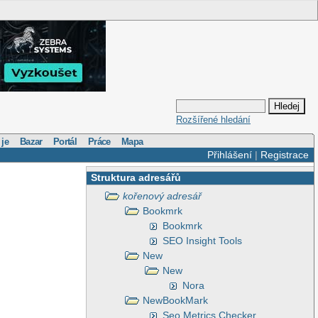
Rozšířené hledání
 je
Bazar
Portál
Práce
Mapa
Přihlášení
|
Registrace
Struktura adresářů
kořenový adresář
Bookmrk
Bookmrk
SEO Insight Tools
New
New
Nora
NewBookMark
Seo Metrics Checker