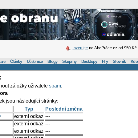
Inzerujte
na AbcPráce.cz od 950 Kč
are
Články
Učebnice
Blogy
Skupiny
Desktopy
Hry
Slovník
Kdo
k
nout záložky uživatele
spam
.
ora
ek jsou následující stránky:
Typ
Poslední změna
externí odkaz
---
externí odkaz
---
externí odkaz
---