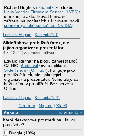
Richard Hughes
oznámil
, že službu
Linux Vendor Firmware Service (LVFS)
umožňující aktualizovat firmware
zařízení na počítačích s Linuxem, nově
sponzoruje také společnost NVIDIA
.
Ladislav Hagara
|
Komentářů: 0
SlideRshow, prohlížeč fotek, ale i
jejich organizér a prezentátor
4.8. 12:22 | Zajímavý software
Edvard Rejthar na blogu zaměstnanců
CZ.NIC
představil
svou aplikaci
SlideRshow
(
GitHub
). Funguje jako
prohlížeč fotek, ale i jako jejich
organizér a prezentátor. Neinstaluje se,
běží přímo v prohlížeči. Bez serveru.
Offline.
Ladislav Hagara
|
Komentářů: 11
Centrum
|
Napsat
|
Starší
Anketa
navrhněte »
Které desktopové prostředí na Linuxu
používáte?
Budgie
(
10%
)