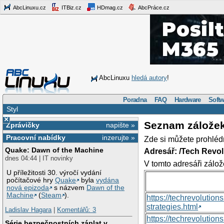
AbcLinuxu.cz
ITBiz.cz
HDmag.cz
AbcPráce.cz
AbcLinuxu
hledá autory
!
Poradna
FAQ
Hardware
Softw
Styl
×
Seznam zálože
Zprávičky
napište »
Pracovní nabídky
inzerujte »
Zde si můžete prohléd
Quake: Dawn of the Machine
Adresář: /Tech Revo
dnes 04:44 | IT novinky
V tomto adresáři zálož
U příležitosti 30. výročí vydání
počítačové hry
Quake
byla
vydána
nová epizoda
s názvem
Dawn of the
Machine
(
Steam
).
https://techrevolutio
strategies.html
Ladislav Hagara
|
Komentářů: 3
https://techrevoluti
Série bezpečnostních záplat v