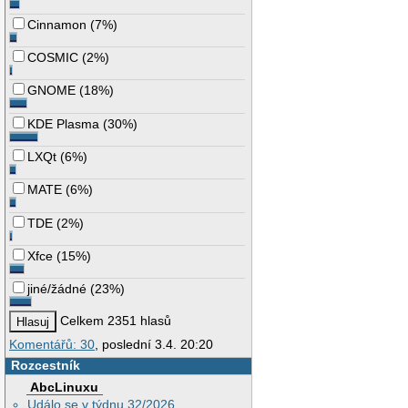
Cinnamon
(
7%
)
COSMIC
(
2%
)
GNOME
(
18%
)
KDE Plasma
(
30%
)
LXQt
(
6%
)
MATE
(
6%
)
TDE
(
2%
)
Xfce
(
15%
)
jiné/žádné
(
23%
)
Celkem 2351 hlasů
Komentářů: 30
, poslední 3.4. 20:20
Rozcestník
AbcLinuxu
Událo se v týdnu 32/2026