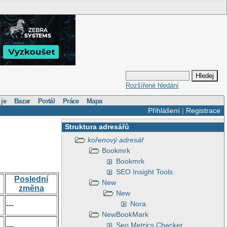
Rozšířené hledání
 je
Bazar
Portál
Práce
Mapa
Přihlášení
|
Registrace
Struktura adresářů
kořenový adresář
Bookmrk
Bookmrk
SEO Insight Tools
Poslední
New
změna
New
Nora
---
NewBookMark
Seo Metrics Checker
---