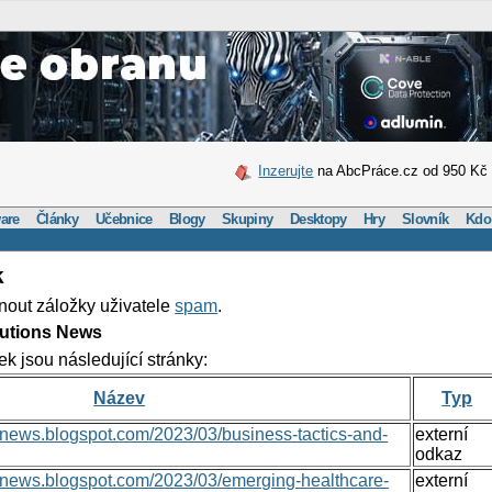
Inzerujte
na AbcPráce.cz od 950 Kč
are
Články
Učebnice
Blogy
Skupiny
Desktopy
Hry
Slovník
Kdo
k
nout záložky uživatele
spam
.
lutions News
ek jsou následující stránky:
Název
Typ
nsnews.blogspot.com/2023/03/business-tactics-and-
externí
odkaz
onsnews.blogspot.com/2023/03/emerging-healthcare-
externí