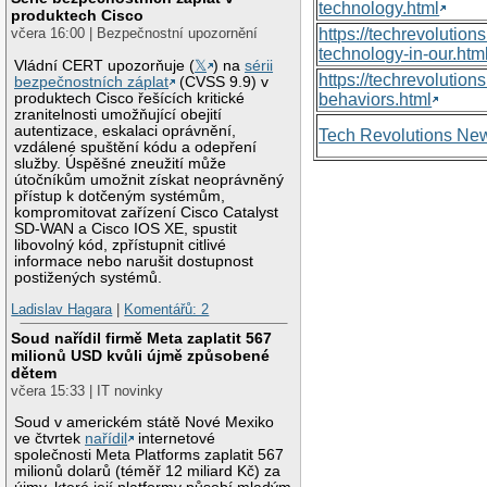
technology.html
produktech Cisco
https://techrevolutio
včera 16:00 | Bezpečnostní upozornění
technology-in-our.htm
Vládní CERT upozorňuje (
𝕏
) na
sérii
https://techrevolutio
bezpečnostních záplat
(CVSS 9.9) v
produktech Cisco řešících kritické
behaviors.html
zranitelnosti umožňující obejití
autentizace, eskalaci oprávnění,
Tech Revolutions Ne
vzdálené spuštění kódu a odepření
služby. Úspěšné zneužití může
útočníkům umožnit získat neoprávněný
přístup k dotčeným systémům,
kompromitovat zařízení Cisco Catalyst
SD-WAN a Cisco IOS XE, spustit
libovolný kód, zpřístupnit citlivé
informace nebo narušit dostupnost
postižených systémů.
Ladislav Hagara
|
Komentářů: 2
Soud nařídil firmě Meta zaplatit 567
milionů USD kvůli újmě způsobené
dětem
včera 15:33 | IT novinky
Soud v americkém státě Nové Mexiko
ve čtvrtek
nařídil
internetové
společnosti Meta Platforms zaplatit 567
milionů dolarů (téměř 12 miliard Kč) za