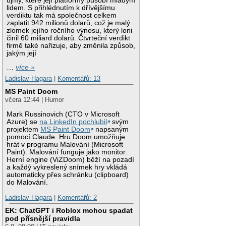
újmy, které její platformy působí mladým
lidem. S přihlédnutím k dřívějšímu
verdiktu tak má společnost celkem
zaplatit 942 milionů dolarů, což je malý
zlomek jejího ročního výnosu, který loni
činil 60 miliard dolarů. Čtvrteční verdikt
firmě také nařizuje, aby změnila způsob,
jakým její
…
více »
Ladislav Hagara
|
Komentářů: 13
MS Paint Doom
včera 12:44 | Humor
Mark Russinovich (CTO v Microsoft
Azure) se
na LinkedIn pochlubil
svým
projektem
MS Paint Doom
napsaným
pomocí Claude. Hru Doom umožňuje
hrát v programu Malování (Microsoft
Paint). Malování funguje jako monitor.
Herní engine (ViZDoom) běží na pozadí
a každý vykreslený snímek hry vkládá
automaticky přes schránku (clipboard)
do Malování.
Ladislav Hagara
|
Komentářů: 2
EK: ChatGPT i Roblox mohou spadat
pod přísnější pravidla