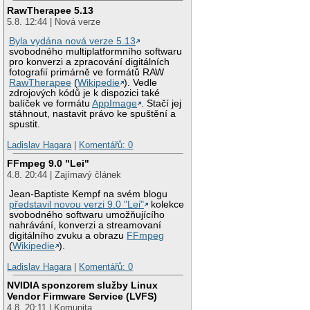
RawTherapee 5.13
5.8. 12:44 | Nová verze
Byla vydána nová verze 5.13
svobodného multiplatformního softwaru
pro konverzi a zpracování digitálních
fotografií primárně ve formátů RAW
RawTherapee
(
Wikipedie
). Vedle
zdrojových kódů je k dispozici také
balíček ve formátu
AppImage
. Stačí jej
stáhnout, nastavit právo ke spuštění a
spustit.
Ladislav Hagara
|
Komentářů: 0
FFmpeg 9.0 "Lei"
4.8. 20:44 | Zajímavý článek
Jean-Baptiste Kempf na svém blogu
představil novou verzi 9.0 "Lei"
kolekce
svobodného softwaru umožňujícího
nahrávání, konverzi a streamovaní
digitálního zvuku a obrazu
FFmpeg
(
Wikipedie
).
Ladislav Hagara
|
Komentářů: 0
NVIDIA sponzorem služby Linux
Vendor Firmware Service (LVFS)
4.8. 20:11 | Komunita