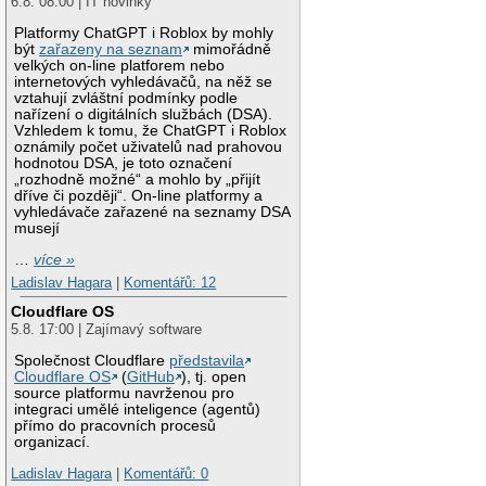
6.8. 08:00 | IT novinky
Platformy ChatGPT i Roblox by mohly
být
zařazeny na seznam
mimořádně
velkých on-line platforem nebo
internetových vyhledávačů, na něž se
vztahují zvláštní podmínky podle
nařízení o digitálních službách (DSA).
Vzhledem k tomu, že ChatGPT i Roblox
oznámily počet uživatelů nad prahovou
hodnotou DSA, je toto označení
„rozhodně možné“ a mohlo by „přijít
dříve či později“. On-line platformy a
vyhledávače zařazené na seznamy DSA
musejí
…
více »
Ladislav Hagara
|
Komentářů: 12
Cloudflare OS
5.8. 17:00 | Zajímavý software
Společnost Cloudflare
představila
Cloudflare OS
(
GitHub
), tj. open
source platformu navrženou pro
integraci umělé inteligence (agentů)
přímo do pracovních procesů
organizací.
Ladislav Hagara
|
Komentářů: 0