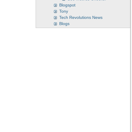
Blogspot
Tony
Tech Revolutions News
Blogs