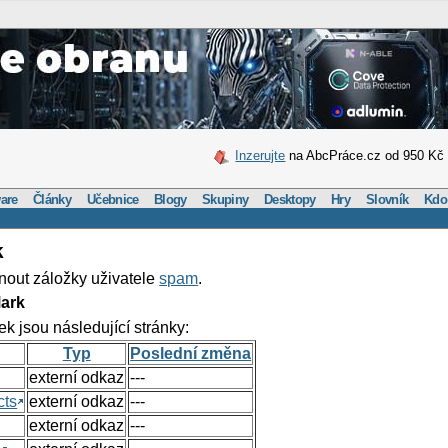
Inzerujte
na AbcPráce.cz od 950 Kč
are
Články
Učebnice
Blogy
Skupiny
Desktopy
Hry
Slovník
Kdo
k
nout záložky uživatele
spam
.
ark
ek jsou následující stránky:
Typ
Poslední změna
externí odkaz
---
cts
externí odkaz
---
externí odkaz
---