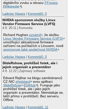
digitálního zvuku a obrazu
FFmpeg
(
Wikipedie
).
Ladislav Hagara
|
Komentářů: 0
NVIDIA sponzorem služby Linux
Vendor Firmware Service (LVFS)
4.8. 20:11 | Komunita
Richard Hughes
oznámil
, že službu
Linux Vendor Firmware Service (LVFS)
umožňující aktualizovat firmware
zařízení na počítačích s Linuxem, nově
sponzoruje také společnost NVIDIA
.
Ladislav Hagara
|
Komentářů: 0
SlideRshow, prohlížeč fotek, ale i
jejich organizér a prezentátor
4.8. 12:22 | Zajímavý software
Edvard Rejthar na blogu zaměstnanců
CZ.NIC
představil
svou aplikaci
SlideRshow
(
GitHub
). Funguje jako
prohlížeč fotek, ale i jako jejich
organizér a prezentátor. Neinstaluje se,
běží přímo v prohlížeči. Bez serveru.
Offline.
Ladislav Hagara
|
Komentářů: 11