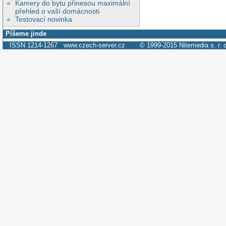
Kamery do bytu přinesou maximální
přehled o vaší domácnosti
Testovací novinka
Píšeme jinde
ISSN 1214-1267
www.czech-server.cz
© 1999-2015
Nitemedia s. r. 