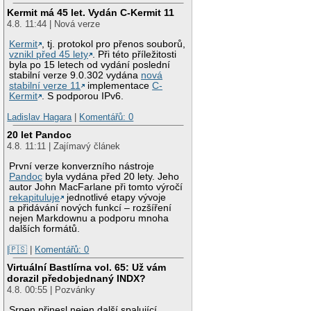
Kermit má 45 let. Vydán C-Kermit 11
4.8. 11:44 | Nová verze
Kermit
, tj. protokol pro přenos souborů,
vznikl před 45 lety
. Při této příležitosti
byla po 15 letech od vydání poslední
stabilní verze 9.0.302 vydána
nová
stabilní verze 11
implementace
C-
Kermit
. S podporou IPv6.
Ladislav Hagara
|
Komentářů: 0
20 let Pandoc
4.8. 11:11 | Zajímavý článek
První verze konverzního nástroje
Pandoc
byla vydána před 20 lety. Jeho
autor John MacFarlane při tomto výročí
rekapituluje
jednotlivé etapy vývoje
a přidávání nových funkcí – rozšíření
nejen Markdownu a podporu mnoha
dalších formátů.
|🇵🇸
|
Komentářů: 0
Virtuální Bastlírna vol. 65: Už vám
dorazil předobjednaný INDX?
4.8. 00:55 | Pozvánky
Srpen přinesl nejen další spalující