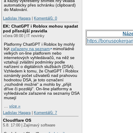
a každý vykreslený snímek hry vkládá
automaticky přes schránku (clipboard)
do Malování.
Ladislav Hagara
|
Komentářů: 0
EK: ChatGPT i Roblox mohou spadat
pod přísnější pravidla
Náz
včera 08:00 | IT novinky
https://bonuspokerga
Platformy ChatGPT i Roblox by mohly
být
zařazeny na seznam
mimořádně
velkých on-line platforem nebo
internetových vyhledávačů, na něž se
vztahují zvláštní podmínky podle
nařízení o digitálních službách (DSA).
Vzhledem k tomu, že ChatGPT i Roblox
oznámily počet uživatelů nad prahovou
hodnotou DSA, je toto označení
„rozhodně možné“ a mohlo by „přijít
dříve či později“. On-line platformy a
vyhledávače zařazené na seznamy DSA
musejí
…
více »
Ladislav Hagara
|
Komentářů: 7
Cloudflare OS
5.8. 17:00 | Zajímavý software