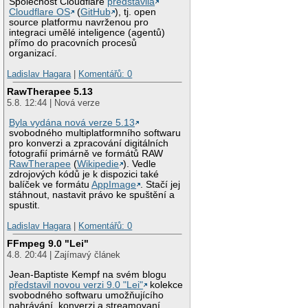
Společnost Cloudflare
představila
Cloudflare OS
(
GitHub
), tj. open
source platformu navrženou pro
integraci umělé inteligence (agentů)
přímo do pracovních procesů
organizací.
Ladislav Hagara
|
Komentářů: 0
RawTherapee 5.13
5.8. 12:44 | Nová verze
Byla vydána nová verze 5.13
svobodného multiplatformního softwaru
pro konverzi a zpracování digitálních
fotografií primárně ve formátů RAW
RawTherapee
(
Wikipedie
). Vedle
zdrojových kódů je k dispozici také
balíček ve formátu
AppImage
. Stačí jej
stáhnout, nastavit právo ke spuštění a
spustit.
Ladislav Hagara
|
Komentářů: 0
FFmpeg 9.0 "Lei"
4.8. 20:44 | Zajímavý článek
Jean-Baptiste Kempf na svém blogu
představil novou verzi 9.0 "Lei"
kolekce
svobodného softwaru umožňujícího
nahrávání, konverzi a streamovaní