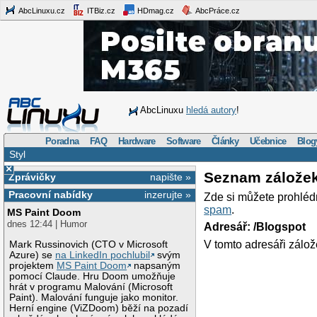
AbcLinuxu.cz
ITBiz.cz
HDmag.cz
AbcPráce.cz
AbcLinuxu
hledá autory
!
Poradna
FAQ
Hardware
Software
Články
Učebnice
Blog
Styl
×
Seznam zálože
Zprávičky
napište »
Pracovní nabídky
inzerujte »
Zde si můžete prohléd
spam
.
MS Paint Doom
dnes 12:44 | Humor
Adresář: /Blogspot
V tomto adresáři zálož
Mark Russinovich (CTO v Microsoft
Azure) se
na LinkedIn pochlubil
svým
projektem
MS Paint Doom
napsaným
pomocí Claude. Hru Doom umožňuje
hrát v programu Malování (Microsoft
Paint). Malování funguje jako monitor.
Herní engine (ViZDoom) běží na pozadí