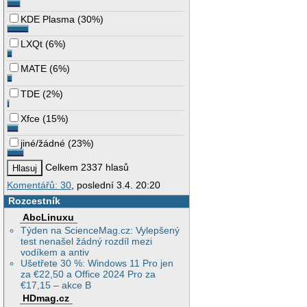
KDE Plasma
(
30%
)
LXQt
(
6%
)
MATE
(
6%
)
TDE
(
2%
)
Xfce
(
15%
)
jiné/žádné
(
23%
)
Celkem 2337 hlasů
Komentářů: 30
, poslední 3.4. 20:20
Rozcestník
AbcLinuxu
Týden na ScienceMag.cz: Vylepšený
test nenašel žádný rozdíl mezi
vodíkem a antiv
Ušetřete 30 %: Windows 11 Pro jen
za €22,50 a Office 2024 Pro za
€17,15 – akce B
HDmag.cz