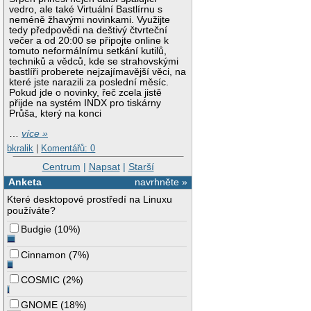
vedro, ale také Virtuální Bastlírnu s
neméně žhavými novinkami. Využijte
tedy předpovědi na deštivý čtvrteční
večer a od 20:00 se připojte online k
tomuto neformálnímu setkání kutilů,
techniků a vědců, kde se strahovskými
bastlíři proberete nejzajímavější věci, na
které jste narazili za poslední měsíc.
Pokud jde o novinky, řeč zcela jistě
přijde na systém INDX pro tiskárny
Průša, který na konci
…
více »
bkralik
|
Komentářů: 0
Centrum
|
Napsat
|
Starší
Anketa
navrhněte »
Které desktopové prostředí na Linuxu
používáte?
Budgie
(
10%
)
Cinnamon
(
7%
)
COSMIC
(
2%
)
GNOME
(
18%
)