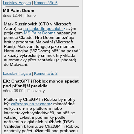
Ladislav Hagara
|
Komentářů: 5
MS Paint Doom
dnes 12:44 | Humor
Mark Russinovich (CTO v Microsoft
Azure) se
na LinkedIn pochlubil
svým
projektem
MS Paint Doom
napsaným
pomocí Claude. Hru Doom umožňuje
hrát v programu Malování (Microsoft
Paint). Malování funguje jako monitor.
Herní engine (ViZDoom) běží na pozadí
a každý vykreslený snímek hry vkládá
automaticky přes schránku (clipboard)
do Malování.
Ladislav Hagara
|
Komentářů: 2
EK: ChatGPT i Roblox mohou spadat
pod přísnější pravidla
včera 08:00 | IT novinky
Platformy ChatGPT i Roblox by mohly
být
zařazeny na seznam
mimořádně
velkých on-line platforem nebo
internetových vyhledávačů, na něž se
vztahují zvláštní podmínky podle
nařízení o digitálních službách (DSA).
Vzhledem k tomu, že ChatGPT i Roblox
oznámily počet uživatelů nad prahovou