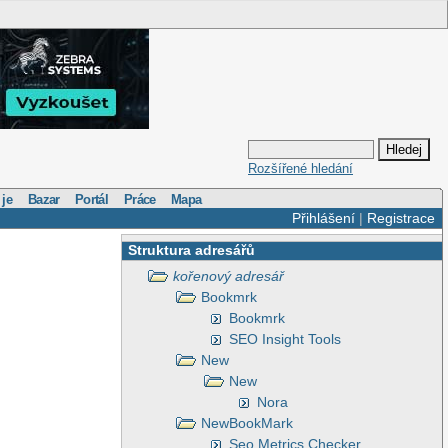
Rozšířené hledání
 je
Bazar
Portál
Práce
Mapa
Přihlášení
|
Registrace
Struktura adresářů
kořenový adresář
Bookmrk
Bookmrk
SEO Insight Tools
New
New
Nora
NewBookMark
Seo Metrics Checker