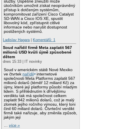
služby. Úspěšné zneužití může
útočníkům umožnit získat neoprávněný
přístup k dotčeným systémům,
kompromitovat zařízení Cisco Catalyst
SD-WAN a Cisco IOS XE, spustit
libovolný kód, zpřístupnit citlivé
informace nebo narušit dostupnost
postižených systémů.
Ladislav Hagara
|
Komentářů: 1
Soud nařídil firmě Meta zaplatit 567
milionů USD kvůli újmě způsobené
dětem
dnes 15:33 | IT novinky
Soud v americkém státě Nové Mexiko
ve čtvrtek
nařídil
internetové
společnosti Meta Platforms zaplatit 567
milionů dolarů (téměř 12 miliard Kč) za
újmy, které její platformy působí mladým
lidem. S přihlédnutím k dřívějšímu
verdiktu tak má společnost celkem
zaplatit 942 milionů dolarů, což je malý
zlomek jejího ročního výnosu, který loni
činil 60 miliard dolarů. Čtvrteční verdikt
firmě také nařizuje, aby změnila způsob,
jakým její
…
více »