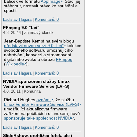
balíček ve formátu
AppImage
. Stačí jej
stáhnout, nastavit právo ke spuštění a
spustit.
Ladislav Hagara
|
Komentářů: 0
FFmpeg 9.0 "Lei"
4.8. 20:44 | Zajímavý článek
Jean-Baptiste Kempf na svém blogu
představil novou verzi 9.0 "Lei"
kolekce
svobodného softwaru umožňujícího
nahrávání, konverzi a streamovaní
digitálního zvuku a obrazu
FFmpeg
(
Wikipedie
).
Ladislav Hagara
|
Komentářů: 0
NVIDIA sponzorem služby Linux
Vendor Firmware Service (LVFS)
4.8. 20:11 | Komunita
Richard Hughes
oznámil
, že službu
Linux Vendor Firmware Service (LVFS)
umožňující aktualizovat firmware
zařízení na počítačích s Linuxem, nově
sponzoruje také společnost NVIDIA
.
Ladislav Hagara
|
Komentářů: 0
SlideRshow, prohlížeč fotek, ale i