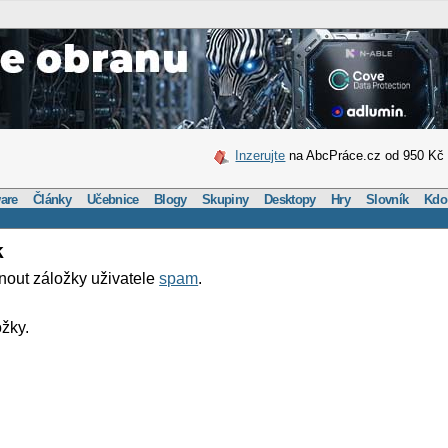
Inzerujte
na AbcPráce.cz od 950 Kč
are
Články
Učebnice
Blogy
Skupiny
Desktopy
Hry
Slovník
Kdo
k
nout záložky uživatele
spam
.
žky.