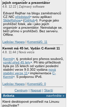
jejich organizér a prezentátor
4.8. 12:22 | Zajímavý software
Edvard Rejthar na blogu zaměstnanců
CZ.NIC
představil
svou aplikaci
SlideRshow
(
GitHub
). Funguje jako
prohlížeč fotek, ale i jako jejich
organizér a prezentátor. Neinstaluje se,
běží přímo v prohlížeči. Bez serveru.
Offline.
Ladislav Hagara
|
Komentářů: 11
Kermit má 45 let. Vydán C-Kermit 11
4.8. 11:44 | Nová verze
Kermit
, tj. protokol pro přenos souborů,
vznikl před 45 lety
. Při této příležitosti
byla po 15 letech od vydání poslední
stabilní verze 9.0.302 vydána
nová
stabilní verze 11
implementace
C-
Kermit
. S podporou IPv6.
Ladislav Hagara
|
Komentářů: 0
Centrum
|
Napsat
|
Starší
Anketa
navrhněte »
Které desktopové prostředí na Linuxu
používáte?