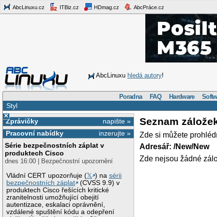
AbcLinuxu.cz
ITBiz.cz
HDmag.cz
AbcPráce.cz
AbcLinuxu
hledá autory
!
Poradna
FAQ
Hardware
Softw
Styl
×
Seznam zálože
Zprávičky
napište »
Pracovní nabídky
inzerujte »
Zde si můžete prohléd
Série bezpečnostních záplat v
Adresář: /New/New
produktech Cisco
Zde nejsou žádné zálo
dnes 16:00 | Bezpečnostní upozornění
Vládní CERT upozorňuje (
𝕏
) na
sérii
bezpečnostních záplat
(CVSS 9.9) v
produktech Cisco řešících kritické
zranitelnosti umožňující obejití
autentizace, eskalaci oprávnění,
vzdálené spuštění kódu a odepření