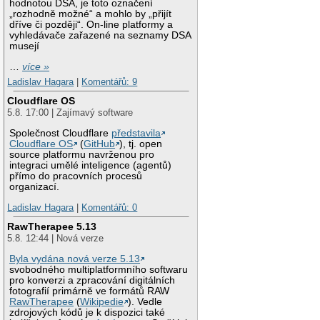
hodnotou DSA, je toto označení
„rozhodně možné“ a mohlo by „přijít
dříve či později“. On-line platformy a
vyhledávače zařazené na seznamy DSA
musejí
…
více »
Ladislav Hagara
|
Komentářů: 9
Cloudflare OS
5.8. 17:00 | Zajímavý software
Společnost Cloudflare
představila
Cloudflare OS
(
GitHub
), tj. open
source platformu navrženou pro
integraci umělé inteligence (agentů)
přímo do pracovních procesů
organizací.
Ladislav Hagara
|
Komentářů: 0
RawTherapee 5.13
5.8. 12:44 | Nová verze
Byla vydána nová verze 5.13
svobodného multiplatformního softwaru
pro konverzi a zpracování digitálních
fotografií primárně ve formátů RAW
RawTherapee
(
Wikipedie
). Vedle
zdrojových kódů je k dispozici také