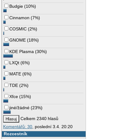
Budgie
(
10%
)
Cinnamon
(
7%
)
COSMIC
(
2%
)
GNOME
(
18%
)
KDE Plasma
(
30%
)
LXQt
(
6%
)
MATE
(
6%
)
TDE
(
2%
)
Xfce
(
15%
)
jiné/žádné
(
23%
)
Celkem 2340 hlasů
Komentářů: 30
, poslední 3.4. 20:20
Rozcestník