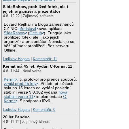
SlideRshow, prohlížeč fotek, ale i
jejich organizér a prezentátor
4.8. 12:22 | Zajímavý software
Edvard Rejthar na blogu zaměstnanců
CZ.NIC
představil
svou aplikaci
SlideRshow
(
GitHub
). Funguje jako
prohlížeč fotek, ale i jako jejich
organizér a prezentátor. Neinstaluje se,
běží přímo v prohlížeči. Bez serveru.
Offline.
Ladislav Hagara
|
Komentářů: 11
Kermit má 45 let. Vydán C-Kermit 11
4.8. 11:44 | Nová verze
Kermit
, tj. protokol pro přenos souborů,
vznikl před 45 lety
. Při této příležitosti
byla po 15 letech od vydání poslední
stabilní verze 9.0.302 vydána
nová
stabilní verze 11
implementace
C-
Kermit
. S podporou IPv6.
Ladislav Hagara
|
Komentářů: 0
20 let Pandoc
4.8. 11:11 | Zajímavý článek