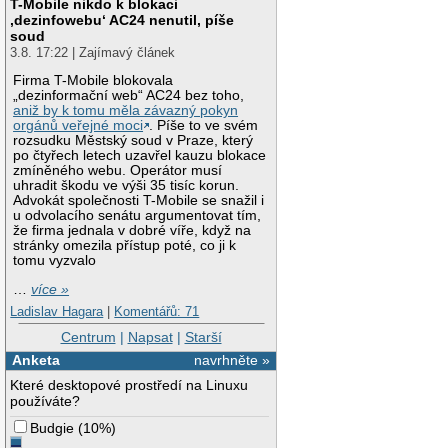
T-Mobile nikdo k blokaci
‚dezinfowebu‘ AC24 nenutil, píše
soud
3.8. 17:22 | Zajímavý článek
Firma T-Mobile blokovala
„dezinformační web“ AC24 bez toho,
aniž by k tomu měla závazný pokyn
orgánů veřejné moci
. Píše to ve svém
rozsudku Městský soud v Praze, který
po čtyřech letech uzavřel kauzu blokace
zmíněného webu. Operátor musí
uhradit škodu ve výši 35 tisíc korun.
Advokát společnosti T-Mobile se snažil i
u odvolacího senátu argumentovat tím,
že firma jednala v dobré víře, když na
stránky omezila přístup poté, co ji k
tomu vyzvalo
…
více »
Ladislav Hagara
|
Komentářů: 71
Centrum
|
Napsat
|
Starší
Anketa
navrhněte »
Které desktopové prostředí na Linuxu
používáte?
Budgie
(
10%
)