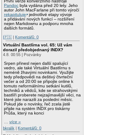
První verze konverzního nástroje
Pandoc
byla vydána před 20 lety. Jeho
autor John MacFarlane při tomto výročí
rekapituluje
jednotlivé etapy vývoje
a přidávání nových funkcí – rozšíření
nejen Markdownu a podporu mnoha
dalších formátů.
|🇵🇸
|
Komentářů: 0
Virtuální Bastlírna vol. 65: Už vám
dorazil předobjednaný INDX?
4.8. 00:55 | Pozvánky
Srpen přinesl nejen další spalující
vedro, ale také Virtuální Bastlírnu s
neméně žhavými novinkami. Využijte
tedy předpovědi na deštivý čtvrteční
večer a od 20:00 se připojte online k
tomuto neformálnímu setkání kutilů,
techniků a vědců, kde se strahovskými
bastlíři proberete nejzajímavější věci, na
které jste narazili za poslední měsíc.
Pokud jde o novinky, řeč zcela jistě
přijde na systém INDX pro tiskárny
Průša, který na konci
…
více »
bkralik
|
Komentářů: 0