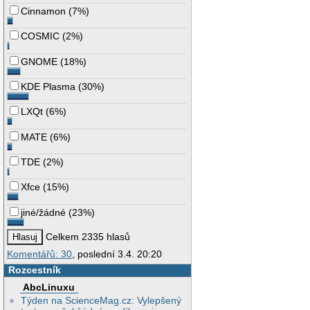
Cinnamon
(
7%
)
COSMIC
(
2%
)
GNOME
(
18%
)
KDE Plasma
(
30%
)
LXQt
(
6%
)
MATE
(
6%
)
TDE
(
2%
)
Xfce
(
15%
)
jiné/žádné
(
23%
)
Celkem 2335 hlasů
Komentářů: 30
, poslední 3.4. 20:20
Rozcestník
AbcLinuxu
Týden na ScienceMag.cz: Vylepšený