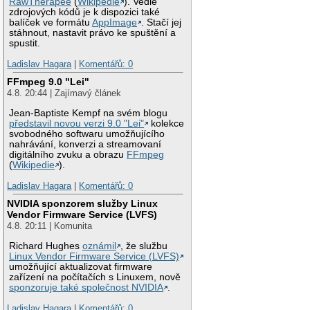
RawTherapee
(
Wikipedie
). Vedle
zdrojových kódů je k dispozici také
balíček ve formátu
AppImage
. Stačí jej
stáhnout, nastavit právo ke spuštění a
spustit.
Ladislav Hagara
|
Komentářů: 0
FFmpeg 9.0 "Lei"
4.8. 20:44 | Zajímavý článek
Jean-Baptiste Kempf na svém blogu
představil novou verzi 9.0 "Lei"
kolekce
svobodného softwaru umožňujícího
nahrávání, konverzi a streamovaní
digitálního zvuku a obrazu
FFmpeg
(
Wikipedie
).
Ladislav Hagara
|
Komentářů: 0
NVIDIA sponzorem služby Linux
Vendor Firmware Service (LVFS)
4.8. 20:11 | Komunita
Richard Hughes
oznámil
, že službu
Linux Vendor Firmware Service (LVFS)
umožňující aktualizovat firmware
zařízení na počítačích s Linuxem, nově
sponzoruje také společnost NVIDIA
.
Ladislav Hagara
|
Komentářů: 0