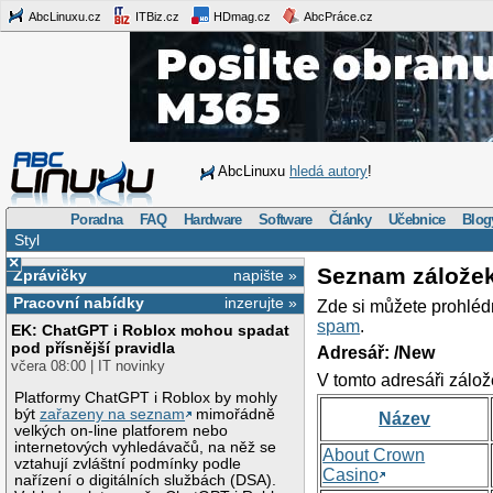
AbcLinuxu.cz
ITBiz.cz
HDmag.cz
AbcPráce.cz
AbcLinuxu
hledá autory
!
Poradna
FAQ
Hardware
Software
Články
Učebnice
Blog
Styl
×
Seznam zálože
Zprávičky
napište »
Pracovní nabídky
inzerujte »
Zde si můžete prohléd
spam
.
EK: ChatGPT i Roblox mohou spadat
pod přísnější pravidla
Adresář: /New
včera 08:00 | IT novinky
V tomto adresáři zálož
Platformy ChatGPT i Roblox by mohly
být
zařazeny na seznam
mimořádně
Název
velkých on-line platforem nebo
internetových vyhledávačů, na něž se
About Crown
vztahují zvláštní podmínky podle
Casino
nařízení o digitálních službách (DSA).