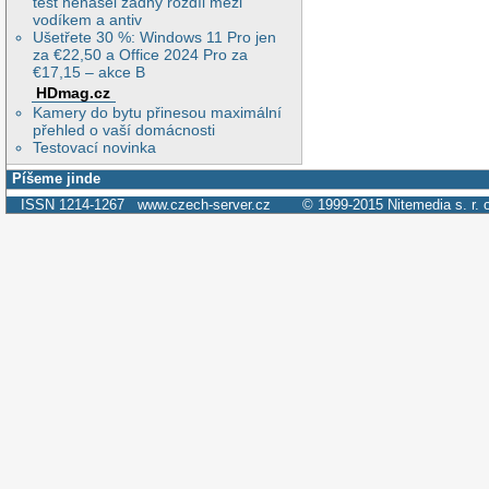
test nenašel žádný rozdíl mezi
vodíkem a antiv
Ušetřete 30 %: Windows 11 Pro jen
za €22,50 a Office 2024 Pro za
€17,15 – akce B
HDmag.cz
Kamery do bytu přinesou maximální
přehled o vaší domácnosti
Testovací novinka
Píšeme jinde
ISSN 1214-1267
www.czech-server.cz
© 1999-2015
Nitemedia s. r. 