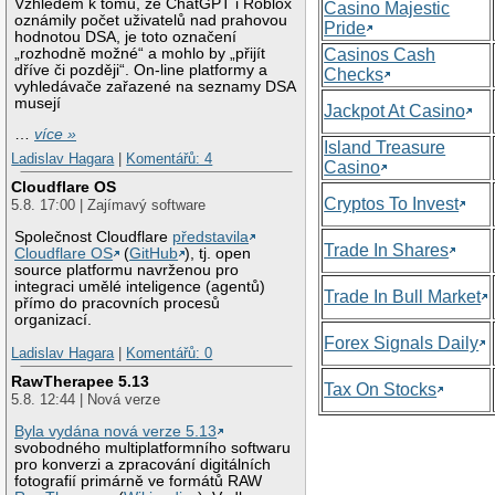
Vzhledem k tomu, že ChatGPT i Roblox
Casino Majestic
oznámily počet uživatelů nad prahovou
Pride
hodnotou DSA, je toto označení
„rozhodně možné“ a mohlo by „přijít
Casinos Cash
dříve či později“. On-line platformy a
Checks
vyhledávače zařazené na seznamy DSA
musejí
Jackpot At Casino
…
více »
Island Treasure
Ladislav Hagara
|
Komentářů: 4
Casino
Cloudflare OS
Cryptos To Invest
5.8. 17:00 | Zajímavý software
Společnost Cloudflare
představila
Trade In Shares
Cloudflare OS
(
GitHub
), tj. open
source platformu navrženou pro
integraci umělé inteligence (agentů)
Trade In Bull Market
přímo do pracovních procesů
organizací.
Forex Signals Daily
Ladislav Hagara
|
Komentářů: 0
RawTherapee 5.13
Tax On Stocks
5.8. 12:44 | Nová verze
Byla vydána nová verze 5.13
svobodného multiplatformního softwaru
pro konverzi a zpracování digitálních
fotografií primárně ve formátů RAW