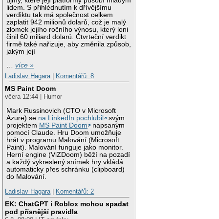
újmy, které její platformy působí mladým
lidem. S přihlédnutím k dřívějšímu
verdiktu tak má společnost celkem
zaplatit 942 milionů dolarů, což je malý
zlomek jejího ročního výnosu, který loni
činil 60 miliard dolarů. Čtvrteční verdikt
firmě také nařizuje, aby změnila způsob,
jakým její
…
více »
Ladislav Hagara
|
Komentářů: 8
MS Paint Doom
včera 12:44 | Humor
Mark Russinovich (CTO v Microsoft
Azure) se
na LinkedIn pochlubil
svým
projektem
MS Paint Doom
napsaným
pomocí Claude. Hru Doom umožňuje
hrát v programu Malování (Microsoft
Paint). Malování funguje jako monitor.
Herní engine (ViZDoom) běží na pozadí
a každý vykreslený snímek hry vkládá
automaticky přes schránku (clipboard)
do Malování.
Ladislav Hagara
|
Komentářů: 2
EK: ChatGPT i Roblox mohou spadat
pod přísnější pravidla