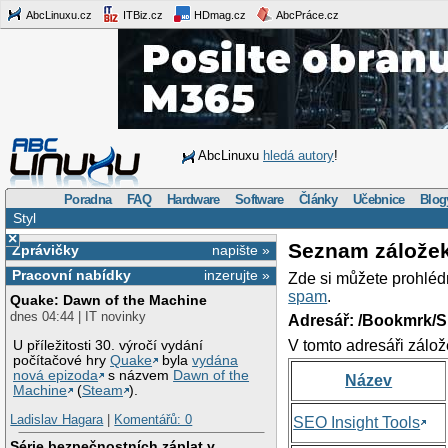
AbcLinuxu.cz
ITBiz.cz
HDmag.cz
AbcPráce.cz
AbcLinuxu
hledá autory
!
Poradna
FAQ
Hardware
Software
Články
Učebnice
Blog
Styl
×
Seznam zálože
Zprávičky
napište »
Pracovní nabídky
inzerujte »
Zde si můžete prohléd
spam
.
Quake: Dawn of the Machine
dnes 04:44 | IT novinky
Adresář: /Bookmrk/S
V tomto adresáři zálož
U příležitosti 30. výročí vydání
počítačové hry
Quake
byla
vydána
nová epizoda
s názvem
Dawn of the
Název
Machine
(
Steam
).
Ladislav Hagara
|
Komentářů: 0
SEO Insight Tools
Série bezpečnostních záplat v