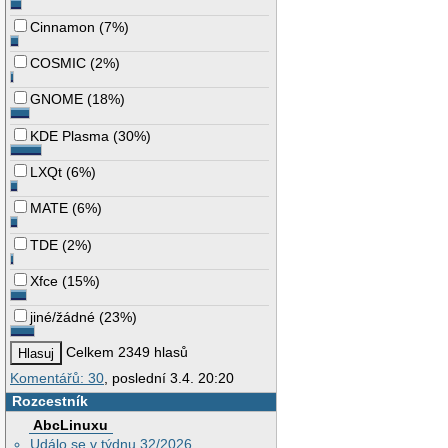
Cinnamon
(
7%
)
COSMIC
(
2%
)
GNOME
(
18%
)
KDE Plasma
(
30%
)
LXQt
(
6%
)
MATE
(
6%
)
TDE
(
2%
)
Xfce
(
15%
)
jiné/žádné
(
23%
)
Celkem 2349 hlasů
Komentářů: 30
, poslední 3.4. 20:20
Rozcestník
AbcLinuxu
Událo se v týdnu 32/2026