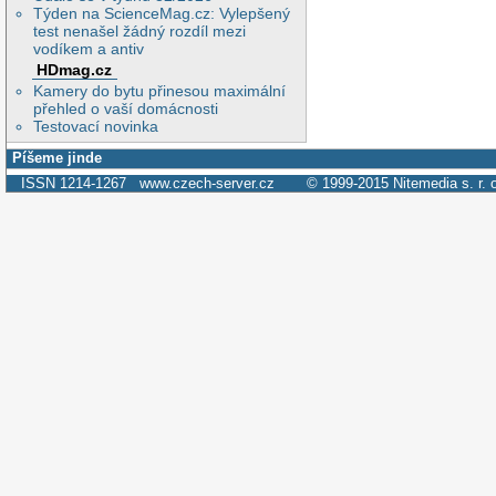
Týden na ScienceMag.cz: Vylepšený
test nenašel žádný rozdíl mezi
vodíkem a antiv
HDmag.cz
Kamery do bytu přinesou maximální
přehled o vaší domácnosti
Testovací novinka
Píšeme jinde
ISSN 1214-1267
www.czech-server.cz
© 1999-2015
Nitemedia s. r. 