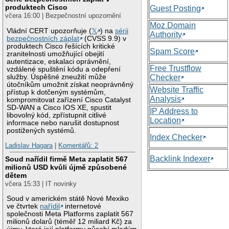
produktech Cisco
Guest Posting
včera 16:00 | Bezpečnostní upozornění
Moz Domain
Vládní CERT upozorňuje (
𝕏
) na
sérii
Authority
bezpečnostních záplat
(CVSS 9.9) v
produktech Cisco řešících kritické
Spam Score
zranitelnosti umožňující obejití
autentizace, eskalaci oprávnění,
Free Trustflow
vzdálené spuštění kódu a odepření
služby. Úspěšné zneužití může
Checker
útočníkům umožnit získat neoprávněný
Website Traffic
přístup k dotčeným systémům,
Analysis
kompromitovat zařízení Cisco Catalyst
SD-WAN a Cisco IOS XE, spustit
IP Address to
libovolný kód, zpřístupnit citlivé
Location
informace nebo narušit dostupnost
postižených systémů.
Index Checker
Ladislav Hagara
|
Komentářů: 2
Backlink Indexer
Soud nařídil firmě Meta zaplatit 567
milionů USD kvůli újmě způsobené
dětem
včera 15:33 | IT novinky
Soud v americkém státě Nové Mexiko
ve čtvrtek
nařídil
internetové
společnosti Meta Platforms zaplatit 567
milionů dolarů (téměř 12 miliard Kč) za