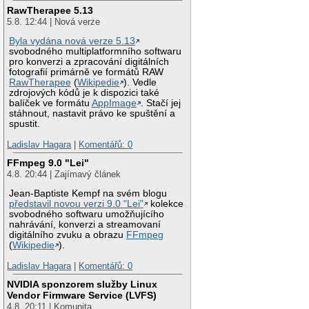
RawTherapee 5.13
5.8. 12:44 | Nová verze
Byla vydána nová verze 5.13
svobodného multiplatformního softwaru
pro konverzi a zpracování digitálních
fotografií primárně ve formátů RAW
RawTherapee
(
Wikipedie
). Vedle
zdrojových kódů je k dispozici také
balíček ve formátu
AppImage
. Stačí jej
stáhnout, nastavit právo ke spuštění a
spustit.
Ladislav Hagara
|
Komentářů: 0
FFmpeg 9.0 "Lei"
4.8. 20:44 | Zajímavý článek
Jean-Baptiste Kempf na svém blogu
představil novou verzi 9.0 "Lei"
kolekce
svobodného softwaru umožňujícího
nahrávání, konverzi a streamovaní
digitálního zvuku a obrazu
FFmpeg
(
Wikipedie
).
Ladislav Hagara
|
Komentářů: 0
NVIDIA sponzorem služby Linux
Vendor Firmware Service (LVFS)
4.8. 20:11 | Komunita