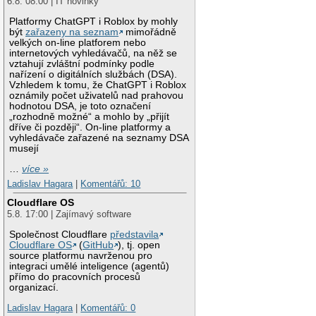
6.8. 08:00 | IT novinky
Platformy ChatGPT i Roblox by mohly
být
zařazeny na seznam
mimořádně
velkých on-line platforem nebo
internetových vyhledávačů, na něž se
vztahují zvláštní podmínky podle
nařízení o digitálních službách (DSA).
Vzhledem k tomu, že ChatGPT i Roblox
oznámily počet uživatelů nad prahovou
hodnotou DSA, je toto označení
„rozhodně možné“ a mohlo by „přijít
dříve či později“. On-line platformy a
vyhledávače zařazené na seznamy DSA
musejí
…
více »
Ladislav Hagara
|
Komentářů: 10
Cloudflare OS
5.8. 17:00 | Zajímavý software
Společnost Cloudflare
představila
Cloudflare OS
(
GitHub
), tj. open
source platformu navrženou pro
integraci umělé inteligence (agentů)
přímo do pracovních procesů
organizací.
Ladislav Hagara
|
Komentářů: 0