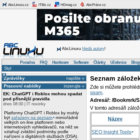
AbcLinuxu.cz
ITBiz.cz
HDmag.cz
AbcPráce.cz
AbcLinuxu
hledá autory
!
Poradna
FAQ
Hardware
Software
Články
Učebnice
Blog
Styl
×
Seznam zálože
Zprávičky
napište »
Pracovní nabídky
inzerujte »
Zde si můžete prohléd
spam
.
EK: ChatGPT i Roblox mohou spadat
pod přísnější pravidla
Adresář: /Bookmrk/S
dnes 08:00 | IT novinky
V tomto adresáři zálož
Platformy ChatGPT i Roblox by mohly
být
zařazeny na seznam
mimořádně
Název
velkých on-line platforem nebo
internetových vyhledávačů, na něž se
vztahují zvláštní podmínky podle
SEO Insight Tools
nařízení o digitálních službách (DSA).