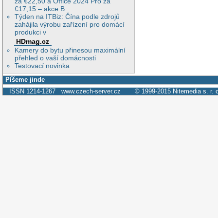
za €22,50 a Office 2024 Pro za
€17,15 – akce B
Týden na ITBiz: Čína podle zdrojů
zahájila výrobu zařízení pro domácí
produkci v
HDmag.cz
Kamery do bytu přinesou maximální
přehled o vaší domácnosti
Testovací novinka
Píšeme jinde
ISSN 1214-1267
www.czech-server.cz
© 1999-2015
Nitemedia s. r. 