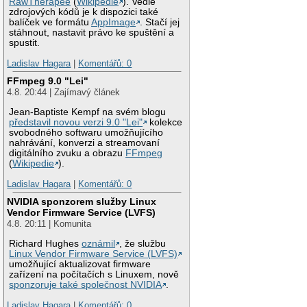
RawTherapee
(
Wikipedie
). Vedle
zdrojových kódů je k dispozici také
balíček ve formátu
AppImage
. Stačí jej
stáhnout, nastavit právo ke spuštění a
spustit.
Ladislav Hagara
|
Komentářů: 0
FFmpeg 9.0 "Lei"
4.8. 20:44 | Zajímavý článek
Jean-Baptiste Kempf na svém blogu
představil novou verzi 9.0 "Lei"
kolekce
svobodného softwaru umožňujícího
nahrávání, konverzi a streamovaní
digitálního zvuku a obrazu
FFmpeg
(
Wikipedie
).
Ladislav Hagara
|
Komentářů: 0
NVIDIA sponzorem služby Linux
Vendor Firmware Service (LVFS)
4.8. 20:11 | Komunita
Richard Hughes
oznámil
, že službu
Linux Vendor Firmware Service (LVFS)
umožňující aktualizovat firmware
zařízení na počítačích s Linuxem, nově
sponzoruje také společnost NVIDIA
.
Ladislav Hagara
|
Komentářů: 0