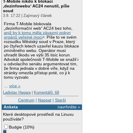
T-Mobile nikdo k blokaci
‚dezinfowebu‘ AC24 nenutil, píše
soud
3.8. 17:22 | Zajímavý článek
Firma T-Mobile blokovala
„dezinformační web“ AC24 bez toho,
aniž by k tomu měla závazný pokyn
orgánů veřejné moci
. Píše to ve svém
rozsudku Městský soud v Praze, který
po čtyřech letech uzavřel kauzu blokace
zmíněného webu. Operátor musí
uhradit škodu ve výši 35 tisíc korun.
Advokát společnosti T-Mobile se snažil i
u odvolacího senátu argumentovat tím,
že firma jednala v dobré víře, když na
stránky omezila přístup poté, co ji k
tomu vyzvalo
…
více »
Ladislav Hagara
|
Komentářů: 68
Centrum
|
Napsat
|
Starší
Anketa
navrhněte »
Které desktopové prostředí na Linuxu
používáte?
Budgie
(
10%
)