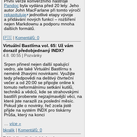
První verze konverzního nástroje
Pandoc
byla vydána před 20 lety. Jeho
autor John MacFarlane při tomto výročí
rekapituluje
jednotlivé etapy vývoje
a přidávání nových funkcí – rozšíření
nejen Markdownu a podporu mnoha
dalších formátů.
|🇵🇸
|
Komentářů: 0
Virtuální Bastlírna vol. 65: Už vám
dorazil předobjednaný INDX?
4.8. 00:55 | Pozvánky
Srpen přinesl nejen další spalující
vedro, ale také Virtuální Bastlírnu s
neméně žhavými novinkami. Využijte
tedy předpovědi na deštivý čtvrteční
večer a od 20:00 se připojte online k
tomuto neformálnímu setkání kutilů,
techniků a vědců, kde se strahovskými
bastlíři proberete nejzajímavější věci, na
které jste narazili za poslední měsíc.
Pokud jde o novinky, řeč zcela jistě
přijde na systém INDX pro tiskárny
Průša, který na konci
…
více »
bkralik
|
Komentářů: 0