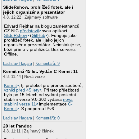
SlideRshow, prohlížeč fotek, ale i
jejich organizér a prezentátor
4.8. 12:22 | Zajímavý software
Edvard Rejthar na blogu zaměstnanců
CZ.NIC
představil
svou aplikaci
SlideRshow
(
GitHub
). Funguje jako
prohlížeč fotek, ale i jako jejich
organizér a prezentátor. Neinstaluje se,
běží přímo v prohlížeči. Bez serveru.
Offline.
Ladislav Hagara
|
Komentářů: 9
Kermit má 45 let. Vydán C-Kermit 11
4.8. 11:44 | Nová verze
Kermit
, tj. protokol pro přenos souborů,
vznikl před 45 lety
. Při této příležitosti
byla po 15 letech od vydání poslední
stabilní verze 9.0.302 vydána
nová
stabilní verze 11
implementace
C-
Kermit
. S podporou IPv6.
Ladislav Hagara
|
Komentářů: 0
20 let Pandoc
4.8. 11:11 | Zajímavý článek