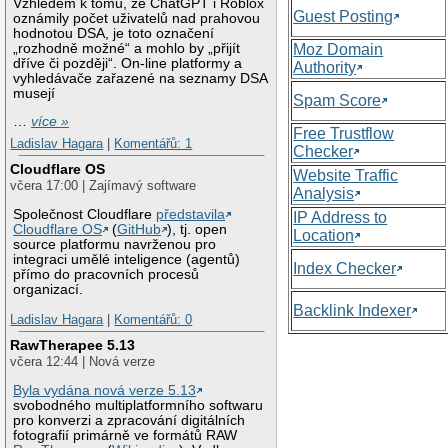
Vzhledem k tomu, že ChatGPT i Roblox
Guest Posting
oznámily počet uživatelů nad prahovou
hodnotou DSA, je toto označení
„rozhodně možné“ a mohlo by „přijít
Moz Domain
dříve či později“. On-line platformy a
Authority
vyhledávače zařazené na seznamy DSA
musejí
Spam Score
…
více »
Free Trustflow
Ladislav Hagara
|
Komentářů: 1
Checker
Cloudflare OS
Website Traffic
včera 17:00 | Zajímavý software
Analysis
Společnost Cloudflare
představila
IP Address to
Cloudflare OS
(
GitHub
), tj. open
Location
source platformu navrženou pro
integraci umělé inteligence (agentů)
Index Checker
přímo do pracovních procesů
organizací.
Backlink Indexer
Ladislav Hagara
|
Komentářů: 0
RawTherapee 5.13
včera 12:44 | Nová verze
Byla vydána nová verze 5.13
svobodného multiplatformního softwaru
pro konverzi a zpracování digitálních
fotografií primárně ve formátů RAW