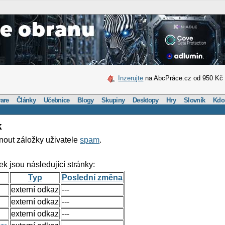
Inzerujte
na AbcPráce.cz od 950 Kč
are
Články
Učebnice
Blogy
Skupiny
Desktopy
Hry
Slovník
Kdo
k
nout záložky uživatele
spam
.
ek jsou následující stránky:
Typ
Poslední změna
externí odkaz
---
externí odkaz
---
externí odkaz
---