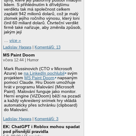
újmy, které její platformy působí mladým
lidem. S přihlédnutím k dřívějšímu
verdiktu tak má společnost celkem
zaplatit 942 milionů dolarů, což je malý
zlomek jejího ročního výnosu, který loni
činil 60 miliard dolarů. Čtvrteční verdikt
firmě také nařizuje, aby změnila způsob,
jakým její
…
více »
Ladislav Hagara
|
Komentářů: 13
MS Paint Doom
včera 12:44 | Humor
Mark Russinovich (CTO v Microsoft
Azure) se
na LinkedIn pochlubil
svým
projektem
MS Paint Doom
napsaným
pomocí Claude. Hru Doom umožňuje
hrát v programu Malování (Microsoft
Paint). Malování funguje jako monitor.
Herní engine (ViZDoom) běží na pozadí
a každý vykreslený snímek hry vkládá
automaticky přes schránku (clipboard)
do Malování.
Ladislav Hagara
|
Komentářů: 3
EK: ChatGPT i Roblox mohou spadat
pod přísnější pravidla