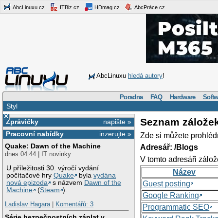
AbcLinuxu.cz
ITBiz.cz
HDmag.cz
AbcPráce.cz
AbcLinuxu
hledá autory
!
Poradna
FAQ
Hardware
Softw
Styl
×
Seznam zálože
Zprávičky
napište »
Pracovní nabídky
inzerujte »
Zde si můžete prohléd
Quake: Dawn of the Machine
Adresář: /Blogs
dnes 04:44 | IT novinky
V tomto adresáři zálož
U příležitosti 30. výročí vydání
Název
počítačové hry
Quake
byla
vydána
nová epizoda
s názvem
Dawn of the
Guest posting
Machine
(
Steam
).
Google Ranking
Ladislav Hagara
|
Komentářů: 3
Programmatic SEO
Série bezpečnostních záplat v