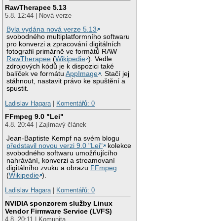
RawTherapee 5.13
5.8. 12:44 | Nová verze
Byla vydána nová verze 5.13
svobodného multiplatformního softwaru
pro konverzi a zpracování digitálních
fotografií primárně ve formátů RAW
RawTherapee
(
Wikipedie
). Vedle
zdrojových kódů je k dispozici také
balíček ve formátu
AppImage
. Stačí jej
stáhnout, nastavit právo ke spuštění a
spustit.
Ladislav Hagara
|
Komentářů: 0
FFmpeg 9.0 "Lei"
4.8. 20:44 | Zajímavý článek
Jean-Baptiste Kempf na svém blogu
představil novou verzi 9.0 "Lei"
kolekce
svobodného softwaru umožňujícího
nahrávání, konverzi a streamovaní
digitálního zvuku a obrazu
FFmpeg
(
Wikipedie
).
Ladislav Hagara
|
Komentářů: 0
NVIDIA sponzorem služby Linux
Vendor Firmware Service (LVFS)
4.8. 20:11 | Komunita