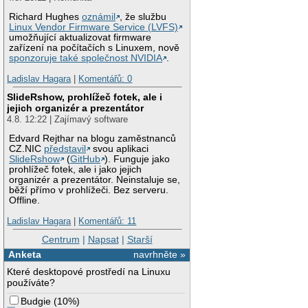
Richard Hughes
oznámil
, že službu
Linux Vendor Firmware Service (LVFS)
umožňující aktualizovat firmware
zařízení na počítačích s Linuxem, nově
sponzoruje také společnost NVIDIA
.
Ladislav Hagara
|
Komentářů: 0
SlideRshow, prohlížeč fotek, ale i
jejich organizér a prezentátor
4.8. 12:22 | Zajímavý software
Edvard Rejthar na blogu zaměstnanců
CZ.NIC
představil
svou aplikaci
SlideRshow
(
GitHub
). Funguje jako
prohlížeč fotek, ale i jako jejich
organizér a prezentátor. Neinstaluje se,
běží přímo v prohlížeči. Bez serveru.
Offline.
Ladislav Hagara
|
Komentářů: 11
Centrum
|
Napsat
|
Starší
Anketa
navrhněte »
Které desktopové prostředí na Linuxu
používáte?
Budgie
(
10%
)