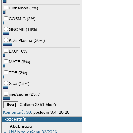
Cinnamon
(
7%
)
COSMIC
(
2%
)
GNOME
(
18%
)
KDE Plasma
(
30%
)
LXQt
(
6%
)
MATE
(
6%
)
TDE
(
2%
)
Xfce
(
15%
)
jiné/žádné
(
23%
)
Celkem 2351 hlasů
Komentářů: 30
, poslední 3.4. 20:20
Rozcestník
AbcLinuxu
Událo se v týdnu 32/2026