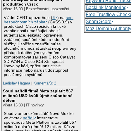
Keyword Rank Tracke
produktech Cisco
Backlink Monitoring
včera 16:00 | Bezpečnostní upozornění
Free Trustflow Check
Vládní CERT upozorňuje (
𝕏
) na
sérii
Spam Score
bezpečnostních záplat
(CVSS 9.9) v
produktech Cisco řešících kritické
Moz Domain Authorit
zranitelnosti umožňující obejití
autentizace, eskalaci oprávnění,
vzdálené spuštění kódu a odepření
služby. Úspěšné zneužití může
útočníkům umožnit získat neoprávněný
přístup k dotčeným systémům,
kompromitovat zařízení Cisco Catalyst
SD-WAN a Cisco IOS XE, spustit
libovolný kód, zpřístupnit citlivé
informace nebo narušit dostupnost
postižených systémů.
Ladislav Hagara
|
Komentářů: 2
Soud nařídil firmě Meta zaplatit 567
milionů USD kvůli újmě způsobené
dětem
včera 15:33 | IT novinky
Soud v americkém státě Nové Mexiko
ve čtvrtek
nařídil
internetové
společnosti Meta Platforms zaplatit 567
milionů dolarů (téměř 12 miliard Kč) za