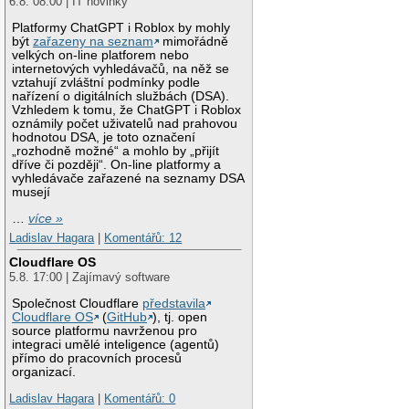
6.8. 08:00 | IT novinky
Platformy ChatGPT i Roblox by mohly
být
zařazeny na seznam
mimořádně
velkých on-line platforem nebo
internetových vyhledávačů, na něž se
vztahují zvláštní podmínky podle
nařízení o digitálních službách (DSA).
Vzhledem k tomu, že ChatGPT i Roblox
oznámily počet uživatelů nad prahovou
hodnotou DSA, je toto označení
„rozhodně možné“ a mohlo by „přijít
dříve či později“. On-line platformy a
vyhledávače zařazené na seznamy DSA
musejí
…
více »
Ladislav Hagara
|
Komentářů: 12
Cloudflare OS
5.8. 17:00 | Zajímavý software
Společnost Cloudflare
představila
Cloudflare OS
(
GitHub
), tj. open
source platformu navrženou pro
integraci umělé inteligence (agentů)
přímo do pracovních procesů
organizací.
Ladislav Hagara
|
Komentářů: 0