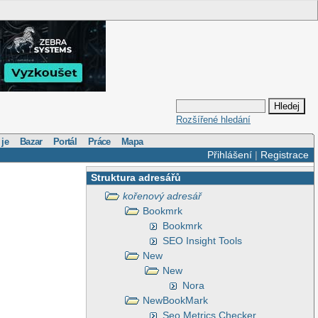
Rozšířené hledání
 je
Bazar
Portál
Práce
Mapa
Přihlášení
|
Registrace
Struktura adresářů
kořenový adresář
Bookmrk
Bookmrk
SEO Insight Tools
New
New
Nora
NewBookMark
Seo Metrics Checker