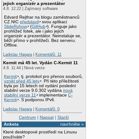
jejich organizér a prezentátor
4.8. 12:22 | Zajímavý software
Edvard Rejthar na blogu zaměstnanců
CZ.NIC
představil
svou aplikaci
SlideRshow
(
GitHub
). Funguje jako
prohlížeč fotek, ale i jako jejich
organizér a prezentátor. Neinstaluje se,
běží přímo v prohlížeči. Bez serveru.
Offline.
Ladislav Hagara
|
Komentářů: 11
Kermit má 45 let. Vydán C-Kermit 11
4.8. 11:44 | Nová verze
Kermit
, tj. protokol pro přenos souborů,
vznikl před 45 lety
. Při této příležitosti
byla po 15 letech od vydání poslední
stabilní verze 9.0.302 vydána
nová
stabilní verze 11
implementace
C-
Kermit
. S podporou IPv6.
Ladislav Hagara
|
Komentářů: 0
Centrum
|
Napsat
|
Starší
Anketa
navrhněte »
Které desktopové prostředí na Linuxu
používáte?