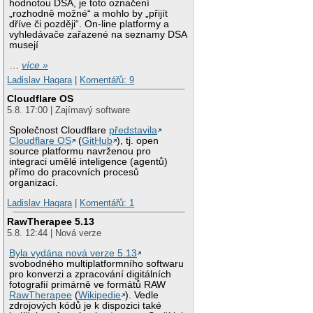
hodnotou DSA, je toto označení
„rozhodně možné“ a mohlo by „přijít
dříve či později“. On-line platformy a
vyhledávače zařazené na seznamy DSA
musejí
…
více »
Ladislav Hagara
|
Komentářů: 9
Cloudflare OS
5.8. 17:00 | Zajímavý software
Společnost Cloudflare
představila
Cloudflare OS
(
GitHub
), tj. open
source platformu navrženou pro
integraci umělé inteligence (agentů)
přímo do pracovních procesů
organizací.
Ladislav Hagara
|
Komentářů: 1
RawTherapee 5.13
5.8. 12:44 | Nová verze
Byla vydána nová verze 5.13
svobodného multiplatformního softwaru
pro konverzi a zpracování digitálních
fotografií primárně ve formátů RAW
RawTherapee
(
Wikipedie
). Vedle
zdrojových kódů je k dispozici také