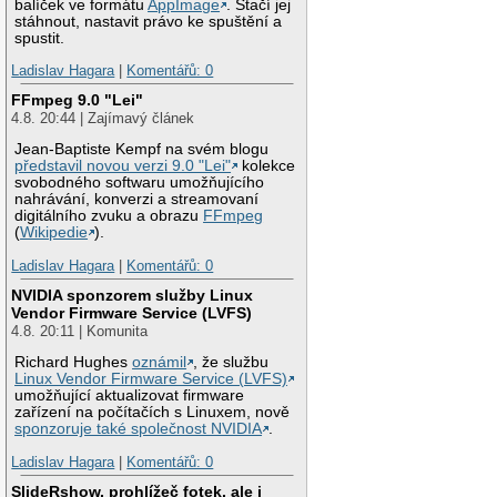
balíček ve formátu
AppImage
. Stačí jej
stáhnout, nastavit právo ke spuštění a
spustit.
Ladislav Hagara
|
Komentářů: 0
FFmpeg 9.0 "Lei"
4.8. 20:44 | Zajímavý článek
Jean-Baptiste Kempf na svém blogu
představil novou verzi 9.0 "Lei"
kolekce
svobodného softwaru umožňujícího
nahrávání, konverzi a streamovaní
digitálního zvuku a obrazu
FFmpeg
(
Wikipedie
).
Ladislav Hagara
|
Komentářů: 0
NVIDIA sponzorem služby Linux
Vendor Firmware Service (LVFS)
4.8. 20:11 | Komunita
Richard Hughes
oznámil
, že službu
Linux Vendor Firmware Service (LVFS)
umožňující aktualizovat firmware
zařízení na počítačích s Linuxem, nově
sponzoruje také společnost NVIDIA
.
Ladislav Hagara
|
Komentářů: 0
SlideRshow, prohlížeč fotek, ale i