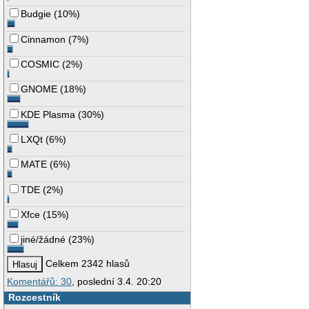
Budgie
(
10%
)
Cinnamon
(
7%
)
COSMIC
(
2%
)
GNOME
(
18%
)
KDE Plasma
(
30%
)
LXQt
(
6%
)
MATE
(
6%
)
TDE
(
2%
)
Xfce
(
15%
)
jiné/žádné
(
23%
)
Celkem 2342 hlasů
Komentářů: 30
, poslední 3.4. 20:20
Rozcestník