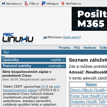
AbcLinuxu.cz
ITBiz.cz
HDmag.cz
AbcPráce.cz
AbcLinuxu
hledá autory
!
Poradna
FAQ
Hardware
Softw
Styl
×
Seznam zálože
Zprávičky
napište »
Pracovní nabídky
inzerujte »
Zde si můžete prohléd
Série bezpečnostních záplat v
Adresář: /NewBookM
produktech Cisco
V tomto adresáři zálož
dnes 16:00 | Bezpečnostní upozornění
Název
Vládní CERT upozorňuje (
𝕏
) na
sérii
Stress Affects Health
bezpečnostních záplat
(CVSS 9.9) v
produktech Cisco řešících kritické
Know Your Health Fa
zranitelnosti umožňující obejití
autentizace, eskalaci oprávnění,
Diabetes Health Talk
vzdálené spuštění kódu a odepření