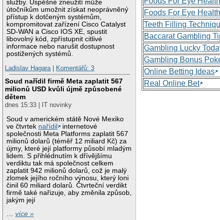
Foods For Eye Healt
služby. Úspěšné zneužití může
útočníkům umožnit získat neoprávněný
Foods For Eye Healt
přístup k dotčeným systémům,
Teeth Filling Techniq
kompromitovat zařízení Cisco Catalyst
SD-WAN a Cisco IOS XE, spustit
Baccarat Gambling Ti
libovolný kód, zpřístupnit citlivé
informace nebo narušit dostupnost
Gambling Lucky Toda
postižených systémů.
Gambling Bonus Pok
Ladislav Hagara
|
Komentářů: 3
Online Betting Ideas
Soud nařídil firmě Meta zaplatit 567
Real Online Bet
milionů USD kvůli újmě způsobené
dětem
dnes 15:33 | IT novinky
Soud v americkém státě Nové Mexiko
ve čtvrtek
nařídil
internetové
společnosti Meta Platforms zaplatit 567
milionů dolarů (téměř 12 miliard Kč) za
újmy, které její platformy působí mladým
lidem. S přihlédnutím k dřívějšímu
verdiktu tak má společnost celkem
zaplatit 942 milionů dolarů, což je malý
zlomek jejího ročního výnosu, který loni
činil 60 miliard dolarů. Čtvrteční verdikt
firmě také nařizuje, aby změnila způsob,
jakým její
…
více »