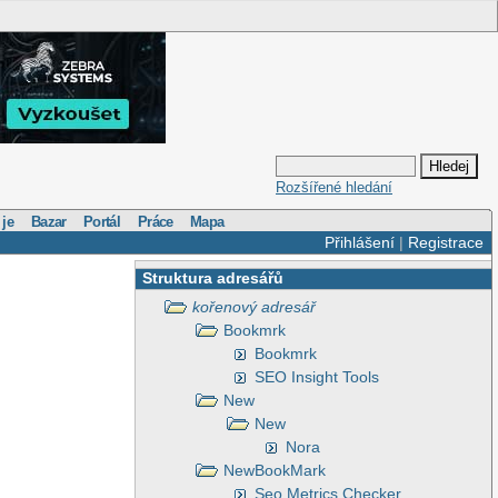
Rozšířené hledání
 je
Bazar
Portál
Práce
Mapa
Přihlášení
|
Registrace
Struktura adresářů
kořenový adresář
Bookmrk
Bookmrk
SEO Insight Tools
New
New
Nora
NewBookMark
Seo Metrics Checker