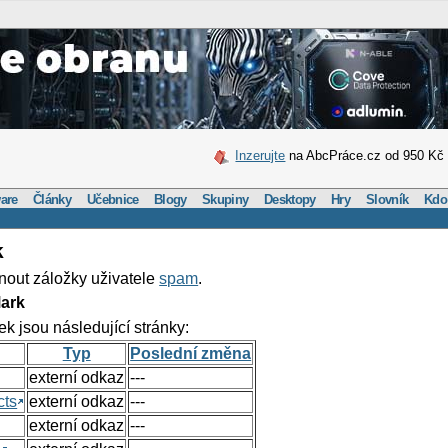
Inzerujte
na AbcPráce.cz od 950 Kč
are
Články
Učebnice
Blogy
Skupiny
Desktopy
Hry
Slovník
Kdo
k
nout záložky uživatele
spam
.
ark
ek jsou následující stránky:
Typ
Poslední změna
externí odkaz
---
cts
externí odkaz
---
externí odkaz
---