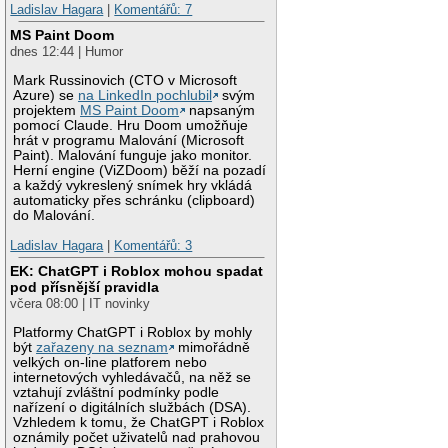
Ladislav Hagara
|
Komentářů: 7
MS Paint Doom
dnes 12:44 | Humor
Mark Russinovich (CTO v Microsoft
Azure) se
na LinkedIn pochlubil
svým
projektem
MS Paint Doom
napsaným
pomocí Claude. Hru Doom umožňuje
hrát v programu Malování (Microsoft
Paint). Malování funguje jako monitor.
Herní engine (ViZDoom) běží na pozadí
a každý vykreslený snímek hry vkládá
automaticky přes schránku (clipboard)
do Malování.
Ladislav Hagara
|
Komentářů: 3
EK: ChatGPT i Roblox mohou spadat
pod přísnější pravidla
včera 08:00 | IT novinky
Platformy ChatGPT i Roblox by mohly
být
zařazeny na seznam
mimořádně
velkých on-line platforem nebo
internetových vyhledávačů, na něž se
vztahují zvláštní podmínky podle
nařízení o digitálních službách (DSA).
Vzhledem k tomu, že ChatGPT i Roblox
oznámily počet uživatelů nad prahovou