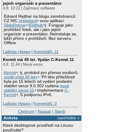
jejich organizér a prezentátor
4.8. 12:22 | Zajímavý software
Edvard Rejthar na blogu zaměstnanců
CZ.NIC
představil
svou aplikaci
SlideRshow
(
GitHub
). Funguje jako
prohlížeč fotek, ale i jako jejich
organizér a prezentátor. Neinstaluje se,
běží přímo v prohlížeči. Bez serveru.
Offline.
Ladislav Hagara
|
Komentářů: 11
Kermit má 45 let. Vydán C-Kermit 11
4.8. 11:44 | Nová verze
Kermit
, tj. protokol pro přenos souborů,
vznikl před 45 lety
. Při této příležitosti
byla po 15 letech od vydání poslední
stabilní verze 9.0.302 vydána
nová
stabilní verze 11
implementace
C-
Kermit
. S podporou IPv6.
Ladislav Hagara
|
Komentářů: 0
Centrum
|
Napsat
|
Starší
Anketa
navrhněte »
Které desktopové prostředí na Linuxu
používáte?