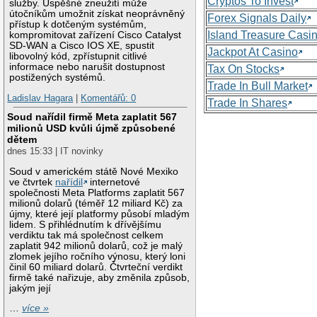
Cryptos To Invest
služby. Úspěšné zneužití může
útočníkům umožnit získat neoprávněný
Forex Signals Daily
přístup k dotčeným systémům,
Island Treasure Casi
kompromitovat zařízení Cisco Catalyst
SD-WAN a Cisco IOS XE, spustit
Jackpot At Casino
libovolný kód, zpřístupnit citlivé
informace nebo narušit dostupnost
Tax On Stocks
postižených systémů.
Trade In Bull Market
Ladislav Hagara
|
Komentářů: 0
Trade In Shares
Soud nařídil firmě Meta zaplatit 567
milionů USD kvůli újmě způsobené
dětem
dnes 15:33 | IT novinky
Soud v americkém státě Nové Mexiko
ve čtvrtek
nařídil
internetové
společnosti Meta Platforms zaplatit 567
milionů dolarů (téměř 12 miliard Kč) za
újmy, které její platformy působí mladým
lidem. S přihlédnutím k dřívějšímu
verdiktu tak má společnost celkem
zaplatit 942 milionů dolarů, což je malý
zlomek jejího ročního výnosu, který loni
činil 60 miliard dolarů. Čtvrteční verdikt
firmě také nařizuje, aby změnila způsob,
jakým její
…
více »