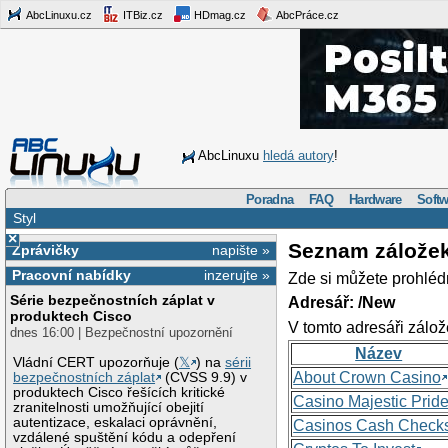
AbcLinuxu.cz
ITBiz.cz
HDmag.cz
AbcPráce.cz
AbcLinuxu
hledá autory
!
Poradna
FAQ
Hardware
Softw
Styl
×
Seznam zálože
Zprávičky
napište »
Pracovní nabídky
inzerujte »
Zde si můžete prohléd
Série bezpečnostních záplat v
Adresář: /New
produktech Cisco
V tomto adresáři zálož
dnes 16:00 | Bezpečnostní upozornění
Název
Vládní CERT upozorňuje (
𝕏
) na
sérii
About Crown Casino
bezpečnostních záplat
(CVSS 9.9) v
produktech Cisco řešících kritické
Casino Majestic Prid
zranitelnosti umožňující obejití
autentizace, eskalaci oprávnění,
Casinos Cash Check
vzdálené spuštění kódu a odepření