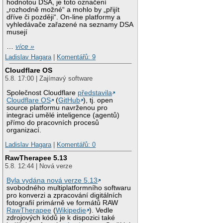
hodnotou DSA, je toto označení
„rozhodně možné“ a mohlo by „přijít
dříve či později“. On-line platformy a
vyhledávače zařazené na seznamy DSA
musejí
…
více »
Ladislav Hagara
|
Komentářů: 9
Cloudflare OS
5.8. 17:00 | Zajímavý software
Společnost Cloudflare
představila
Cloudflare OS
(
GitHub
), tj. open
source platformu navrženou pro
integraci umělé inteligence (agentů)
přímo do pracovních procesů
organizací.
Ladislav Hagara
|
Komentářů: 0
RawTherapee 5.13
5.8. 12:44 | Nová verze
Byla vydána nová verze 5.13
svobodného multiplatformního softwaru
pro konverzi a zpracování digitálních
fotografií primárně ve formátů RAW
RawTherapee
(
Wikipedie
). Vedle
zdrojových kódů je k dispozici také