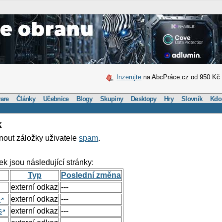
Inzerujte
na AbcPráce.cz od 950 Kč
are
Články
Učebnice
Blogy
Skupiny
Desktopy
Hry
Slovník
Kdo
k
nout záložky uživatele
spam
.
ek jsou následující stránky:
Typ
Poslední změna
externí odkaz
---
e
externí odkaz
---
s
externí odkaz
---