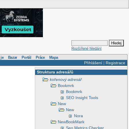
Rozšířené hledání
 je
Bazar
Portál
Práce
Mapa
Přihlášení
|
Registrace
Struktura adresářů
kořenový adresář
Bookmrk
Bookmrk
SEO Insight Tools
New
New
Nora
NewBookMark
Seo Metrics Checker