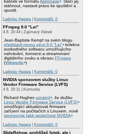
balíček ve formátu
AppImage
. Stačí jej
stáhnout, nastavit právo ke spuštění a
spustit.
Ladislav Hagara
|
Komentářů: 0
FFmpeg 9.0 "Lei"
4.8. 20:44 | Zajímavý článek
Jean-Baptiste Kempf na svém blogu
představil novou verzi 9.0 "Lei"
kolekce
svobodného softwaru umožňujícího
nahrávání, konverzi a streamovaní
digitálního zvuku a obrazu
FFmpeg
(
Wikipedie
).
Ladislav Hagara
|
Komentářů: 0
NVIDIA sponzorem služby Linux
Vendor Firmware Service (LVFS)
4.8. 20:11 | Komunita
Richard Hughes
oznámil
, že službu
Linux Vendor Firmware Service (LVFS)
umožňující aktualizovat firmware
zařízení na počítačích s Linuxem, nově
sponzoruje také společnost NVIDIA
.
Ladislav Hagara
|
Komentářů: 0
SlideRshow, prohlížeč fotek, ale i