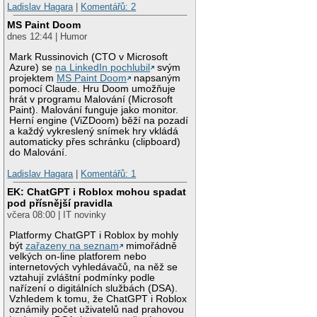
Ladislav Hagara
|
Komentářů: 2
MS Paint Doom
dnes 12:44 | Humor
Mark Russinovich (CTO v Microsoft
Azure) se
na LinkedIn pochlubil
svým
projektem
MS Paint Doom
napsaným
pomocí Claude. Hru Doom umožňuje
hrát v programu Malování (Microsoft
Paint). Malování funguje jako monitor.
Herní engine (ViZDoom) běží na pozadí
a každý vykreslený snímek hry vkládá
automaticky přes schránku (clipboard)
do Malování.
Ladislav Hagara
|
Komentářů: 1
EK: ChatGPT i Roblox mohou spadat
pod přísnější pravidla
včera 08:00 | IT novinky
Platformy ChatGPT i Roblox by mohly
být
zařazeny na seznam
mimořádně
velkých on-line platforem nebo
internetových vyhledávačů, na něž se
vztahují zvláštní podmínky podle
nařízení o digitálních službách (DSA).
Vzhledem k tomu, že ChatGPT i Roblox
oznámily počet uživatelů nad prahovou