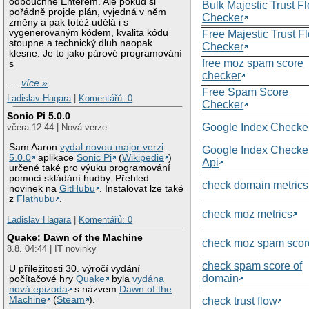
odbouchne Enterem. Ale pokud si
Bulk Majestic Trust F
pořádně projde plán, vyjedná v něm
Checker
změny a pak totéž udělá i s
vygenerovaným kódem, kvalita kódu
Free Majestic Trust F
stoupne a technický dluh naopak
Checker
klesne. Je to jako párové programování
free moz spam score
s
checker
…
více »
Free Spam Score
Ladislav Hagara
|
Komentářů: 0
Checker
Sonic Pi 5.0.0
Google Index Checke
včera 12:44 | Nová verze
Sam Aaron
vydal novou major verzi
Google Index Checke
5.0.0
aplikace
Sonic Pi
(
Wikipedie
)
Api
určené také pro výuku programování
pomocí skládání hudby. Přehled
check domain metrics
novinek na
GitHubu
. Instalovat lze také
z
Flathubu
.
check moz metrics
Ladislav Hagara
|
Komentářů: 0
Quake: Dawn of the Machine
check moz spam scor
8.8. 04:44 | IT novinky
check spam score of
U příležitosti 30. výročí vydání
domain
počítačové hry
Quake
byla
vydána
nová epizoda
s názvem
Dawn of the
Machine
(
Steam
).
check trust flow