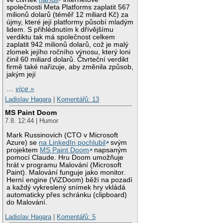
společnosti Meta Platforms zaplatit 567
milionů dolarů (téměř 12 miliard Kč) za
újmy, které její platformy působí mladým
lidem. S přihlédnutím k dřívějšímu
verdiktu tak má společnost celkem
zaplatit 942 milionů dolarů, což je malý
zlomek jejího ročního výnosu, který loni
činil 60 miliard dolarů. Čtvrteční verdikt
firmě také nařizuje, aby změnila způsob,
jakým její
…
více »
Ladislav Hagara
|
Komentářů: 13
MS Paint Doom
7.8. 12:44 | Humor
Mark Russinovich (CTO v Microsoft
Azure) se
na LinkedIn pochlubil
svým
projektem
MS Paint Doom
napsaným
pomocí Claude. Hru Doom umožňuje
hrát v programu Malování (Microsoft
Paint). Malování funguje jako monitor.
Herní engine (ViZDoom) běží na pozadí
a každý vykreslený snímek hry vkládá
automaticky přes schránku (clipboard)
do Malování.
Ladislav Hagara
|
Komentářů: 5