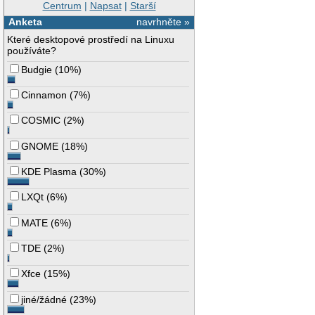
Centrum
|
Napsat
|
Starší
Anketa
navrhněte »
Které desktopové prostředí na Linuxu
používáte?
Budgie
(
10%
)
Cinnamon
(
7%
)
COSMIC
(
2%
)
GNOME
(
18%
)
KDE Plasma
(
30%
)
LXQt
(
6%
)
MATE
(
6%
)
TDE
(
2%
)
Xfce
(
15%
)
jiné/žádné
(
23%
)