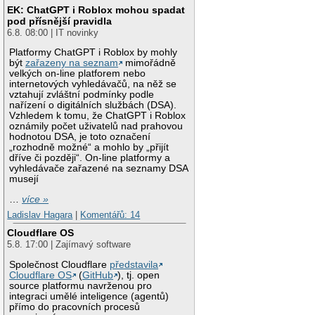
EK: ChatGPT i Roblox mohou spadat
pod přísnější pravidla
6.8. 08:00 | IT novinky
Platformy ChatGPT i Roblox by mohly
být
zařazeny na seznam
mimořádně
velkých on-line platforem nebo
internetových vyhledávačů, na něž se
vztahují zvláštní podmínky podle
nařízení o digitálních službách (DSA).
Vzhledem k tomu, že ChatGPT i Roblox
oznámily počet uživatelů nad prahovou
hodnotou DSA, je toto označení
„rozhodně možné“ a mohlo by „přijít
dříve či později“. On-line platformy a
vyhledávače zařazené na seznamy DSA
musejí
…
více »
Ladislav Hagara
|
Komentářů: 14
Cloudflare OS
5.8. 17:00 | Zajímavý software
Společnost Cloudflare
představila
Cloudflare OS
(
GitHub
), tj. open
source platformu navrženou pro
integraci umělé inteligence (agentů)
přímo do pracovních procesů