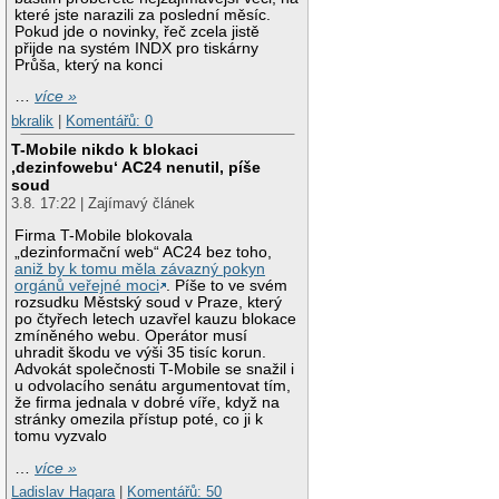
které jste narazili za poslední měsíc.
Pokud jde o novinky, řeč zcela jistě
přijde na systém INDX pro tiskárny
Průša, který na konci
…
více »
bkralik
|
Komentářů: 0
T-Mobile nikdo k blokaci
‚dezinfowebu‘ AC24 nenutil, píše
soud
3.8. 17:22 | Zajímavý článek
Firma T-Mobile blokovala
„dezinformační web“ AC24 bez toho,
aniž by k tomu měla závazný pokyn
orgánů veřejné moci
. Píše to ve svém
rozsudku Městský soud v Praze, který
po čtyřech letech uzavřel kauzu blokace
zmíněného webu. Operátor musí
uhradit škodu ve výši 35 tisíc korun.
Advokát společnosti T-Mobile se snažil i
u odvolacího senátu argumentovat tím,
že firma jednala v dobré víře, když na
stránky omezila přístup poté, co ji k
tomu vyzvalo
…
více »
Ladislav Hagara
|
Komentářů: 50