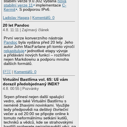
stabilní verze 9.0.302 vydána
nová
stabilní verze 11
implementace
C-
Kermit
. S podporou IPv6.
Ladislav Hagara
|
Komentářů: 0
20 let Pandoc
4.8. 11:11 | Zajímavý článek
První verze konverzního nástroje
Pandoc
byla vydána před 20 lety. Jeho
autor John MacFarlane při tomto výročí
rekapituluje
jednotlivé etapy vývoje
a přidávání nových funkcí – rozšíření
nejen Markdownu a podporu mnoha
dalších formátů.
|🇵🇸
|
Komentářů: 0
Virtuální Bastlírna vol. 65: Už vám
dorazil předobjednaný INDX?
4.8. 00:55 | Pozvánky
Srpen přinesl nejen další spalující
vedro, ale také Virtuální Bastlírnu s
neméně žhavými novinkami. Využijte
tedy předpovědi na deštivý čtvrteční
večer a od 20:00 se připojte online k
tomuto neformálnímu setkání kutilů,
techniků a vědců, kde se strahovskými
bastlíři proberete nejzajímavější věci, na