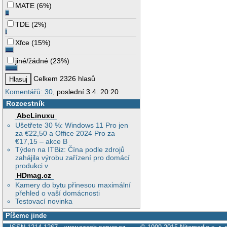
MATE
(
6%
)
TDE
(
2%
)
Xfce
(
15%
)
jiné/žádné
(
23%
)
Celkem 2326 hlasů
Komentářů: 30
, poslední 3.4. 20:20
Rozcestník
AbcLinuxu
Ušetřete 30 %: Windows 11 Pro jen
za €22,50 a Office 2024 Pro za
€17,15 – akce B
Týden na ITBiz: Čína podle zdrojů
zahájila výrobu zařízení pro domácí
produkci v
HDmag.cz
Kamery do bytu přinesou maximální
přehled o vaší domácnosti
Testovací novinka
Píšeme jinde