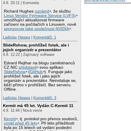
4.8. 20:11 | Komunita
Richard Hughes
oznámil
, že službu
Linux Vendor Firmware Service (LVFS)
umožňující aktualizovat firmware
zařízení na počítačích s Linuxem, nově
sponzoruje také společnost NVIDIA
.
Ladislav Hagara
|
Komentářů: 1
SlideRshow, prohlížeč fotek, ale i
jejich organizér a prezentátor
4.8. 12:22 | Zajímavý software
Edvard Rejthar na blogu zaměstnanců
CZ.NIC
představil
svou aplikaci
SlideRshow
(
GitHub
). Funguje jako
prohlížeč fotek, ale i jako jejich
organizér a prezentátor. Neinstaluje se,
běží přímo v prohlížeči. Bez serveru.
Offline.
Ladislav Hagara
|
Komentářů: 3
Kermit má 45 let. Vydán C-Kermit 11
4.8. 11:44 | Nová verze
Kermit
, tj. protokol pro přenos souborů,
vznikl před 45 lety
. Při této příležitosti
byla po 15 letech od vydání poslední