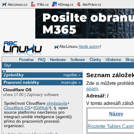
AbcLinuxu.cz
ITBiz.cz
HDmag.cz
AbcPráce.cz
AbcLinuxu
hledá autory
!
Poradna
FAQ
Hardware
Software
Články
Učebnice
Blog
Styl
×
Seznam zálože
Zprávičky
napište »
Pracovní nabídky
inzerujte »
Zde si můžete prohléd
spam
.
Cloudflare OS
včera 17:00 | Zajímavý software
Adresář: /
V tomto adresáři zálož
Společnost Cloudflare
představila
Cloudflare OS
(
GitHub
), tj. open
source platformu navrženou pro
Název
integraci umělé inteligence (agentů)
přímo do pracovních procesů
organizací.
Roulette Tables Casi