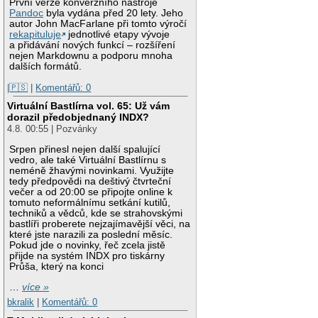
První verze konverzního nástroje
Pandoc
byla vydána před 20 lety. Jeho
autor John MacFarlane při tomto výročí
rekapituluje
jednotlivé etapy vývoje
a přidávání nových funkcí – rozšíření
nejen Markdownu a podporu mnoha
dalších formátů.
|🇵🇸
|
Komentářů: 0
Virtuální Bastlírna vol. 65: Už vám
dorazil předobjednaný INDX?
4.8. 00:55 | Pozvánky
Srpen přinesl nejen další spalující
vedro, ale také Virtuální Bastlírnu s
neméně žhavými novinkami. Využijte
tedy předpovědi na deštivý čtvrteční
večer a od 20:00 se připojte online k
tomuto neformálnímu setkání kutilů,
techniků a vědců, kde se strahovskými
bastlíři proberete nejzajímavější věci, na
které jste narazili za poslední měsíc.
Pokud jde o novinky, řeč zcela jistě
přijde na systém INDX pro tiskárny
Průša, který na konci
…
více »
bkralik
|
Komentářů: 0