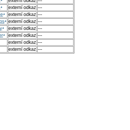
h
externí odkaz
---
h
externí odkaz
---
ue
externí odkaz
---
ps
externí odkaz
---
y
externí odkaz
---
er
externí odkaz
---
externí odkaz
---
externí odkaz
---