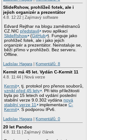
SlideRshow, prohlížeč fotek, ale i
jejich organizér a prezentátor
4.8. 12:22 | Zajímavý software
Edvard Rejthar na blogu zaměstnanců
CZ.NIC
představil
svou aplikaci
SlideRshow
(
GitHub
). Funguje jako
prohlížeč fotek, ale i jako jejich
organizér a prezentátor. Neinstaluje se,
běží přímo v prohlížeči. Bez serveru.
Offline.
Ladislav Hagara
|
Komentářů: 8
Kermit má 45 let. Vydán C-Kermit 11
4.8. 11:44 | Nová verze
Kermit
, tj. protokol pro přenos souborů,
vznikl před 45 lety
. Při této příležitosti
byla po 15 letech od vydání poslední
stabilní verze 9.0.302 vydána
nová
stabilní verze 11
implementace
C-
Kermit
. S podporou IPv6.
Ladislav Hagara
|
Komentářů: 0
20 let Pandoc
4.8. 11:11 | Zajímavý článek