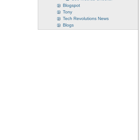
Blogspot
Tony
Tech Revolutions News
Blogs