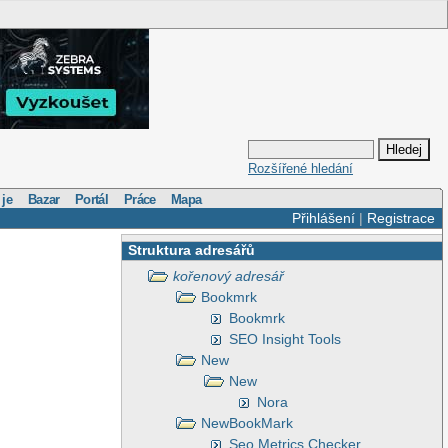
Rozšířené hledání
 je
Bazar
Portál
Práce
Mapa
Přihlášení
|
Registrace
Struktura adresářů
kořenový adresář
Bookmrk
Bookmrk
SEO Insight Tools
New
New
Nora
NewBookMark
Seo Metrics Checker