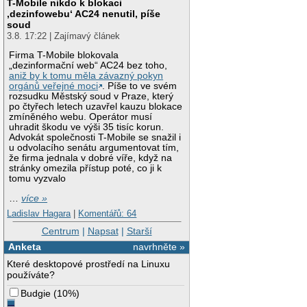
T-Mobile nikdo k blokaci
‚dezinfowebu‘ AC24 nenutil, píše
soud
3.8. 17:22 | Zajímavý článek
Firma T-Mobile blokovala
„dezinformační web“ AC24 bez toho,
aniž by k tomu měla závazný pokyn
orgánů veřejné moci
. Píše to ve svém
rozsudku Městský soud v Praze, který
po čtyřech letech uzavřel kauzu blokace
zmíněného webu. Operátor musí
uhradit škodu ve výši 35 tisíc korun.
Advokát společnosti T-Mobile se snažil i
u odvolacího senátu argumentovat tím,
že firma jednala v dobré víře, když na
stránky omezila přístup poté, co ji k
tomu vyzvalo
…
více »
Ladislav Hagara
|
Komentářů: 64
Centrum
|
Napsat
|
Starší
Anketa
navrhněte »
Které desktopové prostředí na Linuxu
používáte?
Budgie
(
10%
)