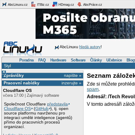
AbcLinuxu.cz
ITBiz.cz
HDmag.cz
AbcPráce.cz
AbcLinuxu
hledá autory
!
Poradna
FAQ
Hardware
Software
Články
Učebnice
Blog
Styl
×
Seznam zálože
Zprávičky
napište »
Pracovní nabídky
inzerujte »
Zde si můžete prohléd
spam
.
Cloudflare OS
včera 17:00 | Zajímavý software
Adresář: /Tech Revo
V tomto adresáři zálož
Společnost Cloudflare
představila
Cloudflare OS
(
GitHub
), tj. open
source platformu navrženou pro
integraci umělé inteligence (agentů)
přímo do pracovních procesů
organizací.