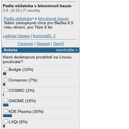
Padla obžaloba v bitcoinové kauze
3.8. 16:33 | IT novinky
Padla obžaloba
v
bitcoinové kauze
.
Státní zástupkyně chce pro Blažka 6,5
roku vězení, pro Titze 8 let.
Ladislav Hagara
|
Komentářů: 3
Centrum
|
Napsat
|
Starší
Anketa
navrhněte »
Které desktopové prostředí na Linuxu
používáte?
Budgie
(
10%
)
Cinnamon
(
7%
)
COSMIC
(
2%
)
GNOME
(
18%
)
KDE Plasma
(
30%
)
LXQt
(
6%
)