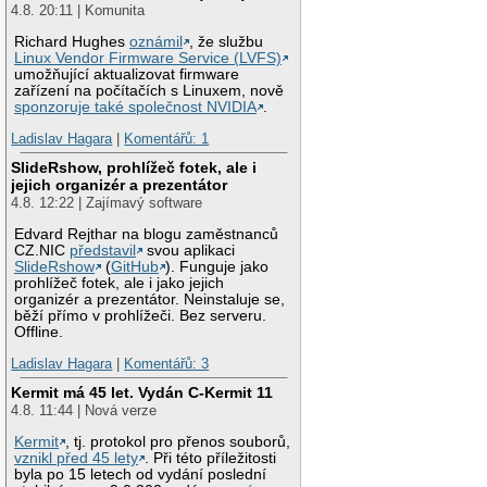
4.8. 20:11 | Komunita
Richard Hughes
oznámil
, že službu
Linux Vendor Firmware Service (LVFS)
umožňující aktualizovat firmware
zařízení na počítačích s Linuxem, nově
sponzoruje také společnost NVIDIA
.
Ladislav Hagara
|
Komentářů: 1
SlideRshow, prohlížeč fotek, ale i
jejich organizér a prezentátor
4.8. 12:22 | Zajímavý software
Edvard Rejthar na blogu zaměstnanců
CZ.NIC
představil
svou aplikaci
SlideRshow
(
GitHub
). Funguje jako
prohlížeč fotek, ale i jako jejich
organizér a prezentátor. Neinstaluje se,
běží přímo v prohlížeči. Bez serveru.
Offline.
Ladislav Hagara
|
Komentářů: 3
Kermit má 45 let. Vydán C-Kermit 11
4.8. 11:44 | Nová verze
Kermit
, tj. protokol pro přenos souborů,
vznikl před 45 lety
. Při této příležitosti
byla po 15 letech od vydání poslední