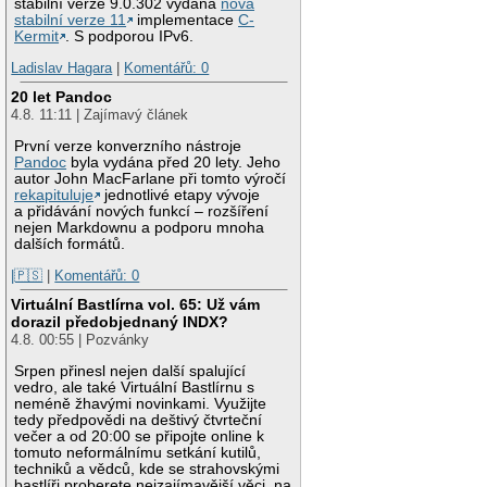
stabilní verze 9.0.302 vydána
nová
stabilní verze 11
implementace
C-
Kermit
. S podporou IPv6.
Ladislav Hagara
|
Komentářů: 0
20 let Pandoc
4.8. 11:11 | Zajímavý článek
První verze konverzního nástroje
Pandoc
byla vydána před 20 lety. Jeho
autor John MacFarlane při tomto výročí
rekapituluje
jednotlivé etapy vývoje
a přidávání nových funkcí – rozšíření
nejen Markdownu a podporu mnoha
dalších formátů.
|🇵🇸
|
Komentářů: 0
Virtuální Bastlírna vol. 65: Už vám
dorazil předobjednaný INDX?
4.8. 00:55 | Pozvánky
Srpen přinesl nejen další spalující
vedro, ale také Virtuální Bastlírnu s
neméně žhavými novinkami. Využijte
tedy předpovědi na deštivý čtvrteční
večer a od 20:00 se připojte online k
tomuto neformálnímu setkání kutilů,
techniků a vědců, kde se strahovskými
bastlíři proberete nejzajímavější věci, na