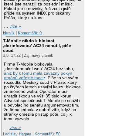
které jste narazili za poslední měsíc.
Pokud jde o novinky, řeč zcela jistě
přijde na systém INDX pro tiskárny
Průša, který na konci
…
více »
bkralik
|
Komentářů: 0
T-Mobile nikdo k blokaci
‚dezinfowebu‘ AC24 nenutil, píše
soud
3.8. 17:22 | Zajímavý článek
Firma T-Mobile blokovala
„dezinformační web“ AC24 bez toho,
aniž by k tomu měla závazný pokyn
orgánů veřejné moci
. Píše to ve svém
rozsudku Městský soud v Praze, který
po čtyřech letech uzavřel kauzu blokace
zmíněného webu. Operátor musí
uhradit škodu ve výši 35 tisíc korun.
Advokát společnosti T-Mobile se snažil i
u odvolacího senátu argumentovat tím,
že firma jednala v dobré víře, když na
stránky omezila přístup poté, co ji k
tomu vyzvalo
…
více »
Ladislav Hagara
|
Komentářů: 50