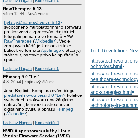
Ladislav Hagara
|
Komentářů: 0
RawTherapee 5.13
včera 12:44 | Nová verze
Byla vydána nová verze 5.13
svobodného multiplatformního softwaru
pro konverzi a zpracování digitálních
fotografií primárně ve formátů RAW
RawTherapee
(
Wikipedie
). Vedle
zdrojových kódů je k dispozici také
balíček ve formátu
AppImage
. Stačí jej
Tech Revolutions Ne
stáhnout, nastavit právo ke spuštění a
spustit.
https://techrevolutio
behaviors.html
Ladislav Hagara
|
Komentářů: 0
https://techrevoluti
FFmpeg 9.0 "Lei"
healthcare-technology
4.8. 20:44 | Zajímavý článek
https://techrevolutio
Jean-Baptiste Kempf na svém blogu
and-strategies.html
představil novou verzi 9.0 "Lei"
kolekce
https://techrevolutio
svobodného softwaru umožňujícího
nahrávání, konverzi a streamovaní
technology-in-our.htm
digitálního zvuku a obrazu
FFmpeg
(
Wikipedie
).
Ladislav Hagara
|
Komentářů: 1
NVIDIA sponzorem služby Linux
Vendor Firmware Service (LVFS)