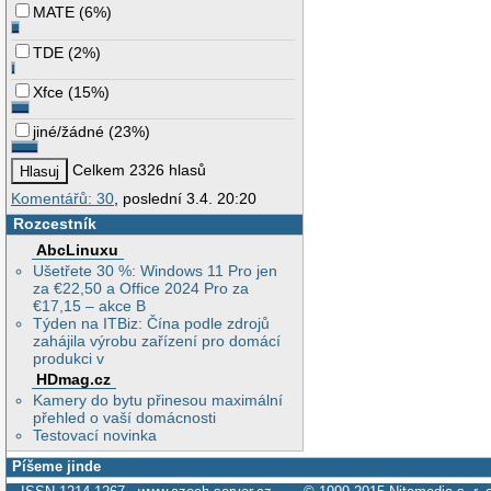
MATE
(
6%
)
TDE
(
2%
)
Xfce
(
15%
)
jiné/žádné
(
23%
)
Celkem 2326 hlasů
Komentářů: 30
, poslední 3.4. 20:20
Rozcestník
AbcLinuxu
Ušetřete 30 %: Windows 11 Pro jen
za €22,50 a Office 2024 Pro za
€17,15 – akce B
Týden na ITBiz: Čína podle zdrojů
zahájila výrobu zařízení pro domácí
produkci v
HDmag.cz
Kamery do bytu přinesou maximální
přehled o vaší domácnosti
Testovací novinka
Píšeme jinde