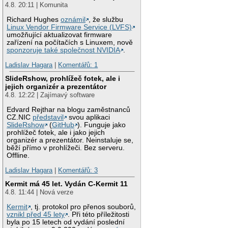
4.8. 20:11 | Komunita
Richard Hughes
oznámil
, že službu
Linux Vendor Firmware Service (LVFS)
umožňující aktualizovat firmware
zařízení na počítačích s Linuxem, nově
sponzoruje také společnost NVIDIA
.
Ladislav Hagara
|
Komentářů: 1
SlideRshow, prohlížeč fotek, ale i
jejich organizér a prezentátor
4.8. 12:22 | Zajímavý software
Edvard Rejthar na blogu zaměstnanců
CZ.NIC
představil
svou aplikaci
SlideRshow
(
GitHub
). Funguje jako
prohlížeč fotek, ale i jako jejich
organizér a prezentátor. Neinstaluje se,
běží přímo v prohlížeči. Bez serveru.
Offline.
Ladislav Hagara
|
Komentářů: 3
Kermit má 45 let. Vydán C-Kermit 11
4.8. 11:44 | Nová verze
Kermit
, tj. protokol pro přenos souborů,
vznikl před 45 lety
. Při této příležitosti
byla po 15 letech od vydání poslední