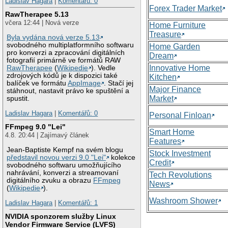
Ladislav Hagara
|
Komentářů: 0
Forex Trader Market
RawTherapee 5.13
včera 12:44 | Nová verze
Home Furniture
Treasure
Byla vydána nová verze 5.13
svobodného multiplatformního softwaru
Home Garden
pro konverzi a zpracování digitálních
Dream
fotografií primárně ve formátů RAW
Innovative Home
RawTherapee
(
Wikipedie
). Vedle
zdrojových kódů je k dispozici také
Kitchen
balíček ve formátu
AppImage
. Stačí jej
Major Finance
stáhnout, nastavit právo ke spuštění a
Market
spustit.
Ladislav Hagara
|
Komentářů: 0
Personal Finloan
FFmpeg 9.0 "Lei"
Smart Home
4.8. 20:44 | Zajímavý článek
Features
Jean-Baptiste Kempf na svém blogu
Stock Investment
představil novou verzi 9.0 "Lei"
kolekce
Credit
svobodného softwaru umožňujícího
nahrávání, konverzi a streamovaní
Tech Revolutions
digitálního zvuku a obrazu
FFmpeg
News
(
Wikipedie
).
Washroom Shower
Ladislav Hagara
|
Komentářů: 1
NVIDIA sponzorem služby Linux
Vendor Firmware Service (LVFS)