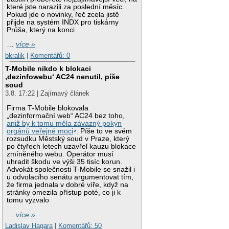
které jste narazili za poslední měsíc.
Pokud jde o novinky, řeč zcela jistě
přijde na systém INDX pro tiskárny
Průša, který na konci
…
více »
bkralik
|
Komentářů: 0
T-Mobile nikdo k blokaci
‚dezinfowebu‘ AC24 nenutil, píše
soud
3.8. 17:22 | Zajímavý článek
Firma T-Mobile blokovala
„dezinformační web“ AC24 bez toho,
aniž by k tomu měla závazný pokyn
orgánů veřejné moci
. Píše to ve svém
rozsudku Městský soud v Praze, který
po čtyřech letech uzavřel kauzu blokace
zmíněného webu. Operátor musí
uhradit škodu ve výši 35 tisíc korun.
Advokát společnosti T-Mobile se snažil i
u odvolacího senátu argumentovat tím,
že firma jednala v dobré víře, když na
stránky omezila přístup poté, co ji k
tomu vyzvalo
…
více »
Ladislav Hagara
|
Komentářů: 50