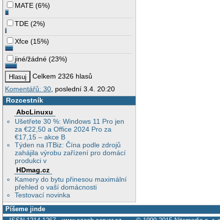
MATE
(
6%
)
TDE
(
2%
)
Xfce
(
15%
)
jiné/žádné
(
23%
)
Celkem 2326 hlasů
Komentářů: 30
, poslední 3.4. 20:20
Rozcestník
AbcLinuxu
Ušetřete 30 %: Windows 11 Pro jen
za €22,50 a Office 2024 Pro za
€17,15 – akce B
Týden na ITBiz: Čína podle zdrojů
zahájila výrobu zařízení pro domácí
produkci v
HDmag.cz
Kamery do bytu přinesou maximální
přehled o vaší domácnosti
Testovací novinka
Píšeme jinde