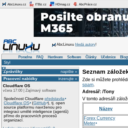
AbcLinuxu.cz
ITBiz.cz
HDmag.cz
AbcPráce.cz
AbcLinuxu
hledá autory
!
Poradna
FAQ
Hardware
Software
Články
Učebnice
Blog
Styl
×
Seznam zálože
Zprávičky
napište »
Pracovní nabídky
inzerujte »
Zde si můžete prohléd
spam
.
Cloudflare OS
včera 17:00 | Zajímavý software
Adresář: /Tony
V tomto adresáři zálož
Společnost Cloudflare
představila
Cloudflare OS
(
GitHub
), tj. open
source platformu navrženou pro
Název
integraci umělé inteligence (agentů)
přímo do pracovních procesů
Forex Currency
organizací.
Meter