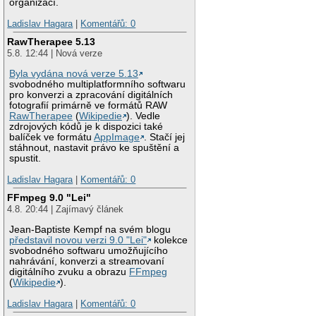
organizací.
Ladislav Hagara
|
Komentářů: 0
RawTherapee 5.13
5.8. 12:44 | Nová verze
Byla vydána nová verze 5.13
svobodného multiplatformního softwaru
pro konverzi a zpracování digitálních
fotografií primárně ve formátů RAW
RawTherapee
(
Wikipedie
). Vedle
zdrojových kódů je k dispozici také
balíček ve formátu
AppImage
. Stačí jej
stáhnout, nastavit právo ke spuštění a
spustit.
Ladislav Hagara
|
Komentářů: 0
FFmpeg 9.0 "Lei"
4.8. 20:44 | Zajímavý článek
Jean-Baptiste Kempf na svém blogu
představil novou verzi 9.0 "Lei"
kolekce
svobodného softwaru umožňujícího
nahrávání, konverzi a streamovaní
digitálního zvuku a obrazu
FFmpeg
(
Wikipedie
).
Ladislav Hagara
|
Komentářů: 0