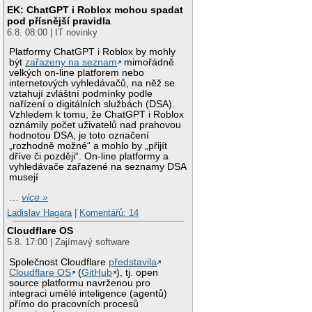
EK: ChatGPT i Roblox mohou spadat
pod přísnější pravidla
6.8. 08:00 | IT novinky
Platformy ChatGPT i Roblox by mohly
být
zařazeny na seznam
mimořádně
velkých on-line platforem nebo
internetových vyhledávačů, na něž se
vztahují zvláštní podmínky podle
nařízení o digitálních službách (DSA).
Vzhledem k tomu, že ChatGPT i Roblox
oznámily počet uživatelů nad prahovou
hodnotou DSA, je toto označení
„rozhodně možné“ a mohlo by „přijít
dříve či později“. On-line platformy a
vyhledávače zařazené na seznamy DSA
musejí
…
více »
Ladislav Hagara
|
Komentářů: 14
Cloudflare OS
5.8. 17:00 | Zajímavý software
Společnost Cloudflare
představila
Cloudflare OS
(
GitHub
), tj. open
source platformu navrženou pro
integraci umělé inteligence (agentů)
přímo do pracovních procesů