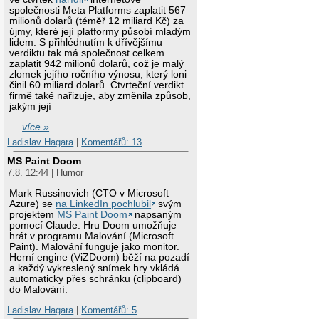
společnosti Meta Platforms zaplatit 567
milionů dolarů (téměř 12 miliard Kč) za
újmy, které její platformy působí mladým
lidem. S přihlédnutím k dřívějšímu
verdiktu tak má společnost celkem
zaplatit 942 milionů dolarů, což je malý
zlomek jejího ročního výnosu, který loni
činil 60 miliard dolarů. Čtvrteční verdikt
firmě také nařizuje, aby změnila způsob,
jakým její
…
více »
Ladislav Hagara
|
Komentářů: 13
MS Paint Doom
7.8. 12:44 | Humor
Mark Russinovich (CTO v Microsoft
Azure) se
na LinkedIn pochlubil
svým
projektem
MS Paint Doom
napsaným
pomocí Claude. Hru Doom umožňuje
hrát v programu Malování (Microsoft
Paint). Malování funguje jako monitor.
Herní engine (ViZDoom) běží na pozadí
a každý vykreslený snímek hry vkládá
automaticky přes schránku (clipboard)
do Malování.
Ladislav Hagara
|
Komentářů: 5