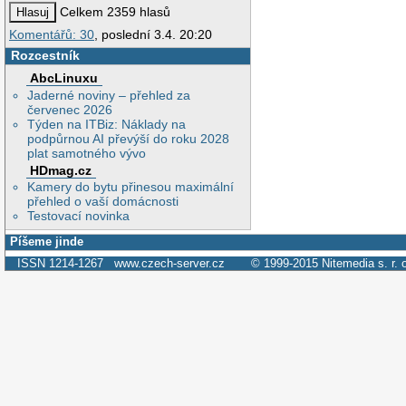
Celkem 2359 hlasů
Komentářů: 30
, poslední 3.4. 20:20
Rozcestník
AbcLinuxu
Jaderné noviny – přehled za
červenec 2026
Týden na ITBiz: Náklady na
podpůrnou AI převýší do roku 2028
plat samotného vývo
HDmag.cz
Kamery do bytu přinesou maximální
přehled o vaší domácnosti
Testovací novinka
Píšeme jinde
ISSN 1214-1267
www.czech-server.cz
© 1999-2015
Nitemedia s. r. 