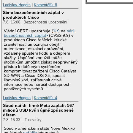
Ladislav Hagara
|
Komentářů: 8
Série bezpečnostních záplat v
produktech Cisco
7.8. 16:00 | Bezpečnostní upozornění
Vládní CERT upozorňuje (
𝕏
) na
sérii
bezpečnostních záplat
(CVSS 9.9) v
produktech Cisco řešících kritické
zranitelnosti umožňující obejití
autentizace, eskalaci oprávnění,
vzdálené spuštění kódu a odepření
služby. Úspěšné zneužití může
útočníkům umožnit získat neoprávněný
přístup k dotčeným systémům,
kompromitovat zařízení Cisco Catalyst
SD-WAN a Cisco IOS XE, spustit
libovolný kód, zpřístupnit citlivé
informace nebo narušit dostupnost
postižených systémů.
Ladislav Hagara
|
Komentářů: 4
Soud nařídil firmě Meta zaplatit 567
milionů USD kvůli újmě způsobené
dětem
7.8. 15:33 | IT novinky
Soud v americkém státě Nové Mexiko
ve čtvrtek
nařídil
internetové