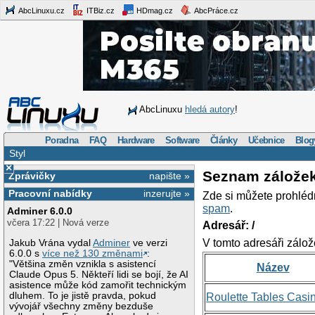
AbcLinuxu.cz
ITBiz.cz
HDmag.cz
AbcPráce.cz
AbcLinuxu
hledá autory
!
Poradna
FAQ
Hardware
Software
Články
Učebnice
Blog
Styl
×
Seznam zálože
Zprávičky
napište »
Pracovní nabídky
inzerujte »
Zde si můžete prohléd
spam
.
Adminer 6.0.0
včera 17:22 | Nová verze
Adresář: /
V tomto adresáři zálož
Jakub Vrána vydal
Adminer
ve verzi
6.0.0 s
více než 130 změnami
:
"Většina změn vznikla s asistencí
Název
Claude Opus 5. Někteří lidi se bojí, že AI
asistence může kód zamořit technickým
dluhem. To je jistě pravda, pokud
Roulette Tables Casi
vývojář všechny změny bezduše