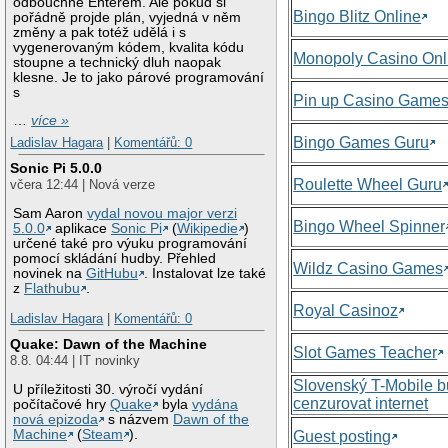
odbouchne Enterem. Ale pokud si
Bingo Blitz Online
pořádně projde plán, vyjedná v něm
změny a pak totéž udělá i s
vygenerovaným kódem, kvalita kódu
Monopoly Casino Onl
stoupne a technický dluh naopak
klesne. Je to jako párové programování
s
Pin up Casino Game
…
více »
Bingo Games Guru
Ladislav Hagara
|
Komentářů: 0
Sonic Pi 5.0.0
Roulette Wheel Guru
včera 12:44 | Nová verze
Sam Aaron
vydal novou major verzi
Bingo Wheel Spinner
5.0.0
aplikace
Sonic Pi
(
Wikipedie
)
určené také pro výuku programování
pomocí skládání hudby. Přehled
Wildz Casino Games
novinek na
GitHubu
. Instalovat lze také
z
Flathubu
.
Royal Casinoz
Ladislav Hagara
|
Komentářů: 0
Quake: Dawn of the Machine
Slot Games Teacher
8.8. 04:44 | IT novinky
Slovenský T-Mobile 
U příležitosti 30. výročí vydání
cenzurovat internet
počítačové hry
Quake
byla
vydána
nová epizoda
s názvem
Dawn of the
Machine
(
Steam
).
Guest posting