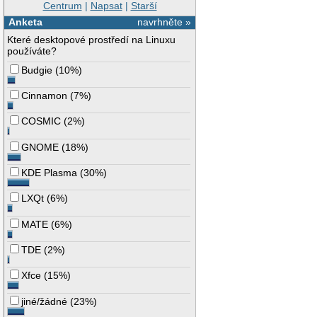
Centrum
|
Napsat
|
Starší
Anketa
navrhněte »
Které desktopové prostředí na Linuxu
používáte?
Budgie
(
10%
)
Cinnamon
(
7%
)
COSMIC
(
2%
)
GNOME
(
18%
)
KDE Plasma
(
30%
)
LXQt
(
6%
)
MATE
(
6%
)
TDE
(
2%
)
Xfce
(
15%
)
jiné/žádné
(
23%
)