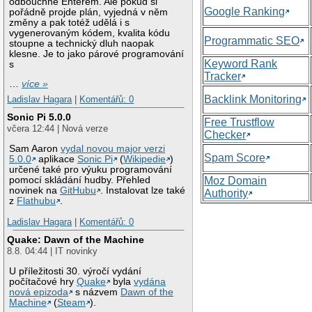
odbouchne Enterem. Ale pokud si
Google Ranking
pořádně projde plán, vyjedná v něm
změny a pak totéž udělá i s
vygenerovaným kódem, kvalita kódu
Programmatic SEO
stoupne a technický dluh naopak
klesne. Je to jako párové programování
Keyword Rank
s
Tracker
…
více »
Backlink Monitoring
Ladislav Hagara
|
Komentářů: 0
Sonic Pi 5.0.0
Free Trustflow
včera 12:44 | Nová verze
Checker
Sam Aaron
vydal novou major verzi
Spam Score
5.0.0
aplikace
Sonic Pi
(
Wikipedie
)
určené také pro výuku programování
Moz Domain
pomocí skládání hudby. Přehled
novinek na
GitHubu
. Instalovat lze také
Authority
z
Flathubu
.
Ladislav Hagara
|
Komentářů: 0
Quake: Dawn of the Machine
8.8. 04:44 | IT novinky
U příležitosti 30. výročí vydání
počítačové hry
Quake
byla
vydána
nová epizoda
s názvem
Dawn of the
Machine
(
Steam
).