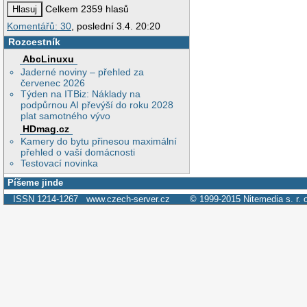
Celkem 2359 hlasů
Komentářů: 30
, poslední 3.4. 20:20
Rozcestník
AbcLinuxu
Jaderné noviny – přehled za
červenec 2026
Týden na ITBiz: Náklady na
podpůrnou AI převýší do roku 2028
plat samotného vývo
HDmag.cz
Kamery do bytu přinesou maximální
přehled o vaší domácnosti
Testovací novinka
Píšeme jinde
ISSN 1214-1267
www.czech-server.cz
© 1999-2015
Nitemedia s. r. 