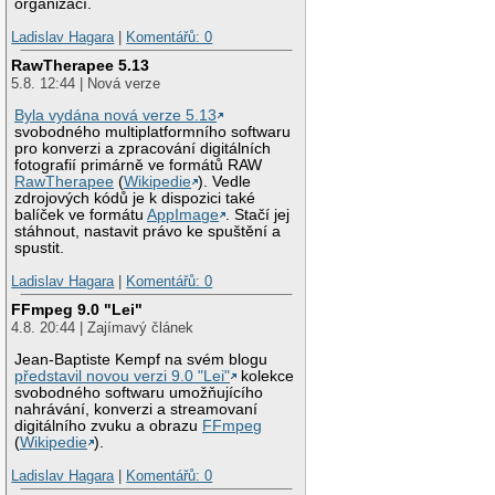
organizací.
Ladislav Hagara
|
Komentářů: 0
RawTherapee 5.13
5.8. 12:44 | Nová verze
Byla vydána nová verze 5.13
svobodného multiplatformního softwaru
pro konverzi a zpracování digitálních
fotografií primárně ve formátů RAW
RawTherapee
(
Wikipedie
). Vedle
zdrojových kódů je k dispozici také
balíček ve formátu
AppImage
. Stačí jej
stáhnout, nastavit právo ke spuštění a
spustit.
Ladislav Hagara
|
Komentářů: 0
FFmpeg 9.0 "Lei"
4.8. 20:44 | Zajímavý článek
Jean-Baptiste Kempf na svém blogu
představil novou verzi 9.0 "Lei"
kolekce
svobodného softwaru umožňujícího
nahrávání, konverzi a streamovaní
digitálního zvuku a obrazu
FFmpeg
(
Wikipedie
).
Ladislav Hagara
|
Komentářů: 0