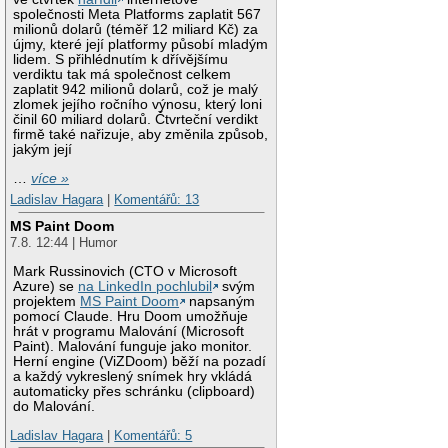
společnosti Meta Platforms zaplatit 567
milionů dolarů (téměř 12 miliard Kč) za
újmy, které její platformy působí mladým
lidem. S přihlédnutím k dřívějšímu
verdiktu tak má společnost celkem
zaplatit 942 milionů dolarů, což je malý
zlomek jejího ročního výnosu, který loni
činil 60 miliard dolarů. Čtvrteční verdikt
firmě také nařizuje, aby změnila způsob,
jakým její
…
více »
Ladislav Hagara
|
Komentářů: 13
MS Paint Doom
7.8. 12:44 | Humor
Mark Russinovich (CTO v Microsoft
Azure) se
na LinkedIn pochlubil
svým
projektem
MS Paint Doom
napsaným
pomocí Claude. Hru Doom umožňuje
hrát v programu Malování (Microsoft
Paint). Malování funguje jako monitor.
Herní engine (ViZDoom) běží na pozadí
a každý vykreslený snímek hry vkládá
automaticky přes schránku (clipboard)
do Malování.
Ladislav Hagara
|
Komentářů: 5