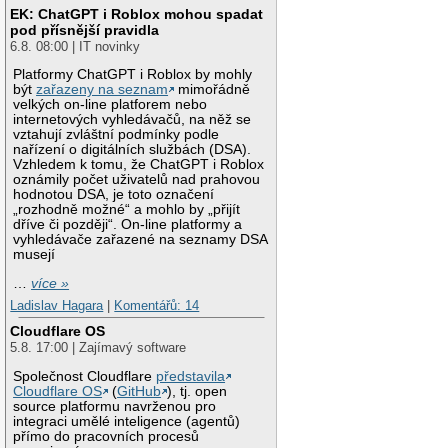
EK: ChatGPT i Roblox mohou spadat
pod přísnější pravidla
6.8. 08:00 | IT novinky
Platformy ChatGPT i Roblox by mohly
být
zařazeny na seznam
mimořádně
velkých on-line platforem nebo
internetových vyhledávačů, na něž se
vztahují zvláštní podmínky podle
nařízení o digitálních službách (DSA).
Vzhledem k tomu, že ChatGPT i Roblox
oznámily počet uživatelů nad prahovou
hodnotou DSA, je toto označení
„rozhodně možné“ a mohlo by „přijít
dříve či později“. On-line platformy a
vyhledávače zařazené na seznamy DSA
musejí
…
více »
Ladislav Hagara
|
Komentářů: 14
Cloudflare OS
5.8. 17:00 | Zajímavý software
Společnost Cloudflare
představila
Cloudflare OS
(
GitHub
), tj. open
source platformu navrženou pro
integraci umělé inteligence (agentů)
přímo do pracovních procesů