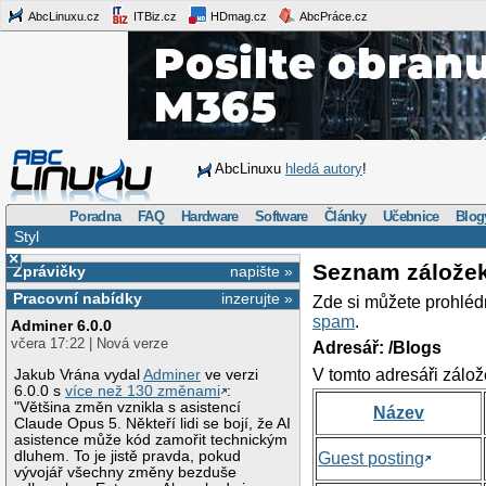
AbcLinuxu.cz
ITBiz.cz
HDmag.cz
AbcPráce.cz
AbcLinuxu
hledá autory
!
Poradna
FAQ
Hardware
Software
Články
Učebnice
Blog
Styl
×
Seznam zálože
Zprávičky
napište »
Pracovní nabídky
inzerujte »
Zde si můžete prohléd
spam
.
Adminer 6.0.0
včera 17:22 | Nová verze
Adresář: /Blogs
V tomto adresáři zálož
Jakub Vrána vydal
Adminer
ve verzi
6.0.0 s
více než 130 změnami
:
"Většina změn vznikla s asistencí
Název
Claude Opus 5. Někteří lidi se bojí, že AI
asistence může kód zamořit technickým
dluhem. To je jistě pravda, pokud
Guest posting
vývojář všechny změny bezduše