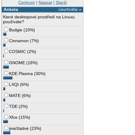
Centrum
|
Napsat
|
Starší
Anketa
navrhněte »
Které desktopové prostředí na Linuxu
používáte?
Budgie
(
10%
)
Cinnamon
(
7%
)
COSMIC
(
2%
)
GNOME
(
18%
)
KDE Plasma
(
30%
)
LXQt
(
6%
)
MATE
(
6%
)
TDE
(
2%
)
Xfce
(
15%
)
jiné/žádné
(
23%
)