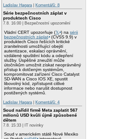
Ladislav Hagara
|
Komentářů: 8
Série bezpečnostních záplat v
produktech Cisco
7.8. 16:00 | Bezpečnostní upozornění
Vládní CERT upozorňuje (
𝕏
) na
sérii
bezpečnostních záplat
(CVSS 9.9) v
produktech Cisco řešících kritické
zranitelnosti umožňující obejití
autentizace, eskalaci oprávnění,
vzdálené spuštění kódu a odepření
služby. Úspěšné zneužití může
útočníkům umožnit získat neoprávněný
přístup k dotčeným systémům,
kompromitovat zařízení Cisco Catalyst
SD-WAN a Cisco IOS XE, spustit
libovolný kód, zpřístupnit citlivé
informace nebo narušit dostupnost
postižených systémů.
Ladislav Hagara
|
Komentářů: 4
Soud nařídil firmě Meta zaplatit 567
milionů USD kvůli újmě způsobené
dětem
7.8. 15:33 | IT novinky
Soud v americkém státě Nové Mexiko
ve čtvrtek
nařídil
internetové