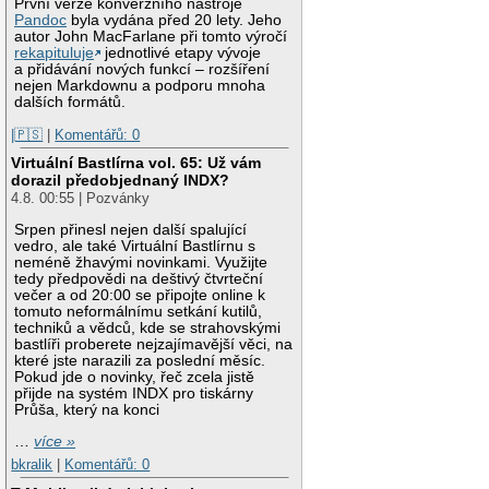
První verze konverzního nástroje
Pandoc
byla vydána před 20 lety. Jeho
autor John MacFarlane při tomto výročí
rekapituluje
jednotlivé etapy vývoje
a přidávání nových funkcí – rozšíření
nejen Markdownu a podporu mnoha
dalších formátů.
|🇵🇸
|
Komentářů: 0
Virtuální Bastlírna vol. 65: Už vám
dorazil předobjednaný INDX?
4.8. 00:55 | Pozvánky
Srpen přinesl nejen další spalující
vedro, ale také Virtuální Bastlírnu s
neméně žhavými novinkami. Využijte
tedy předpovědi na deštivý čtvrteční
večer a od 20:00 se připojte online k
tomuto neformálnímu setkání kutilů,
techniků a vědců, kde se strahovskými
bastlíři proberete nejzajímavější věci, na
které jste narazili za poslední měsíc.
Pokud jde o novinky, řeč zcela jistě
přijde na systém INDX pro tiskárny
Průša, který na konci
…
více »
bkralik
|
Komentářů: 0