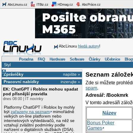
AbcLinuxu.cz
ITBiz.cz
HDmag.cz
AbcPráce.cz
AbcLinuxu
hledá autory
!
Poradna
FAQ
Hardware
Software
Články
Učebnice
Blog
Styl
×
Seznam zálože
Zprávičky
napište »
Pracovní nabídky
inzerujte »
Zde si můžete prohléd
spam
.
EK: ChatGPT i Roblox mohou spadat
pod přísnější pravidla
Adresář: /Bookmrk
dnes 08:00 | IT novinky
V tomto adresáři zálož
Platformy ChatGPT i Roblox by mohly
být
zařazeny na seznam
mimořádně
Název
velkých on-line platforem nebo
internetových vyhledávačů, na něž se
Bonus Poker
vztahují zvláštní podmínky podle
Games
nařízení o digitálních službách (DSA).