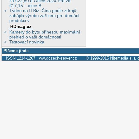
za €22,50 a Office 2024 Pro za
€17,15 – akce B
Týden na ITBiz: Čína podle zdrojů
zahájila výrobu zařízení pro domácí
produkci v
HDmag.cz
Kamery do bytu přinesou maximální
přehled o vaší domácnosti
Testovací novinka
Píšeme jinde
ISSN 1214-1267
www.czech-server.cz
© 1999-2015
Nitemedia s. r. 