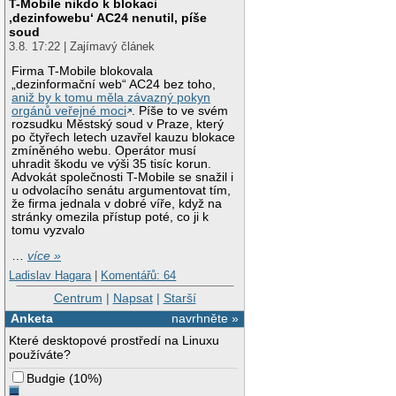
T-Mobile nikdo k blokaci
‚dezinfowebu‘ AC24 nenutil, píše
soud
3.8. 17:22 | Zajímavý článek
Firma T-Mobile blokovala
„dezinformační web“ AC24 bez toho,
aniž by k tomu měla závazný pokyn
orgánů veřejné moci
. Píše to ve svém
rozsudku Městský soud v Praze, který
po čtyřech letech uzavřel kauzu blokace
zmíněného webu. Operátor musí
uhradit škodu ve výši 35 tisíc korun.
Advokát společnosti T-Mobile se snažil i
u odvolacího senátu argumentovat tím,
že firma jednala v dobré víře, když na
stránky omezila přístup poté, co ji k
tomu vyzvalo
…
více »
Ladislav Hagara
|
Komentářů: 64
Centrum
|
Napsat
|
Starší
Anketa
navrhněte »
Které desktopové prostředí na Linuxu
používáte?
Budgie
(
10%
)