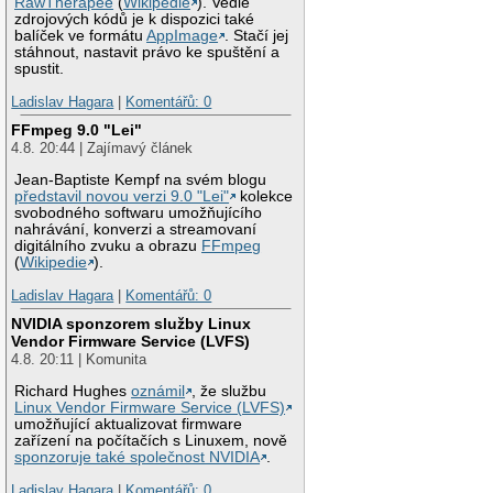
RawTherapee
(
Wikipedie
). Vedle
zdrojových kódů je k dispozici také
balíček ve formátu
AppImage
. Stačí jej
stáhnout, nastavit právo ke spuštění a
spustit.
Ladislav Hagara
|
Komentářů: 0
FFmpeg 9.0 "Lei"
4.8. 20:44 | Zajímavý článek
Jean-Baptiste Kempf na svém blogu
představil novou verzi 9.0 "Lei"
kolekce
svobodného softwaru umožňujícího
nahrávání, konverzi a streamovaní
digitálního zvuku a obrazu
FFmpeg
(
Wikipedie
).
Ladislav Hagara
|
Komentářů: 0
NVIDIA sponzorem služby Linux
Vendor Firmware Service (LVFS)
4.8. 20:11 | Komunita
Richard Hughes
oznámil
, že službu
Linux Vendor Firmware Service (LVFS)
umožňující aktualizovat firmware
zařízení na počítačích s Linuxem, nově
sponzoruje také společnost NVIDIA
.
Ladislav Hagara
|
Komentářů: 0