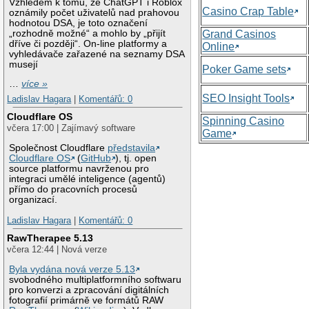
Vzhledem k tomu, že ChatGPT i Roblox
Casino Crap Table
oznámily počet uživatelů nad prahovou
hodnotou DSA, je toto označení
„rozhodně možné“ a mohlo by „přijít
Grand Casinos
dříve či později“. On-line platformy a
Online
vyhledávače zařazené na seznamy DSA
musejí
Poker Game sets
…
více »
SEO Insight Tools
Ladislav Hagara
|
Komentářů: 0
Cloudflare OS
Spinning Casino
včera 17:00 | Zajímavý software
Game
Společnost Cloudflare
představila
Cloudflare OS
(
GitHub
), tj. open
source platformu navrženou pro
integraci umělé inteligence (agentů)
přímo do pracovních procesů
organizací.
Ladislav Hagara
|
Komentářů: 0
RawTherapee 5.13
včera 12:44 | Nová verze
Byla vydána nová verze 5.13
svobodného multiplatformního softwaru
pro konverzi a zpracování digitálních
fotografií primárně ve formátů RAW