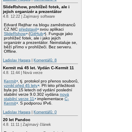
SlideRshow, prohlížeč fotek, ale i
jejich organizér a prezentátor
4.8. 12:22 | Zajímavý software
Edvard Rejthar na blogu zaměstnanců
CZ.NIC
představil
svou aplikaci
SlideRshow
(
GitHub
). Funguje jako
prohlížeč fotek, ale i jako jejich
organizér a prezentátor. Neinstaluje se,
běží přímo v prohlížeči. Bez serveru.
Offline.
Ladislav Hagara
|
Komentářů: 8
Kermit má 45 let. Vydán C-Kermit 11
4.8. 11:44 | Nová verze
Kermit
, tj. protokol pro přenos souborů,
vznikl před 45 lety
. Při této příležitosti
byla po 15 letech od vydání poslední
stabilní verze 9.0.302 vydána
nová
stabilní verze 11
implementace
C-
Kermit
. S podporou IPv6.
Ladislav Hagara
|
Komentářů: 0
20 let Pandoc
4.8. 11:11 | Zajímavý článek