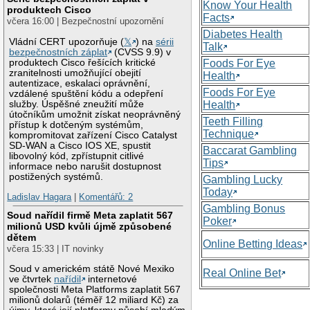
Know Your Health
produktech Cisco
Facts
včera 16:00 | Bezpečnostní upozornění
Diabetes Health
Vládní CERT upozorňuje (
𝕏
) na
sérii
Talk
bezpečnostních záplat
(CVSS 9.9) v
produktech Cisco řešících kritické
Foods For Eye
zranitelnosti umožňující obejití
Health
autentizace, eskalaci oprávnění,
Foods For Eye
vzdálené spuštění kódu a odepření
služby. Úspěšné zneužití může
Health
útočníkům umožnit získat neoprávněný
Teeth Filling
přístup k dotčeným systémům,
Technique
kompromitovat zařízení Cisco Catalyst
SD-WAN a Cisco IOS XE, spustit
Baccarat Gambling
libovolný kód, zpřístupnit citlivé
Tips
informace nebo narušit dostupnost
postižených systémů.
Gambling Lucky
Today
Ladislav Hagara
|
Komentářů: 2
Gambling Bonus
Soud nařídil firmě Meta zaplatit 567
Poker
milionů USD kvůli újmě způsobené
dětem
Online Betting Ideas
včera 15:33 | IT novinky
Soud v americkém státě Nové Mexiko
Real Online Bet
ve čtvrtek
nařídil
internetové
společnosti Meta Platforms zaplatit 567
milionů dolarů (téměř 12 miliard Kč) za