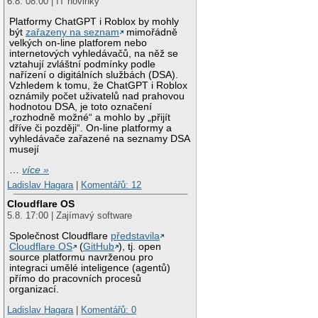
6.8. 08:00 | IT novinky
Platformy ChatGPT i Roblox by mohly
být
zařazeny na seznam
mimořádně
velkých on-line platforem nebo
internetových vyhledávačů, na něž se
vztahují zvláštní podmínky podle
nařízení o digitálních službách (DSA).
Vzhledem k tomu, že ChatGPT i Roblox
oznámily počet uživatelů nad prahovou
hodnotou DSA, je toto označení
„rozhodně možné“ a mohlo by „přijít
dříve či později“. On-line platformy a
vyhledávače zařazené na seznamy DSA
musejí
…
více »
Ladislav Hagara
|
Komentářů: 12
Cloudflare OS
5.8. 17:00 | Zajímavý software
Společnost Cloudflare
představila
Cloudflare OS
(
GitHub
), tj. open
source platformu navrženou pro
integraci umělé inteligence (agentů)
přímo do pracovních procesů
organizací.
Ladislav Hagara
|
Komentářů: 0