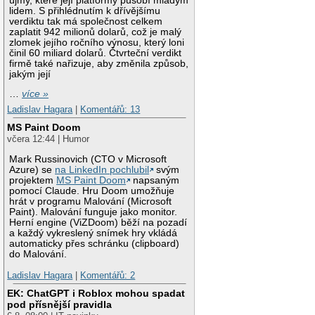
újmy, které její platformy působí mladým
lidem. S přihlédnutím k dřívějšímu
verdiktu tak má společnost celkem
zaplatit 942 milionů dolarů, což je malý
zlomek jejího ročního výnosu, který loni
činil 60 miliard dolarů. Čtvrteční verdikt
firmě také nařizuje, aby změnila způsob,
jakým její
…
více »
Ladislav Hagara
|
Komentářů: 13
MS Paint Doom
včera 12:44 | Humor
Mark Russinovich (CTO v Microsoft
Azure) se
na LinkedIn pochlubil
svým
projektem
MS Paint Doom
napsaným
pomocí Claude. Hru Doom umožňuje
hrát v programu Malování (Microsoft
Paint). Malování funguje jako monitor.
Herní engine (ViZDoom) běží na pozadí
a každý vykreslený snímek hry vkládá
automaticky přes schránku (clipboard)
do Malování.
Ladislav Hagara
|
Komentářů: 2
EK: ChatGPT i Roblox mohou spadat
pod přísnější pravidla