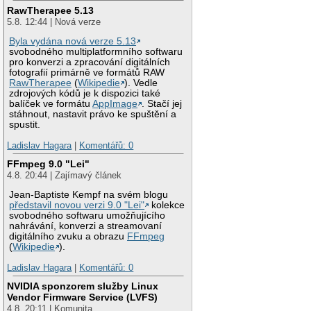
RawTherapee 5.13
5.8. 12:44 | Nová verze
Byla vydána nová verze 5.13
svobodného multiplatformního softwaru
pro konverzi a zpracování digitálních
fotografií primárně ve formátů RAW
RawTherapee
(
Wikipedie
). Vedle
zdrojových kódů je k dispozici také
balíček ve formátu
AppImage
. Stačí jej
stáhnout, nastavit právo ke spuštění a
spustit.
Ladislav Hagara
|
Komentářů: 0
FFmpeg 9.0 "Lei"
4.8. 20:44 | Zajímavý článek
Jean-Baptiste Kempf na svém blogu
představil novou verzi 9.0 "Lei"
kolekce
svobodného softwaru umožňujícího
nahrávání, konverzi a streamovaní
digitálního zvuku a obrazu
FFmpeg
(
Wikipedie
).
Ladislav Hagara
|
Komentářů: 0
NVIDIA sponzorem služby Linux
Vendor Firmware Service (LVFS)
4.8. 20:11 | Komunita