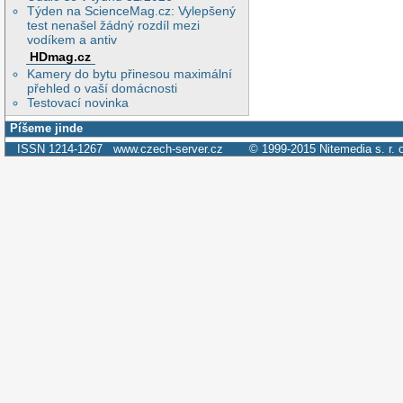
Týden na ScienceMag.cz: Vylepšený
test nenašel žádný rozdíl mezi
vodíkem a antiv
HDmag.cz
Kamery do bytu přinesou maximální
přehled o vaší domácnosti
Testovací novinka
Píšeme jinde
ISSN 1214-1267
www.czech-server.cz
© 1999-2015
Nitemedia s. r. 