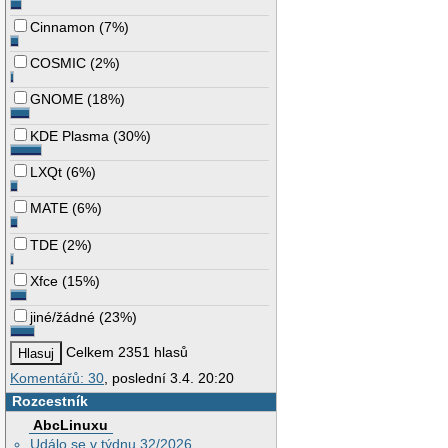
Cinnamon
(
7%
)
COSMIC
(
2%
)
GNOME
(
18%
)
KDE Plasma
(
30%
)
LXQt
(
6%
)
MATE
(
6%
)
TDE
(
2%
)
Xfce
(
15%
)
jiné/žádné
(
23%
)
Celkem 2351 hlasů
Komentářů: 30
, poslední 3.4. 20:20
Rozcestník
AbcLinuxu
Událo se v týdnu 32/2026