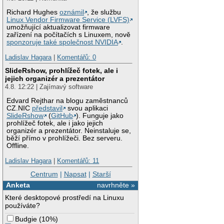
Richard Hughes
oznámil
, že službu
Linux Vendor Firmware Service (LVFS)
umožňující aktualizovat firmware
zařízení na počítačích s Linuxem, nově
sponzoruje také společnost NVIDIA
.
Ladislav Hagara
|
Komentářů: 0
SlideRshow, prohlížeč fotek, ale i
jejich organizér a prezentátor
4.8. 12:22 | Zajímavý software
Edvard Rejthar na blogu zaměstnanců
CZ.NIC
představil
svou aplikaci
SlideRshow
(
GitHub
). Funguje jako
prohlížeč fotek, ale i jako jejich
organizér a prezentátor. Neinstaluje se,
běží přímo v prohlížeči. Bez serveru.
Offline.
Ladislav Hagara
|
Komentářů: 11
Centrum
|
Napsat
|
Starší
Anketa
navrhněte »
Které desktopové prostředí na Linuxu
používáte?
Budgie
(
10%
)