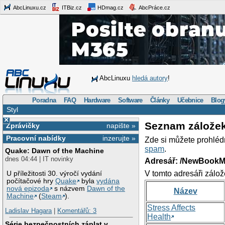
AbcLinuxu.cz
ITBiz.cz
HDmag.cz
AbcPráce.cz
AbcLinuxu
hledá autory
!
Poradna
FAQ
Hardware
Software
Články
Učebnice
Blog
Styl
×
Seznam zálože
Zprávičky
napište »
Pracovní nabídky
inzerujte »
Zde si můžete prohléd
spam
.
Quake: Dawn of the Machine
dnes 04:44 | IT novinky
Adresář: /NewBookM
V tomto adresáři zálož
U příležitosti 30. výročí vydání
počítačové hry
Quake
byla
vydána
nová epizoda
s názvem
Dawn of the
Název
Machine
(
Steam
).
Stress Affects
Ladislav Hagara
|
Komentářů: 3
Health
Série bezpečnostních záplat v