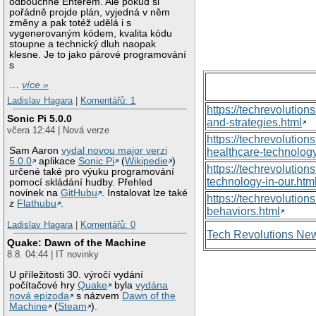
odbouchne Enterem. Ale pokud si
pořádně projde plán, vyjedná v něm
změny a pak totéž udělá i s
vygenerovaným kódem, kvalita kódu
stoupne a technický dluh naopak
klesne. Je to jako párové programování
s
…
více »
Ladislav Hagara
|
Komentářů: 1
https://techrevolutio
Sonic Pi 5.0.0
and-strategies.html
včera 12:44 | Nová verze
https://techrevoluti
Sam Aaron
vydal novou major verzi
healthcare-technology
5.0.0
aplikace
Sonic Pi
(
Wikipedie
)
https://techrevolutio
určené také pro výuku programování
technology-in-our.htm
pomocí skládání hudby. Přehled
novinek na
GitHubu
. Instalovat lze také
https://techrevolutio
z
Flathubu
.
behaviors.html
Ladislav Hagara
|
Komentářů: 0
Tech Revolutions Ne
Quake: Dawn of the Machine
8.8. 04:44 | IT novinky
U příležitosti 30. výročí vydání
počítačové hry
Quake
byla
vydána
nová epizoda
s názvem
Dawn of the
Machine
(
Steam
).