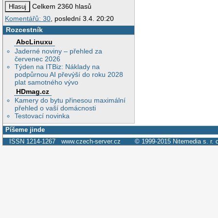
Celkem 2360 hlasů
Komentářů: 30
, poslední 3.4. 20:20
Rozcestník
AbcLinuxu
Jaderné noviny – přehled za
červenec 2026
Týden na ITBiz: Náklady na
podpůrnou AI převýší do roku 2028
plat samotného vývo
HDmag.cz
Kamery do bytu přinesou maximální
přehled o vaší domácnosti
Testovací novinka
Píšeme jinde
ISSN 1214-1267
www.czech-server.cz
© 1999-2015
Nitemedia s. r. 