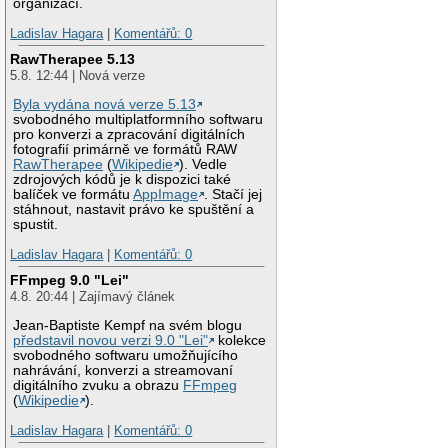
organizací.
Ladislav Hagara
|
Komentářů: 0
RawTherapee 5.13
5.8. 12:44 | Nová verze
Byla vydána nová verze 5.13
svobodného multiplatformního softwaru
pro konverzi a zpracování digitálních
fotografií primárně ve formátů RAW
RawTherapee
(
Wikipedie
). Vedle
zdrojových kódů je k dispozici také
balíček ve formátu
AppImage
. Stačí jej
stáhnout, nastavit právo ke spuštění a
spustit.
Ladislav Hagara
|
Komentářů: 0
FFmpeg 9.0 "Lei"
4.8. 20:44 | Zajímavý článek
Jean-Baptiste Kempf na svém blogu
představil novou verzi 9.0 "Lei"
kolekce
svobodného softwaru umožňujícího
nahrávání, konverzi a streamovaní
digitálního zvuku a obrazu
FFmpeg
(
Wikipedie
).
Ladislav Hagara
|
Komentářů: 0