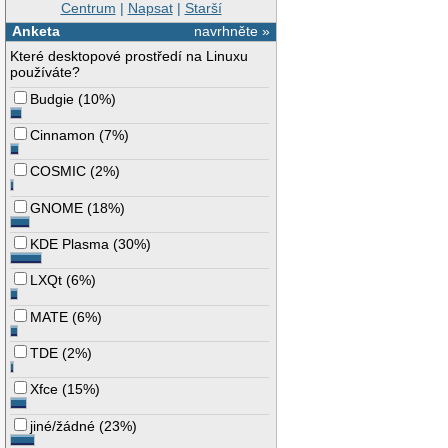
Centrum
|
Napsat
|
Starší
Anketa
navrhněte »
Které desktopové prostředí na Linuxu
používáte?
Budgie
(
10%
)
Cinnamon
(
7%
)
COSMIC
(
2%
)
GNOME
(
18%
)
KDE Plasma
(
30%
)
LXQt
(
6%
)
MATE
(
6%
)
TDE
(
2%
)
Xfce
(
15%
)
jiné/žádné
(
23%
)