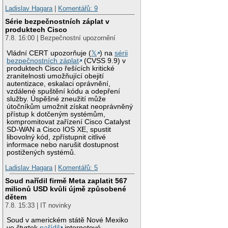
Ladislav Hagara
|
Komentářů: 9
Série bezpečnostních záplat v
produktech Cisco
7.8. 16:00 | Bezpečnostní upozornění
Vládní CERT upozorňuje (
𝕏
) na
sérii
bezpečnostních záplat
(CVSS 9.9) v
produktech Cisco řešících kritické
zranitelnosti umožňující obejití
autentizace, eskalaci oprávnění,
vzdálené spuštění kódu a odepření
služby. Úspěšné zneužití může
útočníkům umožnit získat neoprávněný
přístup k dotčeným systémům,
kompromitovat zařízení Cisco Catalyst
SD-WAN a Cisco IOS XE, spustit
libovolný kód, zpřístupnit citlivé
informace nebo narušit dostupnost
postižených systémů.
Ladislav Hagara
|
Komentářů: 5
Soud nařídil firmě Meta zaplatit 567
milionů USD kvůli újmě způsobené
dětem
7.8. 15:33 | IT novinky
Soud v americkém státě Nové Mexiko
ve čtvrtek
nařídil
internetové