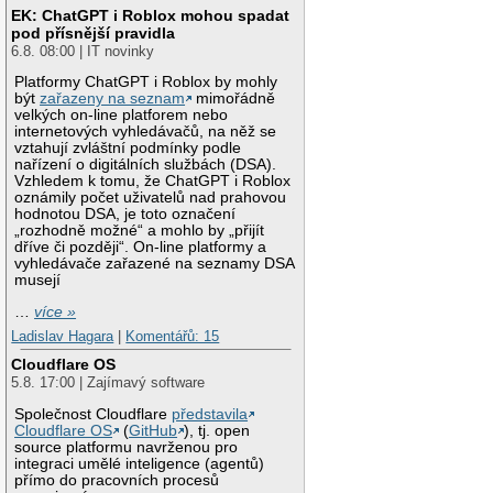
EK: ChatGPT i Roblox mohou spadat
pod přísnější pravidla
6.8. 08:00 | IT novinky
Platformy ChatGPT i Roblox by mohly
být
zařazeny na seznam
mimořádně
velkých on-line platforem nebo
internetových vyhledávačů, na něž se
vztahují zvláštní podmínky podle
nařízení o digitálních službách (DSA).
Vzhledem k tomu, že ChatGPT i Roblox
oznámily počet uživatelů nad prahovou
hodnotou DSA, je toto označení
„rozhodně možné“ a mohlo by „přijít
dříve či později“. On-line platformy a
vyhledávače zařazené na seznamy DSA
musejí
…
více »
Ladislav Hagara
|
Komentářů: 15
Cloudflare OS
5.8. 17:00 | Zajímavý software
Společnost Cloudflare
představila
Cloudflare OS
(
GitHub
), tj. open
source platformu navrženou pro
integraci umělé inteligence (agentů)
přímo do pracovních procesů