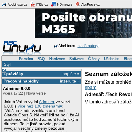
AbcLinuxu.cz
ITBiz.cz
HDmag.cz
AbcPráce.cz
AbcLinuxu
hledá autory
!
Poradna
FAQ
Hardware
Software
Články
Učebnice
Blog
Styl
×
Seznam zálože
Zprávičky
napište »
Pracovní nabídky
inzerujte »
Zde si můžete prohléd
spam
.
Adminer 6.0.0
včera 17:22 | Nová verze
Adresář: /Tech Revo
V tomto adresáři zálož
Jakub Vrána vydal
Adminer
ve verzi
6.0.0 s
více než 130 změnami
:
"Většina změn vznikla s asistencí
Claude Opus 5. Někteří lidi se bojí, že AI
asistence může kód zamořit technickým
dluhem. To je jistě pravda, pokud
vývojář všechny změny bezduše