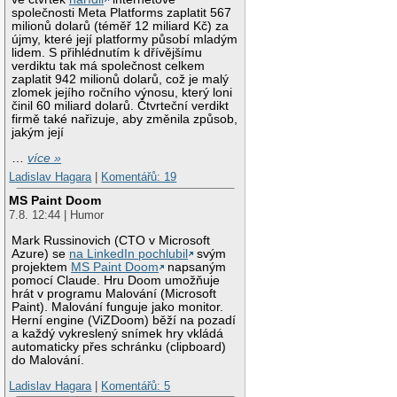
společnosti Meta Platforms zaplatit 567
milionů dolarů (téměř 12 miliard Kč) za
újmy, které její platformy působí mladým
lidem. S přihlédnutím k dřívějšímu
verdiktu tak má společnost celkem
zaplatit 942 milionů dolarů, což je malý
zlomek jejího ročního výnosu, který loni
činil 60 miliard dolarů. Čtvrteční verdikt
firmě také nařizuje, aby změnila způsob,
jakým její
…
více »
Ladislav Hagara
|
Komentářů: 19
MS Paint Doom
7.8. 12:44 | Humor
Mark Russinovich (CTO v Microsoft
Azure) se
na LinkedIn pochlubil
svým
projektem
MS Paint Doom
napsaným
pomocí Claude. Hru Doom umožňuje
hrát v programu Malování (Microsoft
Paint). Malování funguje jako monitor.
Herní engine (ViZDoom) běží na pozadí
a každý vykreslený snímek hry vkládá
automaticky přes schránku (clipboard)
do Malování.
Ladislav Hagara
|
Komentářů: 5