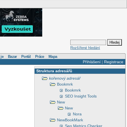
Rozšířené hledání
 je
Bazar
Portál
Práce
Mapa
Přihlášení
|
Registrace
Struktura adresářů
kořenový adresář
Bookmrk
Bookmrk
SEO Insight Tools
New
New
Nora
NewBookMark
Seo Metrics Checker