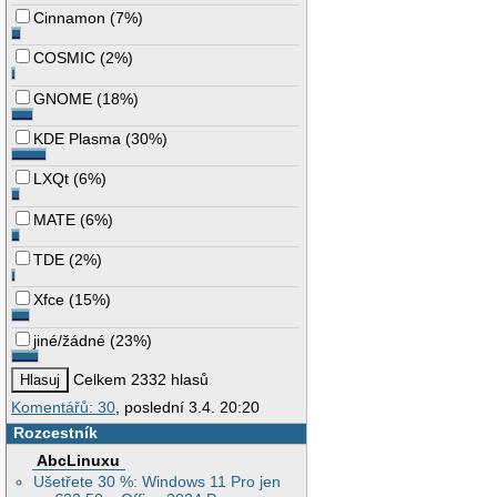
Cinnamon
(
7%
)
COSMIC
(
2%
)
GNOME
(
18%
)
KDE Plasma
(
30%
)
LXQt
(
6%
)
MATE
(
6%
)
TDE
(
2%
)
Xfce
(
15%
)
jiné/žádné
(
23%
)
Celkem 2332 hlasů
Komentářů: 30
, poslední 3.4. 20:20
Rozcestník
AbcLinuxu
Ušetřete 30 %: Windows 11 Pro jen