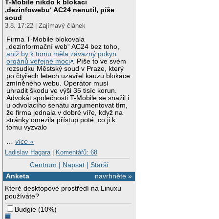
T-Mobile nikdo k blokaci
‚dezinfowebu‘ AC24 nenutil, píše
soud
3.8. 17:22 | Zajímavý článek
Firma T-Mobile blokovala
„dezinformační web“ AC24 bez toho,
aniž by k tomu měla závazný pokyn
orgánů veřejné moci
. Píše to ve svém
rozsudku Městský soud v Praze, který
po čtyřech letech uzavřel kauzu blokace
zmíněného webu. Operátor musí
uhradit škodu ve výši 35 tisíc korun.
Advokát společnosti T-Mobile se snažil i
u odvolacího senátu argumentovat tím,
že firma jednala v dobré víře, když na
stránky omezila přístup poté, co ji k
tomu vyzvalo
…
více »
Ladislav Hagara
|
Komentářů: 68
Centrum
|
Napsat
|
Starší
Anketa
navrhněte »
Které desktopové prostředí na Linuxu
používáte?
Budgie
(
10%
)