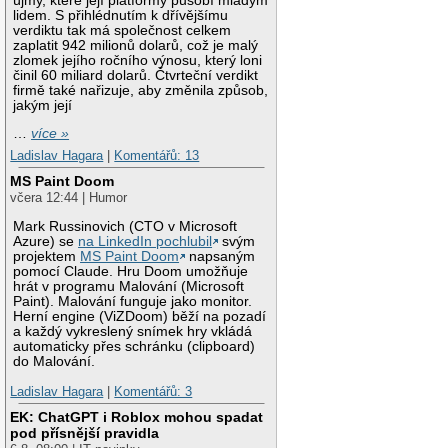
újmy, které její platformy působí mladým
lidem. S přihlédnutím k dřívějšímu
verdiktu tak má společnost celkem
zaplatit 942 milionů dolarů, což je malý
zlomek jejího ročního výnosu, který loni
činil 60 miliard dolarů. Čtvrteční verdikt
firmě také nařizuje, aby změnila způsob,
jakým její
…
více »
Ladislav Hagara
|
Komentářů: 13
MS Paint Doom
včera 12:44 | Humor
Mark Russinovich (CTO v Microsoft
Azure) se
na LinkedIn pochlubil
svým
projektem
MS Paint Doom
napsaným
pomocí Claude. Hru Doom umožňuje
hrát v programu Malování (Microsoft
Paint). Malování funguje jako monitor.
Herní engine (ViZDoom) běží na pozadí
a každý vykreslený snímek hry vkládá
automaticky přes schránku (clipboard)
do Malování.
Ladislav Hagara
|
Komentářů: 3
EK: ChatGPT i Roblox mohou spadat
pod přísnější pravidla