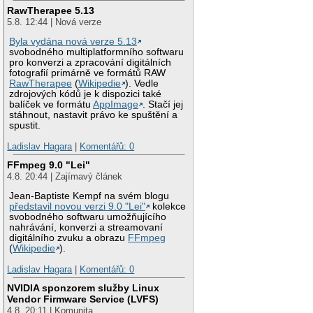
RawTherapee 5.13
5.8. 12:44 | Nová verze
Byla vydána nová verze 5.13
svobodného multiplatformního softwaru
pro konverzi a zpracování digitálních
fotografií primárně ve formátů RAW
RawTherapee
(
Wikipedie
). Vedle
zdrojových kódů je k dispozici také
balíček ve formátu
AppImage
. Stačí jej
stáhnout, nastavit právo ke spuštění a
spustit.
Ladislav Hagara
|
Komentářů: 0
FFmpeg 9.0 "Lei"
4.8. 20:44 | Zajímavý článek
Jean-Baptiste Kempf na svém blogu
představil novou verzi 9.0 "Lei"
kolekce
svobodného softwaru umožňujícího
nahrávání, konverzi a streamovaní
digitálního zvuku a obrazu
FFmpeg
(
Wikipedie
).
Ladislav Hagara
|
Komentářů: 0
NVIDIA sponzorem služby Linux
Vendor Firmware Service (LVFS)
4.8. 20:11 | Komunita