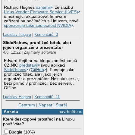
Richard Hughes
oznámil
, že službu
Linux Vendor Firmware Service (LVFS)
umožňující aktualizovat firmware
zařízení na počítačích s Linuxem, nově
sponzoruje také společnost NVIDIA
.
Ladislav Hagara
|
Komentářů: 0
SlideRshow, prohlížeč fotek, ale i
jejich organizér a prezentátor
4.8. 12:22 | Zajímavý software
Edvard Rejthar na blogu zaměstnanců
CZ.NIC
představil
svou aplikaci
SlideRshow
(
GitHub
). Funguje jako
prohlížeč fotek, ale i jako jejich
organizér a prezentátor. Neinstaluje se,
běží přímo v prohlížeči. Bez serveru.
Offline.
Ladislav Hagara
|
Komentářů: 11
Centrum
|
Napsat
|
Starší
Anketa
navrhněte »
Které desktopové prostředí na Linuxu
používáte?
Budgie
(
10%
)