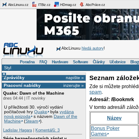
AbcLinuxu.cz
ITBiz.cz
HDmag.cz
AbcPráce.cz
AbcLinuxu
hledá autory
!
Poradna
FAQ
Hardware
Software
Články
Učebnice
Blog
Styl
×
Seznam zálože
Zprávičky
napište »
Pracovní nabídky
inzerujte »
Zde si můžete prohléd
spam
.
Quake: Dawn of the Machine
dnes 04:44 | IT novinky
Adresář: /Bookmrk
V tomto adresáři zálož
U příležitosti 30. výročí vydání
počítačové hry
Quake
byla
vydána
nová epizoda
s názvem
Dawn of the
Název
Machine
(
Steam
).
Bonus Poker
Ladislav Hagara
|
Komentářů: 3
Games
Série bezpečnostních záplat v