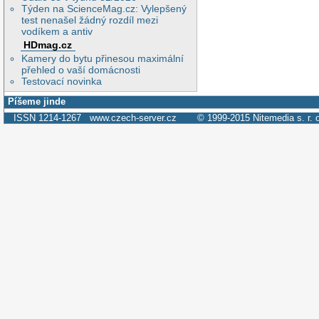
Týden na ScienceMag.cz: Vylepšený
test nenašel žádný rozdíl mezi
vodíkem a antiv
HDmag.cz
Kamery do bytu přinesou maximální
přehled o vaší domácnosti
Testovací novinka
Píšeme jinde
ISSN 1214-1267
www.czech-server.cz
© 1999-2015
Nitemedia s. r. 