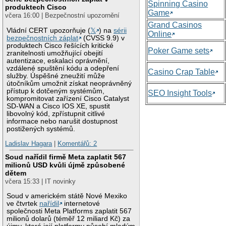
Spinning Casino
produktech Cisco
Game
včera 16:00 | Bezpečnostní upozornění
Grand Casinos
Vládní CERT upozorňuje (
𝕏
) na
sérii
Online
bezpečnostních záplat
(CVSS 9.9) v
produktech Cisco řešících kritické
Poker Game sets
zranitelnosti umožňující obejití
autentizace, eskalaci oprávnění,
vzdálené spuštění kódu a odepření
Casino Crap Table
služby. Úspěšné zneužití může
útočníkům umožnit získat neoprávněný
přístup k dotčeným systémům,
SEO Insight Tools
kompromitovat zařízení Cisco Catalyst
SD-WAN a Cisco IOS XE, spustit
libovolný kód, zpřístupnit citlivé
informace nebo narušit dostupnost
postižených systémů.
Ladislav Hagara
|
Komentářů: 2
Soud nařídil firmě Meta zaplatit 567
milionů USD kvůli újmě způsobené
dětem
včera 15:33 | IT novinky
Soud v americkém státě Nové Mexiko
ve čtvrtek
nařídil
internetové
společnosti Meta Platforms zaplatit 567
milionů dolarů (téměř 12 miliard Kč) za