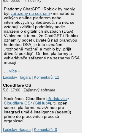
6.8. 08:00 | IT novinky
Platformy ChatGPT i Roblox by mohly
být
zařazeny na seznam
mimořádně
velkých on-line platforem nebo
internetových vyhledávačů, na něž se
vztahují zvláštní podmínky podle
nařízení o digitálních službách (DSA).
Vzhledem k tomu, že ChatGPT i Roblox
oznámily počet uživatelů nad prahovou
hodnotou DSA, je toto označení
„rozhodně možné“ a mohlo by „přijít
dříve či později“. On-line platformy a
vyhledávače zařazené na seznamy DSA
musejí
…
více »
Ladislav Hagara
|
Komentářů: 12
Cloudflare OS
5.8. 17:00 | Zajímavý software
Společnost Cloudflare
představila
Cloudflare OS
(
GitHub
), tj. open
source platformu navrženou pro
integraci umělé inteligence (agentů)
přímo do pracovních procesů
organizací.
Ladislav Hagara
|
Komentářů: 0