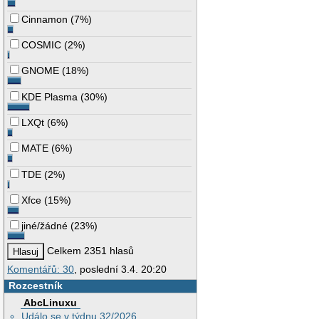
Cinnamon
(
7%
)
COSMIC
(
2%
)
GNOME
(
18%
)
KDE Plasma
(
30%
)
LXQt
(
6%
)
MATE
(
6%
)
TDE
(
2%
)
Xfce
(
15%
)
jiné/žádné
(
23%
)
Celkem 2351 hlasů
Komentářů: 30
, poslední 3.4. 20:20
Rozcestník
AbcLinuxu
Událo se v týdnu 32/2026