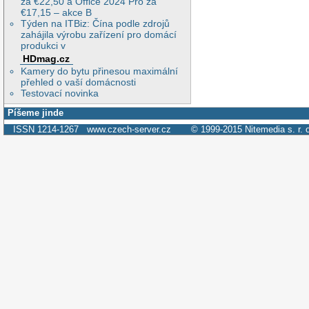
za €22,50 a Office 2024 Pro za
€17,15 – akce B
Týden na ITBiz: Čína podle zdrojů
zahájila výrobu zařízení pro domácí
produkci v
HDmag.cz
Kamery do bytu přinesou maximální
přehled o vaší domácnosti
Testovací novinka
Píšeme jinde
ISSN 1214-1267
www.czech-server.cz
© 1999-2015
Nitemedia s. r. 