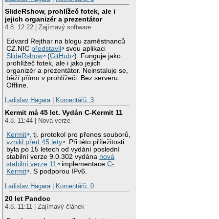
SlideRshow, prohlížeč fotek, ale i
jejich organizér a prezentátor
4.8. 12:22 | Zajímavý software
Edvard Rejthar na blogu zaměstnanců
CZ.NIC
představil
svou aplikaci
SlideRshow
(
GitHub
). Funguje jako
prohlížeč fotek, ale i jako jejich
organizér a prezentátor. Neinstaluje se,
běží přímo v prohlížeči. Bez serveru.
Offline.
Ladislav Hagara
|
Komentářů: 3
Kermit má 45 let. Vydán C-Kermit 11
4.8. 11:44 | Nová verze
Kermit
, tj. protokol pro přenos souborů,
vznikl před 45 lety
. Při této příležitosti
byla po 15 letech od vydání poslední
stabilní verze 9.0.302 vydána
nová
stabilní verze 11
implementace
C-
Kermit
. S podporou IPv6.
Ladislav Hagara
|
Komentářů: 0
20 let Pandoc
4.8. 11:11 | Zajímavý článek