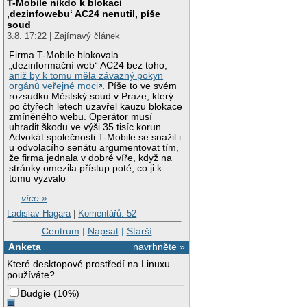
T-Mobile nikdo k blokaci
‚dezinfowebu‘ AC24 nenutil, píše
soud
3.8. 17:22 | Zajímavý článek
Firma T-Mobile blokovala
„dezinformační web“ AC24 bez toho,
aniž by k tomu měla závazný pokyn
orgánů veřejné moci
. Píše to ve svém
rozsudku Městský soud v Praze, který
po čtyřech letech uzavřel kauzu blokace
zmíněného webu. Operátor musí
uhradit škodu ve výši 35 tisíc korun.
Advokát společnosti T-Mobile se snažil i
u odvolacího senátu argumentovat tím,
že firma jednala v dobré víře, když na
stránky omezila přístup poté, co ji k
tomu vyzvalo
…
více »
Ladislav Hagara
|
Komentářů: 52
Centrum
|
Napsat
|
Starší
Anketa
navrhněte »
Které desktopové prostředí na Linuxu
používáte?
Budgie
(
10%
)