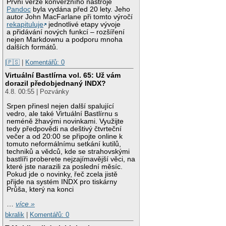
První verze konverzního nástroje
Pandoc
byla vydána před 20 lety. Jeho
autor John MacFarlane při tomto výročí
rekapituluje
jednotlivé etapy vývoje
a přidávání nových funkcí – rozšíření
nejen Markdownu a podporu mnoha
dalších formátů.
|🇵🇸
|
Komentářů: 0
Virtuální Bastlírna vol. 65: Už vám
dorazil předobjednaný INDX?
4.8. 00:55 | Pozvánky
Srpen přinesl nejen další spalující
vedro, ale také Virtuální Bastlírnu s
neméně žhavými novinkami. Využijte
tedy předpovědi na deštivý čtvrteční
večer a od 20:00 se připojte online k
tomuto neformálnímu setkání kutilů,
techniků a vědců, kde se strahovskými
bastlíři proberete nejzajímavější věci, na
které jste narazili za poslední měsíc.
Pokud jde o novinky, řeč zcela jistě
přijde na systém INDX pro tiskárny
Průša, který na konci
…
více »
bkralik
|
Komentářů: 0