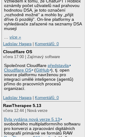
Vzhledem k tomu, že ChatGPT i Roblox
oznámily počet uživatelů nad prahovou
hodnotou DSA, je toto označení
„rozhodně možné“ a mohlo by „přijít
dříve či později“. On-line platformy a
vyhledávače zařazené na seznamy DSA
musejí
…
více »
Ladislav Hagara
|
Komentářů: 0
Cloudflare OS
včera 17:00 | Zajímavý software
Společnost Cloudflare
představila
Cloudflare OS
(
GitHub
), tj. open
source platformu navrženou pro
integraci umělé inteligence (agentů)
přímo do pracovních procesů
organizací.
Ladislav Hagara
|
Komentářů: 0
RawTherapee 5.13
včera 12:44 | Nová verze
Byla vydána nová verze 5.13
svobodného multiplatformního softwaru
pro konverzi a zpracování digitálních
fotografií primárně ve formátů RAW