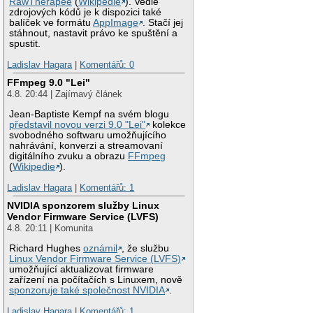
RawTherapee
(
Wikipedie
). Vedle
zdrojových kódů je k dispozici také
balíček ve formátu
AppImage
. Stačí jej
stáhnout, nastavit právo ke spuštění a
spustit.
Ladislav Hagara
|
Komentářů: 0
FFmpeg 9.0 "Lei"
4.8. 20:44 | Zajímavý článek
Jean-Baptiste Kempf na svém blogu
představil novou verzi 9.0 "Lei"
kolekce
svobodného softwaru umožňujícího
nahrávání, konverzi a streamovaní
digitálního zvuku a obrazu
FFmpeg
(
Wikipedie
).
Ladislav Hagara
|
Komentářů: 1
NVIDIA sponzorem služby Linux
Vendor Firmware Service (LVFS)
4.8. 20:11 | Komunita
Richard Hughes
oznámil
, že službu
Linux Vendor Firmware Service (LVFS)
umožňující aktualizovat firmware
zařízení na počítačích s Linuxem, nově
sponzoruje také společnost NVIDIA
.
Ladislav Hagara
|
Komentářů: 1