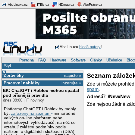
AbcLinuxu.cz
ITBiz.cz
HDmag.cz
AbcPráce.cz
AbcLinuxu
hledá autory
!
Poradna
FAQ
Hardware
Software
Články
Učebnice
Blog
Styl
×
Seznam zálože
Zprávičky
napište »
Pracovní nabídky
inzerujte »
Zde si můžete prohléd
spam
.
EK: ChatGPT i Roblox mohou spadat
pod přísnější pravidla
Adresář: /New/New
dnes 08:00 | IT novinky
Zde nejsou žádné zálo
Platformy ChatGPT i Roblox by mohly
být
zařazeny na seznam
mimořádně
velkých on-line platforem nebo
internetových vyhledávačů, na něž se
vztahují zvláštní podmínky podle
nařízení o digitálních službách (DSA).