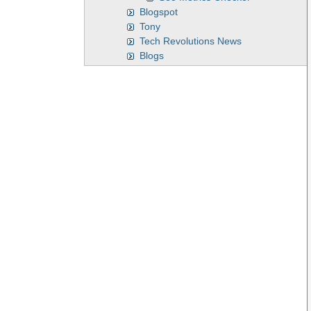
Blogspot
Tony
Tech Revolutions News
Blogs