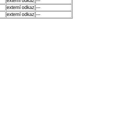
externí odkaz
---
externí odkaz
---
externí odkaz
---