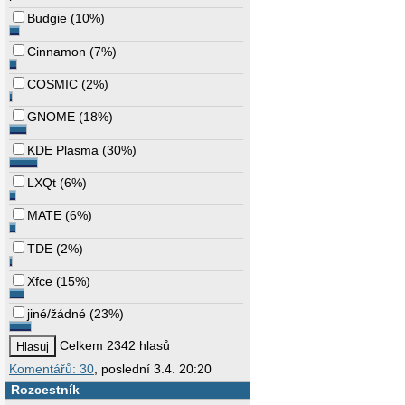
Budgie
(
10%
)
Cinnamon
(
7%
)
COSMIC
(
2%
)
GNOME
(
18%
)
KDE Plasma
(
30%
)
LXQt
(
6%
)
MATE
(
6%
)
TDE
(
2%
)
Xfce
(
15%
)
jiné/žádné
(
23%
)
Celkem 2342 hlasů
Komentářů: 30
, poslední 3.4. 20:20
Rozcestník