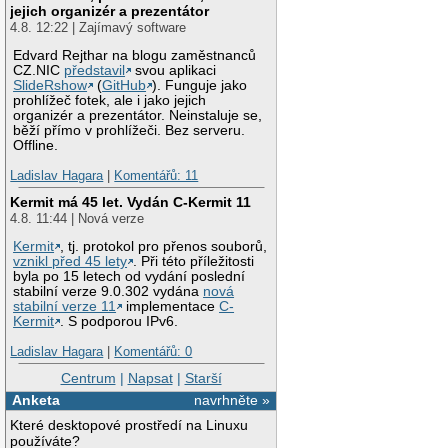
jejich organizér a prezentátor
4.8. 12:22 | Zajímavý software
Edvard Rejthar na blogu zaměstnanců
CZ.NIC
představil
svou aplikaci
SlideRshow
(
GitHub
). Funguje jako
prohlížeč fotek, ale i jako jejich
organizér a prezentátor. Neinstaluje se,
běží přímo v prohlížeči. Bez serveru.
Offline.
Ladislav Hagara
|
Komentářů: 11
Kermit má 45 let. Vydán C-Kermit 11
4.8. 11:44 | Nová verze
Kermit
, tj. protokol pro přenos souborů,
vznikl před 45 lety
. Při této příležitosti
byla po 15 letech od vydání poslední
stabilní verze 9.0.302 vydána
nová
stabilní verze 11
implementace
C-
Kermit
. S podporou IPv6.
Ladislav Hagara
|
Komentářů: 0
Centrum
|
Napsat
|
Starší
Anketa
navrhněte »
Které desktopové prostředí na Linuxu
používáte?