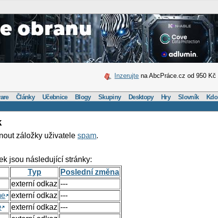
Inzerujte
na AbcPráce.cz od 950 Kč
are
Články
Učebnice
Blogy
Skupiny
Desktopy
Hry
Slovník
Kdo
k
nout záložky uživatele
spam
.
ek jsou následující stránky:
Typ
Poslední změna
externí odkaz
---
me
externí odkaz
---
e
externí odkaz
---