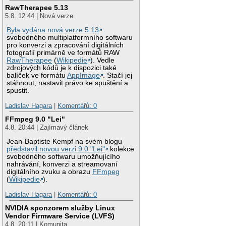
RawTherapee 5.13
5.8. 12:44 | Nová verze
Byla vydána nová verze 5.13
svobodného multiplatformního softwaru
pro konverzi a zpracování digitálních
fotografií primárně ve formátů RAW
RawTherapee
(
Wikipedie
). Vedle
zdrojových kódů je k dispozici také
balíček ve formátu
AppImage
. Stačí jej
stáhnout, nastavit právo ke spuštění a
spustit.
Ladislav Hagara
|
Komentářů: 0
FFmpeg 9.0 "Lei"
4.8. 20:44 | Zajímavý článek
Jean-Baptiste Kempf na svém blogu
představil novou verzi 9.0 "Lei"
kolekce
svobodného softwaru umožňujícího
nahrávání, konverzi a streamovaní
digitálního zvuku a obrazu
FFmpeg
(
Wikipedie
).
Ladislav Hagara
|
Komentářů: 0
NVIDIA sponzorem služby Linux
Vendor Firmware Service (LVFS)
4.8. 20:11 | Komunita