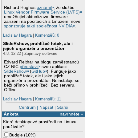
Richard Hughes
oznámil
, že službu
Linux Vendor Firmware Service (LVFS)
umožňující aktualizovat firmware
zařízení na počítačích s Linuxem, nově
sponzoruje také společnost NVIDIA
.
Ladislav Hagara
|
Komentářů: 0
SlideRshow, prohlížeč fotek, ale i
jejich organizér a prezentátor
4.8. 12:22 | Zajímavý software
Edvard Rejthar na blogu zaměstnanců
CZ.NIC
představil
svou aplikaci
SlideRshow
(
GitHub
). Funguje jako
prohlížeč fotek, ale i jako jejich
organizér a prezentátor. Neinstaluje se,
běží přímo v prohlížeči. Bez serveru.
Offline.
Ladislav Hagara
|
Komentářů: 11
Centrum
|
Napsat
|
Starší
Anketa
navrhněte »
Které desktopové prostředí na Linuxu
používáte?
Budgie
(
10%
)