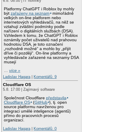
6.8. 08:00 | IT novinky
Platformy ChatGPT i Roblox by mohly
být
zařazeny na seznam
mimořádně
velkých on-line platforem nebo
internetových vyhledávačů, na něž se
vztahují zvláštní podmínky podle
nařízení o digitálních službách (DSA).
Vzhledem k tomu, že ChatGPT i Roblox
oznámily počet uživatelů nad prahovou
hodnotou DSA, je toto označení
„rozhodně možné“ a mohlo by „přijít
dříve či později“. On-line platformy a
vyhledávače zařazené na seznamy DSA
musejí
…
více »
Ladislav Hagara
|
Komentářů: 9
Cloudflare OS
5.8. 17:00 | Zajímavý software
Společnost Cloudflare
představila
Cloudflare OS
(
GitHub
), tj. open
source platformu navrženou pro
integraci umělé inteligence (agentů)
přímo do pracovních procesů
organizací.
Ladislav Hagara
|
Komentářů: 0