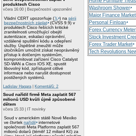
Home Furniture Treas
produktech Cisco
Washroom Shower
včera 16:00 | Bezpečnostní upozornění
Major Finance Market
Vládní CERT upozorňuje (
𝕏
) na
sérii
Personal Finloan
bezpečnostních záplat
(CVSS 9.9) v
produktech Cisco řešících kritické
Forex Currency Meter
zranitelnosti umožňující obejití
autentizace, eskalaci oprávnění,
Stock Investment Cred
vzdálené spuštění kódu a odepření
Forex Trader Market
služby. Úspěšné zneužití může
útočníkům umožnit získat neoprávněný
Tech Revolutions Ne
přístup k dotčeným systémům,
kompromitovat zařízení Cisco Catalyst
SD-WAN a Cisco IOS XE, spustit
libovolný kód, zpřístupnit citlivé
informace nebo narušit dostupnost
postižených systémů.
Ladislav Hagara
|
Komentářů: 2
Soud nařídil firmě Meta zaplatit 567
milionů USD kvůli újmě způsobené
dětem
včera 15:33 | IT novinky
Soud v americkém státě Nové Mexiko
ve čtvrtek
nařídil
internetové
společnosti Meta Platforms zaplatit 567
milionů dolarů (téměř 12 miliard Kč) za