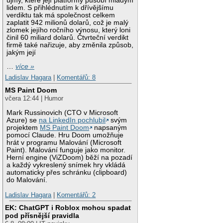
újmy, které její platformy působí mladým
lidem. S přihlédnutím k dřívějšímu
verdiktu tak má společnost celkem
zaplatit 942 milionů dolarů, což je malý
zlomek jejího ročního výnosu, který loni
činil 60 miliard dolarů. Čtvrteční verdikt
firmě také nařizuje, aby změnila způsob,
jakým její
…
více »
Ladislav Hagara
|
Komentářů: 8
MS Paint Doom
včera 12:44 | Humor
Mark Russinovich (CTO v Microsoft
Azure) se
na LinkedIn pochlubil
svým
projektem
MS Paint Doom
napsaným
pomocí Claude. Hru Doom umožňuje
hrát v programu Malování (Microsoft
Paint). Malování funguje jako monitor.
Herní engine (ViZDoom) běží na pozadí
a každý vykreslený snímek hry vkládá
automaticky přes schránku (clipboard)
do Malování.
Ladislav Hagara
|
Komentářů: 2
EK: ChatGPT i Roblox mohou spadat
pod přísnější pravidla