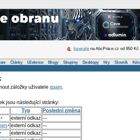
Inzerujte
na AbcPráce.cz od 950 Kč
are
Články
Učebnice
Blogy
Skupiny
Desktopy
Hry
Slovník
Kdo
k
nout záložky uživatele
spam
.
ek jsou následující stránky:
Typ
Poslední změna
s
externí odkaz
---
hen
externí odkaz
---
externí odkaz
---