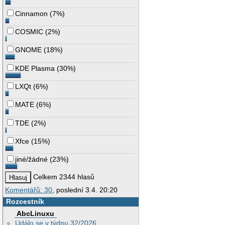
Cinnamon
(
7%
)
COSMIC
(
2%
)
GNOME
(
18%
)
KDE Plasma
(
30%
)
LXQt
(
6%
)
MATE
(
6%
)
TDE
(
2%
)
Xfce
(
15%
)
jiné/žádné
(
23%
)
Celkem 2344 hlasů
Komentářů: 30
, poslední 3.4. 20:20
Rozcestník
AbcLinuxu
Událo se v týdnu 32/2026