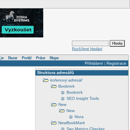
Rozšířené hledání
 je
Bazar
Portál
Práce
Mapa
Přihlášení
|
Registrace
Struktura adresářů
kořenový adresář
Bookmrk
Bookmrk
SEO Insight Tools
New
New
Nora
NewBookMark
Seo Metrics Checker