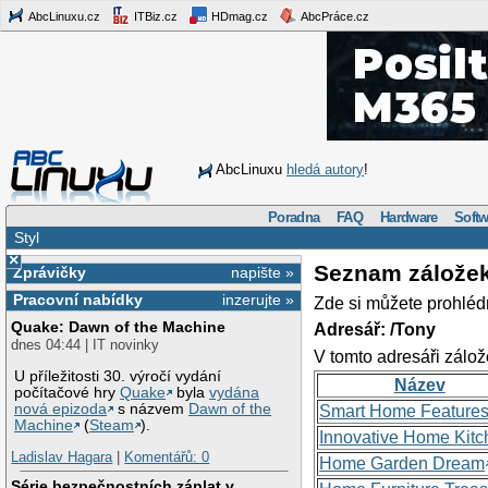
AbcLinuxu.cz
ITBiz.cz
HDmag.cz
AbcPráce.cz
AbcLinuxu
hledá autory
!
Poradna
FAQ
Hardware
Softw
Styl
×
Seznam zálože
Zprávičky
napište »
Pracovní nabídky
inzerujte »
Zde si můžete prohléd
Quake: Dawn of the Machine
Adresář: /Tony
dnes 04:44 | IT novinky
V tomto adresáři zálož
U příležitosti 30. výročí vydání
Název
počítačové hry
Quake
byla
vydána
nová epizoda
s názvem
Dawn of the
Smart Home Feature
Machine
(
Steam
).
Innovative Home Kitc
Ladislav Hagara
|
Komentářů: 0
Home Garden Dream
Série bezpečnostních záplat v