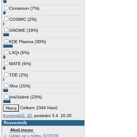
Cinnamon
(
7%
)
COSMIC
(
2%
)
GNOME
(
18%
)
KDE Plasma
(
30%
)
LXQt
(
6%
)
MATE
(
6%
)
TDE
(
2%
)
Xfce
(
15%
)
jiné/žádné
(
23%
)
Celkem 2344 hlasů
Komentářů: 30
, poslední 3.4. 20:20
Rozcestník
AbcLinuxu
Událo se v týdnu 32/2026