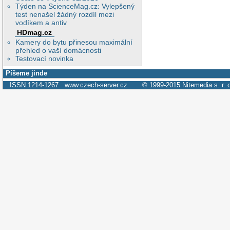
Týden na ScienceMag.cz: Vylepšený
test nenašel žádný rozdíl mezi
vodíkem a antiv
HDmag.cz
Kamery do bytu přinesou maximální
přehled o vaší domácnosti
Testovací novinka
Píšeme jinde
ISSN 1214-1267
www.czech-server.cz
© 1999-2015
Nitemedia s. r. 