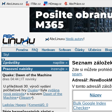
AbcLinuxu.cz
ITBiz.cz
HDmag.cz
AbcPráce.cz
AbcLinuxu
hledá autory
!
Poradna
FAQ
Hardware
Software
Články
Učebnice
Blog
Styl
×
Seznam zálože
Zprávičky
napište »
Pracovní nabídky
inzerujte »
Zde si můžete prohléd
spam
.
Quake: Dawn of the Machine
dnes 04:44 | IT novinky
Adresář: /NewBookM
V tomto adresáři zálož
U příležitosti 30. výročí vydání
počítačové hry
Quake
byla
vydána
nová epizoda
s názvem
Dawn of the
Název
Machine
(
Steam
).
Bulk Google Index
Ladislav Hagara
|
Komentářů: 0
Checker
Série bezpečnostních záplat v