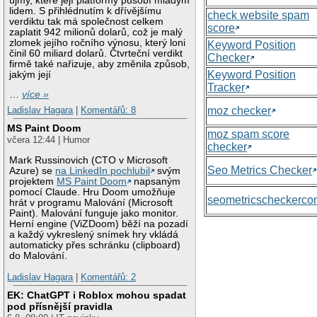
újmy, které její platformy působí mladým
lidem. S přihlédnutím k dřívějšímu
check website spam
verdiktu tak má společnost celkem
score
zaplatit 942 milionů dolarů, což je malý
zlomek jejího ročního výnosu, který loni
Keyword Position
činil 60 miliard dolarů. Čtvrteční verdikt
Checker
firmě také nařizuje, aby změnila způsob,
Keyword Position
jakým její
Tracker
…
více »
moz checker
Ladislav Hagara
|
Komentářů: 8
MS Paint Doom
moz spam score
včera 12:44 | Humor
checker
Mark Russinovich (CTO v Microsoft
Seo Metrics Checker
Azure) se
na LinkedIn pochlubil
svým
projektem
MS Paint Doom
napsaným
pomocí Claude. Hru Doom umožňuje
seometricscheckerc
hrát v programu Malování (Microsoft
Paint). Malování funguje jako monitor.
Herní engine (ViZDoom) běží na pozadí
a každý vykreslený snímek hry vkládá
automaticky přes schránku (clipboard)
do Malování.
Ladislav Hagara
|
Komentářů: 2
EK: ChatGPT i Roblox mohou spadat
pod přísnější pravidla