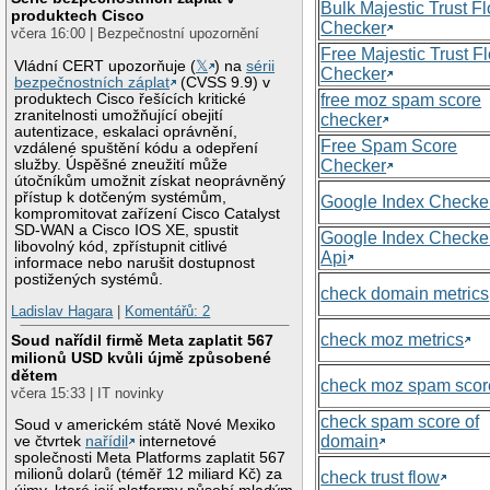
Bulk Majestic Trust F
produktech Cisco
Checker
včera 16:00 | Bezpečnostní upozornění
Free Majestic Trust F
Vládní CERT upozorňuje (
𝕏
) na
sérii
Checker
bezpečnostních záplat
(CVSS 9.9) v
produktech Cisco řešících kritické
free moz spam score
zranitelnosti umožňující obejití
checker
autentizace, eskalaci oprávnění,
Free Spam Score
vzdálené spuštění kódu a odepření
služby. Úspěšné zneužití může
Checker
útočníkům umožnit získat neoprávněný
přístup k dotčeným systémům,
Google Index Checke
kompromitovat zařízení Cisco Catalyst
SD-WAN a Cisco IOS XE, spustit
Google Index Checke
libovolný kód, zpřístupnit citlivé
Api
informace nebo narušit dostupnost
postižených systémů.
check domain metrics
Ladislav Hagara
|
Komentářů: 2
check moz metrics
Soud nařídil firmě Meta zaplatit 567
milionů USD kvůli újmě způsobené
dětem
check moz spam scor
včera 15:33 | IT novinky
check spam score of
Soud v americkém státě Nové Mexiko
domain
ve čtvrtek
nařídil
internetové
společnosti Meta Platforms zaplatit 567
milionů dolarů (téměř 12 miliard Kč) za
check trust flow