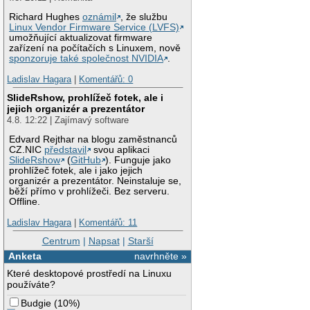
Richard Hughes
oznámil
, že službu
Linux Vendor Firmware Service (LVFS)
umožňující aktualizovat firmware
zařízení na počítačích s Linuxem, nově
sponzoruje také společnost NVIDIA
.
Ladislav Hagara
|
Komentářů: 0
SlideRshow, prohlížeč fotek, ale i
jejich organizér a prezentátor
4.8. 12:22 | Zajímavý software
Edvard Rejthar na blogu zaměstnanců
CZ.NIC
představil
svou aplikaci
SlideRshow
(
GitHub
). Funguje jako
prohlížeč fotek, ale i jako jejich
organizér a prezentátor. Neinstaluje se,
běží přímo v prohlížeči. Bez serveru.
Offline.
Ladislav Hagara
|
Komentářů: 11
Centrum
|
Napsat
|
Starší
Anketa
navrhněte »
Které desktopové prostředí na Linuxu
používáte?
Budgie
(
10%
)