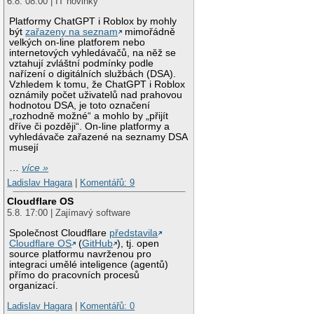
6.8. 08:00 | IT novinky
Platformy ChatGPT i Roblox by mohly
být
zařazeny na seznam
mimořádně
velkých on-line platforem nebo
internetových vyhledávačů, na něž se
vztahují zvláštní podmínky podle
nařízení o digitálních službách (DSA).
Vzhledem k tomu, že ChatGPT i Roblox
oznámily počet uživatelů nad prahovou
hodnotou DSA, je toto označení
„rozhodně možné“ a mohlo by „přijít
dříve či později“. On-line platformy a
vyhledávače zařazené na seznamy DSA
musejí
…
více »
Ladislav Hagara
|
Komentářů: 9
Cloudflare OS
5.8. 17:00 | Zajímavý software
Společnost Cloudflare
představila
Cloudflare OS
(
GitHub
), tj. open
source platformu navrženou pro
integraci umělé inteligence (agentů)
přímo do pracovních procesů
organizací.
Ladislav Hagara
|
Komentářů: 0