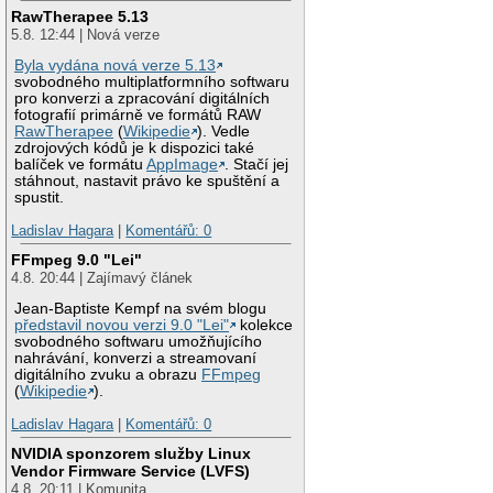
RawTherapee 5.13
5.8. 12:44 | Nová verze
Byla vydána nová verze 5.13
svobodného multiplatformního softwaru
pro konverzi a zpracování digitálních
fotografií primárně ve formátů RAW
RawTherapee
(
Wikipedie
). Vedle
zdrojových kódů je k dispozici také
balíček ve formátu
AppImage
. Stačí jej
stáhnout, nastavit právo ke spuštění a
spustit.
Ladislav Hagara
|
Komentářů: 0
FFmpeg 9.0 "Lei"
4.8. 20:44 | Zajímavý článek
Jean-Baptiste Kempf na svém blogu
představil novou verzi 9.0 "Lei"
kolekce
svobodného softwaru umožňujícího
nahrávání, konverzi a streamovaní
digitálního zvuku a obrazu
FFmpeg
(
Wikipedie
).
Ladislav Hagara
|
Komentářů: 0
NVIDIA sponzorem služby Linux
Vendor Firmware Service (LVFS)
4.8. 20:11 | Komunita