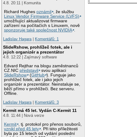
4.8. 20:11 | Komunita
Richard Hughes
oznámil
, že službu
Linux Vendor Firmware Service (LVFS)
umožňující aktualizovat firmware
zařízení na počítačích s Linuxem, nově
sponzoruje také společnost NVIDIA
.
Ladislav Hagara
|
Komentářů: 1
SlideRshow, prohlížeč fotek, ale i
jejich organizér a prezentátor
4.8. 12:22 | Zajímavý software
Edvard Rejthar na blogu zaměstnanců
CZ.NIC
představil
svou aplikaci
SlideRshow
(
GitHub
). Funguje jako
prohlížeč fotek, ale i jako jejich
organizér a prezentátor. Neinstaluje se,
běží přímo v prohlížeči. Bez serveru.
Offline.
Ladislav Hagara
|
Komentářů: 3
Kermit má 45 let. Vydán C-Kermit 11
4.8. 11:44 | Nová verze
Kermit
, tj. protokol pro přenos souborů,
vznikl před 45 lety
. Při této příležitosti
byla po 15 letech od vydání poslední