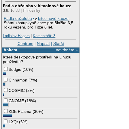
Padla obžaloba v bitcoinové kauze
3.8. 16:33 | IT novinky
Padla obžaloba
v
bitcoinové kauze
.
Státní zástupkyně chce pro Blažka 6,5
roku vězení, pro Titze 8 let.
Ladislav Hagara
|
Komentářů: 3
Centrum
|
Napsat
|
Starší
Anketa
navrhněte »
Které desktopové prostředí na Linuxu
používáte?
Budgie
(
10%
)
Cinnamon
(
7%
)
COSMIC
(
2%
)
GNOME
(
18%
)
KDE Plasma
(
30%
)
LXQt
(
6%
)