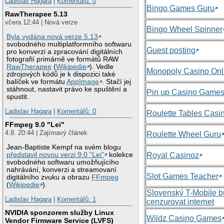
Ladislav Hagara
|
Komentářů: 0
Bingo Games Guru
RawTherapee 5.13
včera 12:44 | Nová verze
Bingo Wheel Spinner
Byla vydána nová verze 5.13
svobodného multiplatformního softwaru
Guest posting
pro konverzi a zpracování digitálních
fotografií primárně ve formátů RAW
RawTherapee
(
Wikipedie
). Vedle
Monopoly Casino Onl
zdrojových kódů je k dispozici také
balíček ve formátu
AppImage
. Stačí jej
stáhnout, nastavit právo ke spuštění a
Pin up Casino Game
spustit.
Ladislav Hagara
|
Komentářů: 0
Roulette Tables Casi
FFmpeg 9.0 "Lei"
4.8. 20:44 | Zajímavý článek
Roulette Wheel Guru
Jean-Baptiste Kempf na svém blogu
představil novou verzi 9.0 "Lei"
kolekce
Royal Casinoz
svobodného softwaru umožňujícího
nahrávání, konverzi a streamovaní
Slot Games Teacher
digitálního zvuku a obrazu
FFmpeg
(
Wikipedie
).
Slovenský T-Mobile 
Ladislav Hagara
|
Komentářů: 1
cenzurovat internet
NVIDIA sponzorem služby Linux
Wildz Casino Games
Vendor Firmware Service (LVFS)