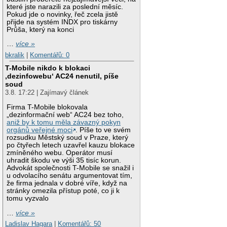
které jste narazili za poslední měsíc.
Pokud jde o novinky, řeč zcela jistě
přijde na systém INDX pro tiskárny
Průša, který na konci
…
více »
bkralik
|
Komentářů: 0
T-Mobile nikdo k blokaci
‚dezinfowebu‘ AC24 nenutil, píše
soud
3.8. 17:22 | Zajímavý článek
Firma T-Mobile blokovala
„dezinformační web“ AC24 bez toho,
aniž by k tomu měla závazný pokyn
orgánů veřejné moci
. Píše to ve svém
rozsudku Městský soud v Praze, který
po čtyřech letech uzavřel kauzu blokace
zmíněného webu. Operátor musí
uhradit škodu ve výši 35 tisíc korun.
Advokát společnosti T-Mobile se snažil i
u odvolacího senátu argumentovat tím,
že firma jednala v dobré víře, když na
stránky omezila přístup poté, co ji k
tomu vyzvalo
…
více »
Ladislav Hagara
|
Komentářů: 50