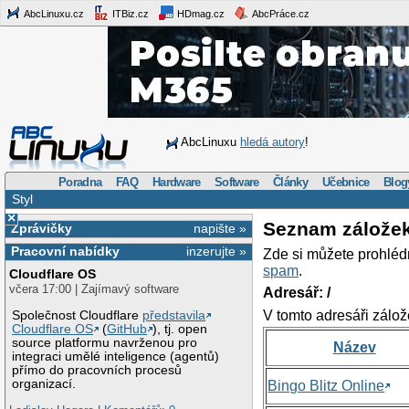
AbcLinuxu.cz
ITBiz.cz
HDmag.cz
AbcPráce.cz
AbcLinuxu
hledá autory
!
Poradna
FAQ
Hardware
Software
Články
Učebnice
Blog
Styl
×
Seznam zálože
Zprávičky
napište »
Pracovní nabídky
inzerujte »
Zde si můžete prohléd
spam
.
Cloudflare OS
včera 17:00 | Zajímavý software
Adresář: /
V tomto adresáři zálož
Společnost Cloudflare
představila
Cloudflare OS
(
GitHub
), tj. open
source platformu navrženou pro
Název
integraci umělé inteligence (agentů)
přímo do pracovních procesů
organizací.
Bingo Blitz Online