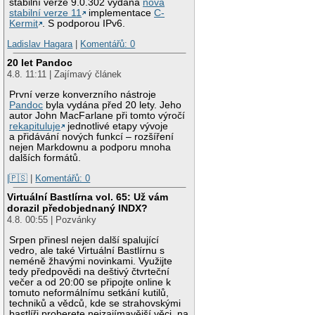
stabilní verze 9.0.302 vydána
nová
stabilní verze 11
implementace
C-
Kermit
. S podporou IPv6.
Ladislav Hagara
|
Komentářů: 0
20 let Pandoc
4.8. 11:11 | Zajímavý článek
První verze konverzního nástroje
Pandoc
byla vydána před 20 lety. Jeho
autor John MacFarlane při tomto výročí
rekapituluje
jednotlivé etapy vývoje
a přidávání nových funkcí – rozšíření
nejen Markdownu a podporu mnoha
dalších formátů.
|🇵🇸
|
Komentářů: 0
Virtuální Bastlírna vol. 65: Už vám
dorazil předobjednaný INDX?
4.8. 00:55 | Pozvánky
Srpen přinesl nejen další spalující
vedro, ale také Virtuální Bastlírnu s
neméně žhavými novinkami. Využijte
tedy předpovědi na deštivý čtvrteční
večer a od 20:00 se připojte online k
tomuto neformálnímu setkání kutilů,
techniků a vědců, kde se strahovskými
bastlíři proberete nejzajímavější věci, na