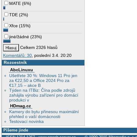
MATE
(
6%
)
TDE
(
2%
)
Xfce
(
15%
)
jiné/žádné
(
23%
)
Celkem 2326 hlasů
Komentářů: 30
, poslední 3.4. 20:20
Rozcestník
AbcLinuxu
Ušetřete 30 %: Windows 11 Pro jen
za €22,50 a Office 2024 Pro za
€17,15 – akce B
Týden na ITBiz: Čína podle zdrojů
zahájila výrobu zařízení pro domácí
produkci v
HDmag.cz
Kamery do bytu přinesou maximální
přehled o vaší domácnosti
Testovací novinka
Píšeme jinde