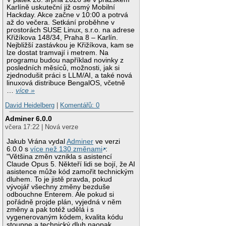
Karlíně uskuteční již osmý Mobilní
Hackday. Akce začne v 10:00 a potrvá
až do večera. Setkání proběhne v
prostorách SUSE Linux, s.r.o. na adrese
Křižíkova 148/34, Praha 8 – Karlín.
Nejbližší zastávkou je Křižíkova, kam se
lze dostat tramvají i metrem. Na
programu budou například novinky z
posledních měsíců, možnosti, jak si
zjednodušit práci s LLM/AI, a také nová
linuxová distribuce BengalOS, včetně
…
více »
David Heidelberg
|
Komentářů: 0
Adminer 6.0.0
včera 17:22 | Nová verze
Jakub Vrána vydal
Adminer
ve verzi
6.0.0 s
více než 130 změnami
:
"Většina změn vznikla s asistencí
Claude Opus 5. Někteří lidi se bojí, že AI
asistence může kód zamořit technickým
dluhem. To je jistě pravda, pokud
vývojář všechny změny bezduše
odbouchne Enterem. Ale pokud si
pořádně projde plán, vyjedná v něm
změny a pak totéž udělá i s
vygenerovaným kódem, kvalita kódu
stoupne a technický dluh naopak