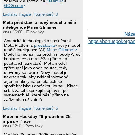
zdarma k dispozici na
Steamu
a
GOG.com
.
Ladislav Hagara
|
Komentářů: 0
Meta představila nový model umělé
inteligence Muse Glimmer
dnes 16:00 | IT novinky
Náz
Americká technologická společnost
https://bonuspokerga
Meta Platforms
představila
nový model
umělé inteligence (AI)
Muse Glimmer
.
Model je menší než přední modely AI od
konkurence a má běžet přímo na
počítačích uživatelů. Meta model
zpřístupní jako open source, tedy
otevřený software. Nový model je
navržen tak, aby zvládal takzvané
agentní úkoly na počítačích se
spotřebitelskou grafickou kartou. Klade
si tak za cíl uspokojit poptávku po
systémech AI, které běží přímo na
zařízeních uživatelů.
Ladislav Hagara
|
Komentářů: 5
Mobilní Hackday #8 proběhne 28.
srpna v Praze
dnes 12:11 | Pozvánky
V pátek 28. srpna 2026 se v pražském