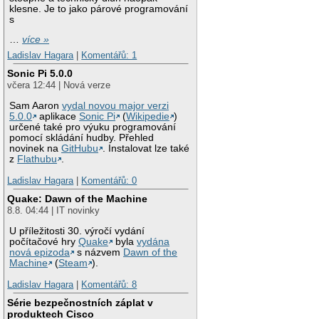
klesne. Je to jako párové programování
s
…
více »
Ladislav Hagara
|
Komentářů: 1
Sonic Pi 5.0.0
včera 12:44 | Nová verze
Sam Aaron
vydal novou major verzi
5.0.0
aplikace
Sonic Pi
(
Wikipedie
)
určené také pro výuku programování
pomocí skládání hudby. Přehled
novinek na
GitHubu
. Instalovat lze také
z
Flathubu
.
Ladislav Hagara
|
Komentářů: 0
Quake: Dawn of the Machine
8.8. 04:44 | IT novinky
U příležitosti 30. výročí vydání
počítačové hry
Quake
byla
vydána
nová epizoda
s názvem
Dawn of the
Machine
(
Steam
).
Ladislav Hagara
|
Komentářů: 8
Série bezpečnostních záplat v
produktech Cisco