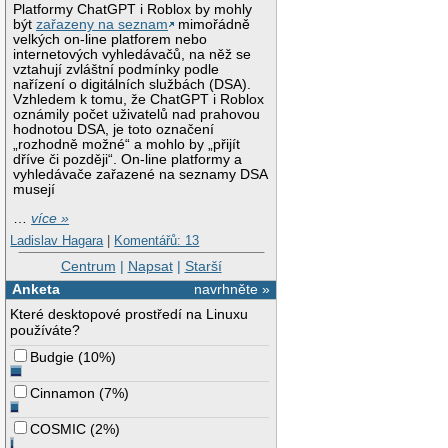
Platformy ChatGPT i Roblox by mohly
být
zařazeny na seznam
mimořádně
velkých on-line platforem nebo
internetových vyhledávačů, na něž se
vztahují zvláštní podmínky podle
nařízení o digitálních službách (DSA).
Vzhledem k tomu, že ChatGPT i Roblox
oznámily počet uživatelů nad prahovou
hodnotou DSA, je toto označení
„rozhodně možné“ a mohlo by „přijít
dříve či později“. On-line platformy a
vyhledávače zařazené na seznamy DSA
musejí
…
více »
Ladislav Hagara
|
Komentářů: 13
Centrum
|
Napsat
|
Starší
Anketa
navrhněte »
Které desktopové prostředí na Linuxu
používáte?
Budgie
(
10%
)
Cinnamon
(
7%
)
COSMIC
(
2%
)