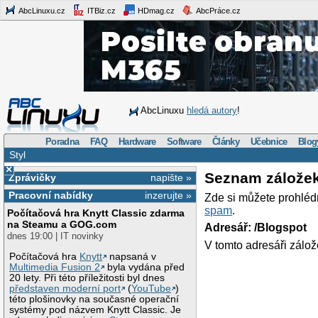
AbcLinuxu.cz
ITBiz.cz
HDmag.cz
AbcPráce.cz
AbcLinuxu
hledá autory
!
Poradna
FAQ
Hardware
Software
Články
Učebnice
Blog
Styl
×
Seznam zálože
Zprávičky
napište »
Pracovní nabídky
inzerujte »
Zde si můžete prohléd
spam
.
Počítačová hra Knytt Classic zdarma
na Steamu a GOG.com
Adresář: /Blogspot
dnes 19:00 | IT novinky
V tomto adresáři zálož
Počítačová hra
Knytt
napsaná v
Multimedia Fusion 2
byla vydána před
20 lety. Při této příležitosti byl dnes
představen moderní port
(
YouTube
)
této plošinovky na současné operační
systémy pod názvem Knytt Classic. Je