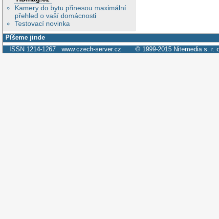
Kamery do bytu přinesou maximální
přehled o vaší domácnosti
Testovací novinka
Píšeme jinde
ISSN 1214-1267
www.czech-server.cz
© 1999-2015
Nitemedia s. r. 