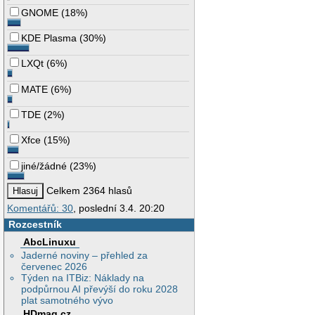
GNOME
(
18%
)
KDE Plasma
(
30%
)
LXQt
(
6%
)
MATE
(
6%
)
TDE
(
2%
)
Xfce
(
15%
)
jiné/žádné
(
23%
)
Celkem 2364 hlasů
Komentářů: 30
, poslední 3.4. 20:20
Rozcestník
AbcLinuxu
Jaderné noviny – přehled za
červenec 2026
Týden na ITBiz: Náklady na
podpůrnou AI převýší do roku 2028
plat samotného vývo
HDmag.cz