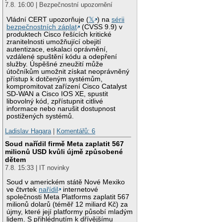
7.8. 16:00 | Bezpečnostní upozornění
Vládní CERT upozorňuje (
𝕏
) na
sérii
bezpečnostních záplat
(CVSS 9.9) v
produktech Cisco řešících kritické
zranitelnosti umožňující obejití
autentizace, eskalaci oprávnění,
vzdálené spuštění kódu a odepření
služby. Úspěšné zneužití může
útočníkům umožnit získat neoprávněný
přístup k dotčeným systémům,
kompromitovat zařízení Cisco Catalyst
SD-WAN a Cisco IOS XE, spustit
libovolný kód, zpřístupnit citlivé
informace nebo narušit dostupnost
postižených systémů.
Ladislav Hagara
|
Komentářů: 6
Soud nařídil firmě Meta zaplatit 567
milionů USD kvůli újmě způsobené
dětem
7.8. 15:33 | IT novinky
Soud v americkém státě Nové Mexiko
ve čtvrtek
nařídil
internetové
společnosti Meta Platforms zaplatit 567
milionů dolarů (téměř 12 miliard Kč) za
újmy, které její platformy působí mladým
lidem. S přihlédnutím k dřívějšímu