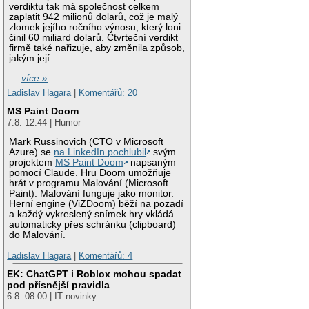
verdiktu tak má společnost celkem
zaplatit 942 milionů dolarů, což je malý
zlomek jejího ročního výnosu, který loni
činil 60 miliard dolarů. Čtvrteční verdikt
firmě také nařizuje, aby změnila způsob,
jakým její
…
více »
Ladislav Hagara
|
Komentářů: 20
MS Paint Doom
7.8. 12:44 | Humor
Mark Russinovich (CTO v Microsoft
Azure) se
na LinkedIn pochlubil
svým
projektem
MS Paint Doom
napsaným
pomocí Claude. Hru Doom umožňuje
hrát v programu Malování (Microsoft
Paint). Malování funguje jako monitor.
Herní engine (ViZDoom) běží na pozadí
a každý vykreslený snímek hry vkládá
automaticky přes schránku (clipboard)
do Malování.
Ladislav Hagara
|
Komentářů: 4
EK: ChatGPT i Roblox mohou spadat
pod přísnější pravidla
6.8. 08:00 | IT novinky