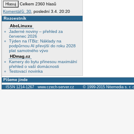
Celkem 2360 hlasů
Komentářů: 30
, poslední 3.4. 20:20
Rozcestník
AbcLinuxu
Jaderné noviny – přehled za
červenec 2026
Týden na ITBiz: Náklady na
podpůrnou AI převýší do roku 2028
plat samotného vývo
HDmag.cz
Kamery do bytu přinesou maximální
přehled o vaší domácnosti
Testovací novinka
Píšeme jinde
ISSN 1214-1267
www.czech-server.cz
© 1999-2015
Nitemedia s. r. 