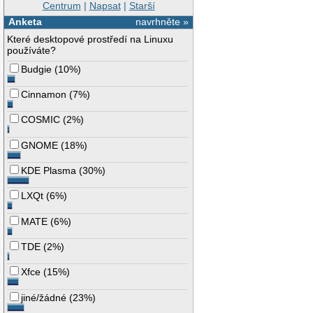
Centrum
|
Napsat
|
Starší
Anketa
navrhněte »
Které desktopové prostředí na Linuxu
používáte?
Budgie
(
10%
)
Cinnamon
(
7%
)
COSMIC
(
2%
)
GNOME
(
18%
)
KDE Plasma
(
30%
)
LXQt
(
6%
)
MATE
(
6%
)
TDE
(
2%
)
Xfce
(
15%
)
jiné/žádné
(
23%
)