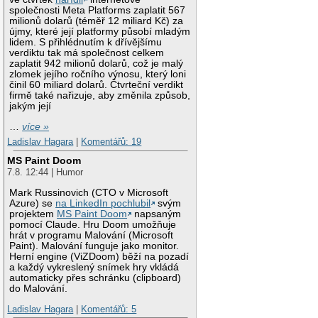
společnosti Meta Platforms zaplatit 567
milionů dolarů (téměř 12 miliard Kč) za
újmy, které její platformy působí mladým
lidem. S přihlédnutím k dřívějšímu
verdiktu tak má společnost celkem
zaplatit 942 milionů dolarů, což je malý
zlomek jejího ročního výnosu, který loni
činil 60 miliard dolarů. Čtvrteční verdikt
firmě také nařizuje, aby změnila způsob,
jakým její
…
více »
Ladislav Hagara
|
Komentářů: 19
MS Paint Doom
7.8. 12:44 | Humor
Mark Russinovich (CTO v Microsoft
Azure) se
na LinkedIn pochlubil
svým
projektem
MS Paint Doom
napsaným
pomocí Claude. Hru Doom umožňuje
hrát v programu Malování (Microsoft
Paint). Malování funguje jako monitor.
Herní engine (ViZDoom) běží na pozadí
a každý vykreslený snímek hry vkládá
automaticky přes schránku (clipboard)
do Malování.
Ladislav Hagara
|
Komentářů: 5