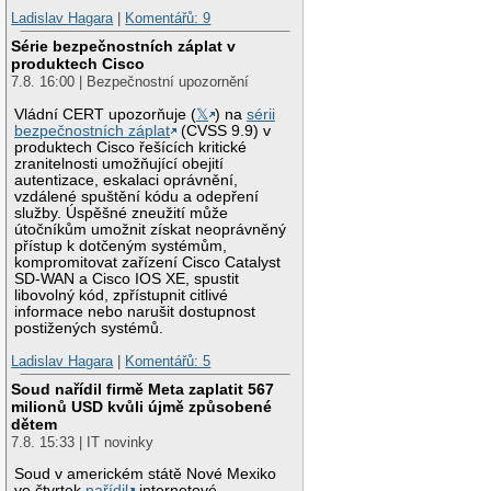
Ladislav Hagara
|
Komentářů: 9
Série bezpečnostních záplat v
produktech Cisco
7.8. 16:00 | Bezpečnostní upozornění
Vládní CERT upozorňuje (
𝕏
) na
sérii
bezpečnostních záplat
(CVSS 9.9) v
produktech Cisco řešících kritické
zranitelnosti umožňující obejití
autentizace, eskalaci oprávnění,
vzdálené spuštění kódu a odepření
služby. Úspěšné zneužití může
útočníkům umožnit získat neoprávněný
přístup k dotčeným systémům,
kompromitovat zařízení Cisco Catalyst
SD-WAN a Cisco IOS XE, spustit
libovolný kód, zpřístupnit citlivé
informace nebo narušit dostupnost
postižených systémů.
Ladislav Hagara
|
Komentářů: 5
Soud nařídil firmě Meta zaplatit 567
milionů USD kvůli újmě způsobené
dětem
7.8. 15:33 | IT novinky
Soud v americkém státě Nové Mexiko
ve čtvrtek
nařídil
internetové