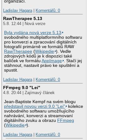
organizací.
Ladislav Hagara
|
Komentářů: 0
RawTherapee 5.13
5.8. 12:44 | Nová verze
Byla vydána nová verze 5.13
svobodného multiplatformního softwaru
pro konverzi a zpracování digitálních
fotografií primárně ve formátů RAW
RawTherapee
(
Wikipedie
). Vedle
zdrojových kódů je k dispozici také
balíček ve formátu
AppImage
. Stačí jej
stáhnout, nastavit právo ke spuštění a
spustit.
Ladislav Hagara
|
Komentářů: 0
FFmpeg 9.0 "Lei"
4.8. 20:44 | Zajímavý článek
Jean-Baptiste Kempf na svém blogu
představil novou verzi 9.0 "Lei"
kolekce
svobodného softwaru umožňujícího
nahrávání, konverzi a streamovaní
digitálního zvuku a obrazu
FFmpeg
(
Wikipedie
).
Ladislav Hagara
|
Komentářů: 0