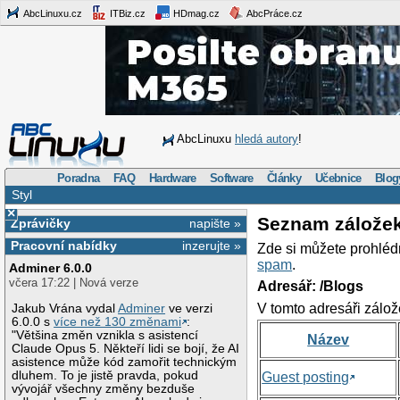
AbcLinuxu.cz
ITBiz.cz
HDmag.cz
AbcPráce.cz
AbcLinuxu
hledá autory
!
Poradna
FAQ
Hardware
Software
Články
Učebnice
Blog
Styl
×
Seznam zálože
Zprávičky
napište »
Pracovní nabídky
inzerujte »
Zde si můžete prohléd
spam
.
Adminer 6.0.0
včera 17:22 | Nová verze
Adresář: /Blogs
V tomto adresáři zálož
Jakub Vrána vydal
Adminer
ve verzi
6.0.0 s
více než 130 změnami
:
"Většina změn vznikla s asistencí
Název
Claude Opus 5. Někteří lidi se bojí, že AI
asistence může kód zamořit technickým
dluhem. To je jistě pravda, pokud
Guest posting
vývojář všechny změny bezduše