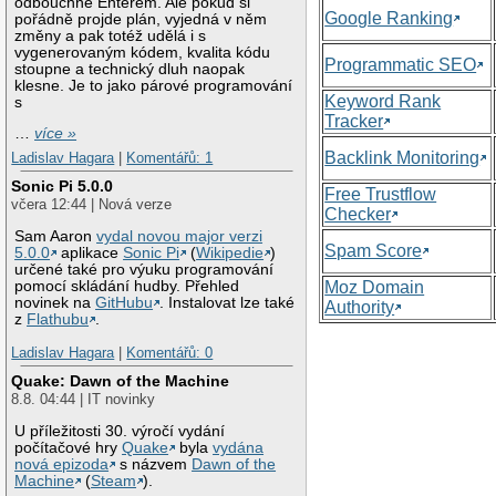
odbouchne Enterem. Ale pokud si
Google Ranking
pořádně projde plán, vyjedná v něm
změny a pak totéž udělá i s
vygenerovaným kódem, kvalita kódu
Programmatic SEO
stoupne a technický dluh naopak
klesne. Je to jako párové programování
Keyword Rank
s
Tracker
…
více »
Backlink Monitoring
Ladislav Hagara
|
Komentářů: 1
Sonic Pi 5.0.0
Free Trustflow
včera 12:44 | Nová verze
Checker
Sam Aaron
vydal novou major verzi
Spam Score
5.0.0
aplikace
Sonic Pi
(
Wikipedie
)
určené také pro výuku programování
Moz Domain
pomocí skládání hudby. Přehled
novinek na
GitHubu
. Instalovat lze také
Authority
z
Flathubu
.
Ladislav Hagara
|
Komentářů: 0
Quake: Dawn of the Machine
8.8. 04:44 | IT novinky
U příležitosti 30. výročí vydání
počítačové hry
Quake
byla
vydána
nová epizoda
s názvem
Dawn of the
Machine
(
Steam
).