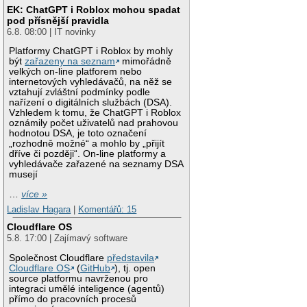
EK: ChatGPT i Roblox mohou spadat
pod přísnější pravidla
6.8. 08:00 | IT novinky
Platformy ChatGPT i Roblox by mohly
být
zařazeny na seznam
mimořádně
velkých on-line platforem nebo
internetových vyhledávačů, na něž se
vztahují zvláštní podmínky podle
nařízení o digitálních službách (DSA).
Vzhledem k tomu, že ChatGPT i Roblox
oznámily počet uživatelů nad prahovou
hodnotou DSA, je toto označení
„rozhodně možné“ a mohlo by „přijít
dříve či později“. On-line platformy a
vyhledávače zařazené na seznamy DSA
musejí
…
více »
Ladislav Hagara
|
Komentářů: 15
Cloudflare OS
5.8. 17:00 | Zajímavý software
Společnost Cloudflare
představila
Cloudflare OS
(
GitHub
), tj. open
source platformu navrženou pro
integraci umělé inteligence (agentů)
přímo do pracovních procesů