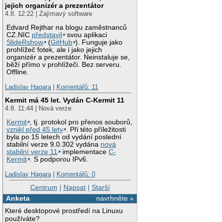
jejich organizér a prezentátor
4.8. 12:22 | Zajímavý software
Edvard Rejthar na blogu zaměstnanců
CZ.NIC
představil
svou aplikaci
SlideRshow
(
GitHub
). Funguje jako
prohlížeč fotek, ale i jako jejich
organizér a prezentátor. Neinstaluje se,
běží přímo v prohlížeči. Bez serveru.
Offline.
Ladislav Hagara
|
Komentářů: 11
Kermit má 45 let. Vydán C-Kermit 11
4.8. 11:44 | Nová verze
Kermit
, tj. protokol pro přenos souborů,
vznikl před 45 lety
. Při této příležitosti
byla po 15 letech od vydání poslední
stabilní verze 9.0.302 vydána
nová
stabilní verze 11
implementace
C-
Kermit
. S podporou IPv6.
Ladislav Hagara
|
Komentářů: 0
Centrum
|
Napsat
|
Starší
Anketa
navrhněte »
Které desktopové prostředí na Linuxu
používáte?