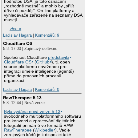
hodnotou DSA, je toto označení
„rozhodně možné“ a mohlo by „přijít
dříve či později“. On-line platformy a
vyhledávače zařazené na seznamy DSA
musejí
…
více »
Ladislav Hagara
|
Komentářů: 9
Cloudflare OS
5.8. 17:00 | Zajímavý software
Společnost Cloudflare
představila
Cloudflare OS
(
GitHub
), tj. open
source platformu navrženou pro
integraci umělé inteligence (agentů)
přímo do pracovních procesů
organizací.
Ladislav Hagara
|
Komentářů: 0
RawTherapee 5.13
5.8. 12:44 | Nová verze
Byla vydána nová verze 5.13
svobodného multiplatformního softwaru
pro konverzi a zpracování digitálních
fotografií primárně ve formátů RAW
RawTherapee
(
Wikipedie
). Vedle
zdrojových kódů je k dispozici také