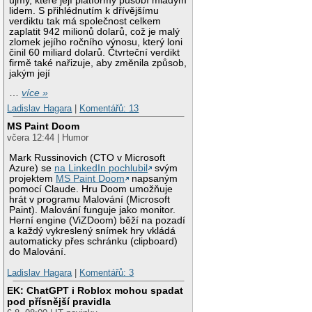
újmy, které její platformy působí mladým
lidem. S přihlédnutím k dřívějšímu
verdiktu tak má společnost celkem
zaplatit 942 milionů dolarů, což je malý
zlomek jejího ročního výnosu, který loni
činil 60 miliard dolarů. Čtvrteční verdikt
firmě také nařizuje, aby změnila způsob,
jakým její
…
více »
Ladislav Hagara
|
Komentářů: 13
MS Paint Doom
včera 12:44 | Humor
Mark Russinovich (CTO v Microsoft
Azure) se
na LinkedIn pochlubil
svým
projektem
MS Paint Doom
napsaným
pomocí Claude. Hru Doom umožňuje
hrát v programu Malování (Microsoft
Paint). Malování funguje jako monitor.
Herní engine (ViZDoom) běží na pozadí
a každý vykreslený snímek hry vkládá
automaticky přes schránku (clipboard)
do Malování.
Ladislav Hagara
|
Komentářů: 3
EK: ChatGPT i Roblox mohou spadat
pod přísnější pravidla