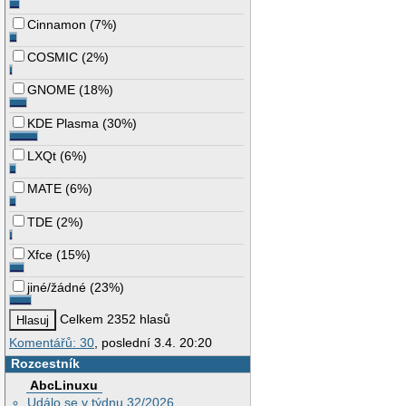
Cinnamon
(
7%
)
COSMIC
(
2%
)
GNOME
(
18%
)
KDE Plasma
(
30%
)
LXQt
(
6%
)
MATE
(
6%
)
TDE
(
2%
)
Xfce
(
15%
)
jiné/žádné
(
23%
)
Celkem 2352 hlasů
Komentářů: 30
, poslední 3.4. 20:20
Rozcestník
AbcLinuxu
Událo se v týdnu 32/2026