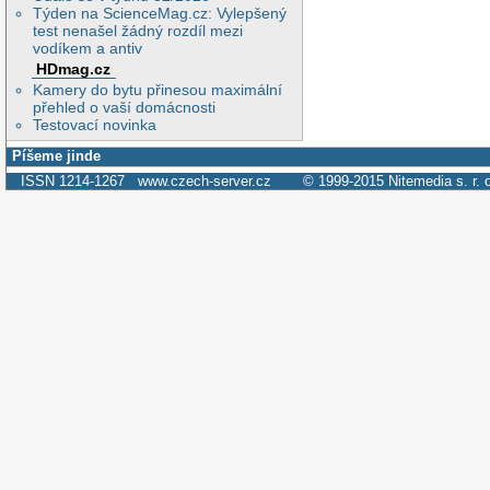
Týden na ScienceMag.cz: Vylepšený
test nenašel žádný rozdíl mezi
vodíkem a antiv
HDmag.cz
Kamery do bytu přinesou maximální
přehled o vaší domácnosti
Testovací novinka
Píšeme jinde
ISSN 1214-1267
www.czech-server.cz
© 1999-2015
Nitemedia s. r. 