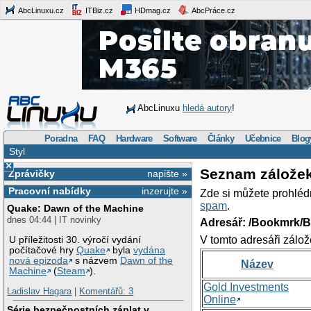
AbcLinuxu.cz
ITBiz.cz
HDmag.cz
AbcPráce.cz
AbcLinuxu
hledá autory
!
Poradna
FAQ
Hardware
Software
Články
Učebnice
Blog
Styl
×
Seznam zálože
Zprávičky
napište »
Pracovní nabídky
inzerujte »
Zde si můžete prohléd
spam
.
Quake: Dawn of the Machine
dnes 04:44 | IT novinky
Adresář: /Bookmrk/
V tomto adresáři zálož
U příležitosti 30. výročí vydání
počítačové hry
Quake
byla
vydána
nová epizoda
s názvem
Dawn of the
Název
Machine
(
Steam
).
Gold Investments
Ladislav Hagara
|
Komentářů: 3
Online
Série bezpečnostních záplat v