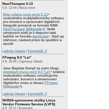
RawTherapee 5.13
5.8. 12:44 | Nová verze
Byla vydána nová verze 5.13
svobodného multiplatformního softwaru
pro konverzi a zpracování digitálních
fotografií primárně ve formátů RAW
RawTherapee
(
Wikipedie
). Vedle
zdrojových kódů je k dispozici také
balíček ve formátu
AppImage
. Stačí jej
stáhnout, nastavit právo ke spuštění a
spustit.
Ladislav Hagara
|
Komentářů: 0
FFmpeg 9.0 "Lei"
4.8. 20:44 | Zajímavý článek
Jean-Baptiste Kempf na svém blogu
představil novou verzi 9.0 "Lei"
kolekce
svobodného softwaru umožňujícího
nahrávání, konverzi a streamovaní
digitálního zvuku a obrazu
FFmpeg
(
Wikipedie
).
Ladislav Hagara
|
Komentářů: 0
NVIDIA sponzorem služby Linux
Vendor Firmware Service (LVFS)
4.8. 20:11 | Komunita