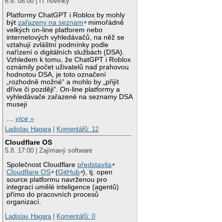
6.8. 08:00 | IT novinky
Platformy ChatGPT i Roblox by mohly
být
zařazeny na seznam
mimořádně
velkých on-line platforem nebo
internetových vyhledávačů, na něž se
vztahují zvláštní podmínky podle
nařízení o digitálních službách (DSA).
Vzhledem k tomu, že ChatGPT i Roblox
oznámily počet uživatelů nad prahovou
hodnotou DSA, je toto označení
„rozhodně možné“ a mohlo by „přijít
dříve či později“. On-line platformy a
vyhledávače zařazené na seznamy DSA
musejí
…
více »
Ladislav Hagara
|
Komentářů: 12
Cloudflare OS
5.8. 17:00 | Zajímavý software
Společnost Cloudflare
představila
Cloudflare OS
(
GitHub
), tj. open
source platformu navrženou pro
integraci umělé inteligence (agentů)
přímo do pracovních procesů
organizací.
Ladislav Hagara
|
Komentářů: 0