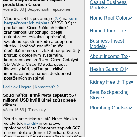
Casual Business
produktech Cisco
Models
včera 16:00 | Bezpečnostní upozornění
Home Roof Colors
Vládní CERT upozorňuje (
𝕏
) na
sérii
bezpečnostních záplat
(CVSS 9.9) v
produktech Cisco řešících kritické
Home Floor Tile
zranitelnosti umožňující obejití
autentizace, eskalaci oprávnění,
Business Invest
vzdálené spuštění kódu a odepření
služby. Úspěšné zneužití může
Models
útočníkům umožnit získat neoprávněný
přístup k dotčeným systémům,
About Income Tax
kompromitovat zařízení Cisco Catalyst
SD-WAN a Cisco IOS XE, spustit
libovolný kód, zpřístupnit citlivé
Health Guard Oil
informace nebo narušit dostupnost
postižených systémů.
Kidney Health Tips
Ladislav Hagara
|
Komentářů: 2
Best Backpacking
Soud nařídil firmě Meta zaplatit 567
Stove
milionů USD kvůli újmě způsobené
dětem
Plumbing Chelsea
včera 15:33 | IT novinky
Soud v americkém státě Nové Mexiko
ve čtvrtek
nařídil
internetové
společnosti Meta Platforms zaplatit 567
milionů dolarů (téměř 12 miliard Kč) za