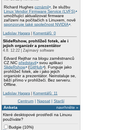
Richard Hughes
oznámil
, že službu
Linux Vendor Firmware Service (LVFS)
umožňující aktualizovat firmware
zařízení na počítačích s Linuxem, nově
sponzoruje také společnost NVIDIA
.
Ladislav Hagara
|
Komentářů: 0
SlideRshow, prohlížeč fotek, ale i
jejich organizér a prezentátor
4.8. 12:22 | Zajímavý software
Edvard Rejthar na blogu zaměstnanců
CZ.NIC
představil
svou aplikaci
SlideRshow
(
GitHub
). Funguje jako
prohlížeč fotek, ale i jako jejich
organizér a prezentátor. Neinstaluje se,
běží přímo v prohlížeči. Bez serveru.
Offline.
Ladislav Hagara
|
Komentářů: 11
Centrum
|
Napsat
|
Starší
Anketa
navrhněte »
Které desktopové prostředí na Linuxu
používáte?
Budgie
(
10%
)