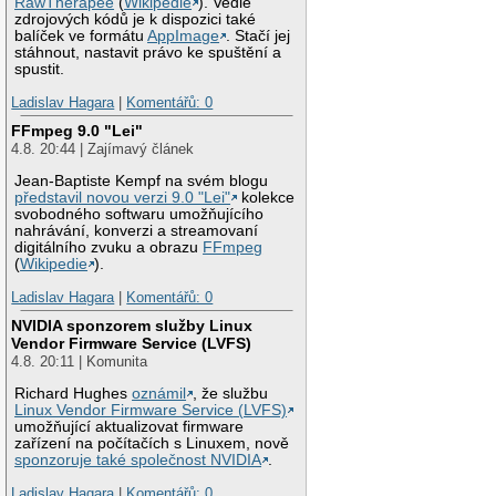
RawTherapee
(
Wikipedie
). Vedle
zdrojových kódů je k dispozici také
balíček ve formátu
AppImage
. Stačí jej
stáhnout, nastavit právo ke spuštění a
spustit.
Ladislav Hagara
|
Komentářů: 0
FFmpeg 9.0 "Lei"
4.8. 20:44 | Zajímavý článek
Jean-Baptiste Kempf na svém blogu
představil novou verzi 9.0 "Lei"
kolekce
svobodného softwaru umožňujícího
nahrávání, konverzi a streamovaní
digitálního zvuku a obrazu
FFmpeg
(
Wikipedie
).
Ladislav Hagara
|
Komentářů: 0
NVIDIA sponzorem služby Linux
Vendor Firmware Service (LVFS)
4.8. 20:11 | Komunita
Richard Hughes
oznámil
, že službu
Linux Vendor Firmware Service (LVFS)
umožňující aktualizovat firmware
zařízení na počítačích s Linuxem, nově
sponzoruje také společnost NVIDIA
.
Ladislav Hagara
|
Komentářů: 0