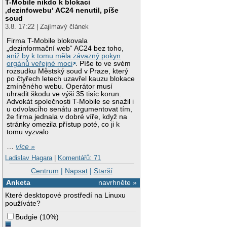
T-Mobile nikdo k blokaci
‚dezinfowebu‘ AC24 nenutil, píše
soud
3.8. 17:22 | Zajímavý článek
Firma T-Mobile blokovala
„dezinformační web“ AC24 bez toho,
aniž by k tomu měla závazný pokyn
orgánů veřejné moci
. Píše to ve svém
rozsudku Městský soud v Praze, který
po čtyřech letech uzavřel kauzu blokace
zmíněného webu. Operátor musí
uhradit škodu ve výši 35 tisíc korun.
Advokát společnosti T-Mobile se snažil i
u odvolacího senátu argumentovat tím,
že firma jednala v dobré víře, když na
stránky omezila přístup poté, co ji k
tomu vyzvalo
…
více »
Ladislav Hagara
|
Komentářů: 71
Centrum
|
Napsat
|
Starší
Anketa
navrhněte »
Které desktopové prostředí na Linuxu
používáte?
Budgie
(
10%
)