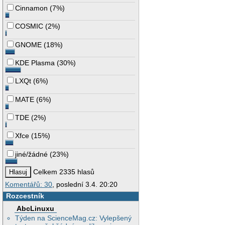
Cinnamon
(
7%
)
COSMIC
(
2%
)
GNOME
(
18%
)
KDE Plasma
(
30%
)
LXQt
(
6%
)
MATE
(
6%
)
TDE
(
2%
)
Xfce
(
15%
)
jiné/žádné
(
23%
)
Celkem 2335 hlasů
Komentářů: 30
, poslední 3.4. 20:20
Rozcestník
AbcLinuxu
Týden na ScienceMag.cz: Vylepšený