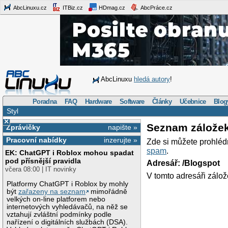
AbcLinuxu.cz
ITBiz.cz
HDmag.cz
AbcPráce.cz
AbcLinuxu
hledá autory
!
Poradna
FAQ
Hardware
Software
Články
Učebnice
Blog
Styl
×
Seznam zálože
Zprávičky
napište »
Pracovní nabídky
inzerujte »
Zde si můžete prohléd
spam
.
EK: ChatGPT i Roblox mohou spadat
pod přísnější pravidla
Adresář: /Blogspot
včera 08:00 | IT novinky
V tomto adresáři zálož
Platformy ChatGPT i Roblox by mohly
být
zařazeny na seznam
mimořádně
velkých on-line platforem nebo
internetových vyhledávačů, na něž se
vztahují zvláštní podmínky podle
nařízení o digitálních službách (DSA).