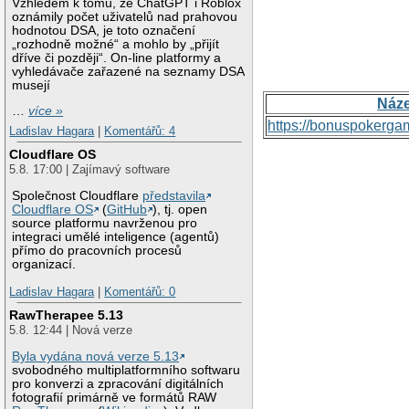
Vzhledem k tomu, že ChatGPT i Roblox
oznámily počet uživatelů nad prahovou
hodnotou DSA, je toto označení
„rozhodně možné“ a mohlo by „přijít
dříve či později“. On-line platformy a
vyhledávače zařazené na seznamy DSA
musejí
Náz
…
více »
https://bonuspokerga
Ladislav Hagara
|
Komentářů: 4
Cloudflare OS
5.8. 17:00 | Zajímavý software
Společnost Cloudflare
představila
Cloudflare OS
(
GitHub
), tj. open
source platformu navrženou pro
integraci umělé inteligence (agentů)
přímo do pracovních procesů
organizací.
Ladislav Hagara
|
Komentářů: 0
RawTherapee 5.13
5.8. 12:44 | Nová verze
Byla vydána nová verze 5.13
svobodného multiplatformního softwaru
pro konverzi a zpracování digitálních
fotografií primárně ve formátů RAW