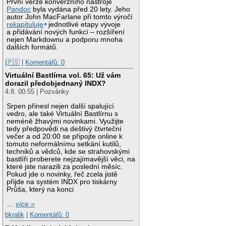
První verze konverzního nástroje
Pandoc
byla vydána před 20 lety. Jeho
autor John MacFarlane při tomto výročí
rekapituluje
jednotlivé etapy vývoje
a přidávání nových funkcí – rozšíření
nejen Markdownu a podporu mnoha
dalších formátů.
|🇵🇸
|
Komentářů: 0
Virtuální Bastlírna vol. 65: Už vám
dorazil předobjednaný INDX?
4.8. 00:55 | Pozvánky
Srpen přinesl nejen další spalující
vedro, ale také Virtuální Bastlírnu s
neméně žhavými novinkami. Využijte
tedy předpovědi na deštivý čtvrteční
večer a od 20:00 se připojte online k
tomuto neformálnímu setkání kutilů,
techniků a vědců, kde se strahovskými
bastlíři proberete nejzajímavější věci, na
které jste narazili za poslední měsíc.
Pokud jde o novinky, řeč zcela jistě
přijde na systém INDX pro tiskárny
Průša, který na konci
…
více »
bkralik
|
Komentářů: 0