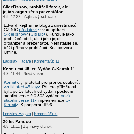
SlideRshow, prohlížeč fotek, ale i
jejich organizér a prezentátor
4.8. 12:22 | Zajímavý software
Edvard Rejthar na blogu zaměstnanců
CZ.NIC
představil
svou aplikaci
SlideRshow
(
GitHub
). Funguje jako
prohlížeč fotek, ale i jako jejich
organizér a prezentátor. Neinstaluje se,
běží přímo v prohlížeči. Bez serveru.
Offline.
Ladislav Hagara
|
Komentářů: 11
Kermit má 45 let. Vydán C-Kermit 11
4.8. 11:44 | Nová verze
Kermit
, tj. protokol pro přenos souborů,
vznikl před 45 lety
. Při této příležitosti
byla po 15 letech od vydání poslední
stabilní verze 9.0.302 vydána
nová
stabilní verze 11
implementace
C-
Kermit
. S podporou IPv6.
Ladislav Hagara
|
Komentářů: 0
20 let Pandoc
4.8. 11:11 | Zajímavý článek