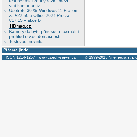
test nenašel žádný rozdíl mezi
vodíkem a antiv
Ušetřete 30 %: Windows 11 Pro jen
za €22,50 a Office 2024 Pro za
€17,15 – akce B
HDmag.cz
Kamery do bytu přinesou maximální
přehled o vaší domácnosti
Testovací novinka
Píšeme jinde
ISSN 1214-1267
www.czech-server.cz
© 1999-2015
Nitemedia s. r. 