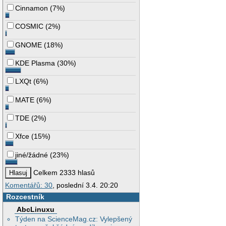
Cinnamon
(
7%
)
COSMIC
(
2%
)
GNOME
(
18%
)
KDE Plasma
(
30%
)
LXQt
(
6%
)
MATE
(
6%
)
TDE
(
2%
)
Xfce
(
15%
)
jiné/žádné
(
23%
)
Celkem 2333 hlasů
Komentářů: 30
, poslední 3.4. 20:20
Rozcestník
AbcLinuxu
Týden na ScienceMag.cz: Vylepšený