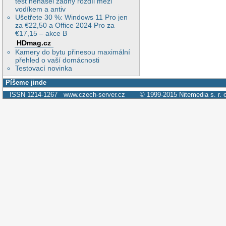
test nenašel žádný rozdíl mezi
vodíkem a antiv
Ušetřete 30 %: Windows 11 Pro jen
za €22,50 a Office 2024 Pro za
€17,15 – akce B
HDmag.cz
Kamery do bytu přinesou maximální
přehled o vaší domácnosti
Testovací novinka
Píšeme jinde
ISSN 1214-1267
www.czech-server.cz
© 1999-2015
Nitemedia s. r. 