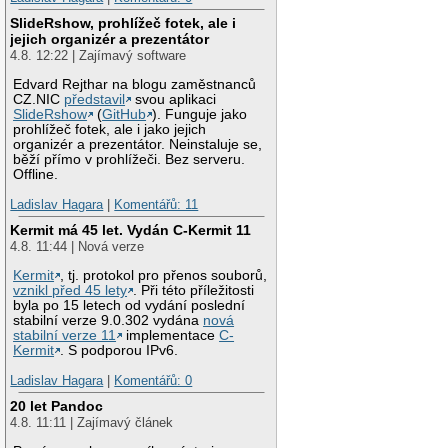
SlideRshow, prohlížeč fotek, ale i
jejich organizér a prezentátor
4.8. 12:22 | Zajímavý software
Edvard Rejthar na blogu zaměstnanců
CZ.NIC
představil
svou aplikaci
SlideRshow
(
GitHub
). Funguje jako
prohlížeč fotek, ale i jako jejich
organizér a prezentátor. Neinstaluje se,
běží přímo v prohlížeči. Bez serveru.
Offline.
Ladislav Hagara
|
Komentářů: 11
Kermit má 45 let. Vydán C-Kermit 11
4.8. 11:44 | Nová verze
Kermit
, tj. protokol pro přenos souborů,
vznikl před 45 lety
. Při této příležitosti
byla po 15 letech od vydání poslední
stabilní verze 9.0.302 vydána
nová
stabilní verze 11
implementace
C-
Kermit
. S podporou IPv6.
Ladislav Hagara
|
Komentářů: 0
20 let Pandoc
4.8. 11:11 | Zajímavý článek