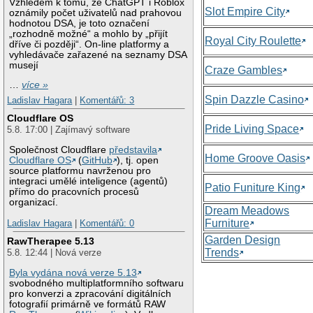
Vzhledem k tomu, že ChatGPT i Roblox
Slot Empire City
oznámily počet uživatelů nad prahovou
hodnotou DSA, je toto označení
„rozhodně možné“ a mohlo by „přijít
Royal City Roulette
dříve či později“. On-line platformy a
vyhledávače zařazené na seznamy DSA
musejí
Craze Gambles
…
více »
Spin Dazzle Casino
Ladislav Hagara
|
Komentářů: 3
Cloudflare OS
Pride Living Space
5.8. 17:00 | Zajímavý software
Společnost Cloudflare
představila
Home Groove Oasis
Cloudflare OS
(
GitHub
), tj. open
source platformu navrženou pro
integraci umělé inteligence (agentů)
Patio Funiture King
přímo do pracovních procesů
organizací.
Dream Meadows
Furniture
Ladislav Hagara
|
Komentářů: 0
Garden Design
RawTherapee 5.13
Trends
5.8. 12:44 | Nová verze
Byla vydána nová verze 5.13
svobodného multiplatformního softwaru
pro konverzi a zpracování digitálních
fotografií primárně ve formátů RAW