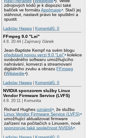
RawTherapee
(
Wikipedie
). Vedle
zdrojových kódů je k dispozici také
balíček ve formátu
AppImage
. Stačí jej
stáhnout, nastavit právo ke spuštění a
spustit.
Ladislav Hagara
|
Komentářů: 0
FFmpeg 9.0 "Lei"
4.8. 20:44 | Zajímavý článek
Jean-Baptiste Kempf na svém blogu
představil novou verzi 9.0 "Lei"
kolekce
svobodného softwaru umožňujícího
nahrávání, konverzi a streamovaní
digitálního zvuku a obrazu
FFmpeg
(
Wikipedie
).
Ladislav Hagara
|
Komentářů: 0
NVIDIA sponzorem služby Linux
Vendor Firmware Service (LVFS)
4.8. 20:11 | Komunita
Richard Hughes
oznámil
, že službu
Linux Vendor Firmware Service (LVFS)
umožňující aktualizovat firmware
zařízení na počítačích s Linuxem, nově
sponzoruje také společnost NVIDIA
.
Ladislav Hagara
|
Komentářů: 0