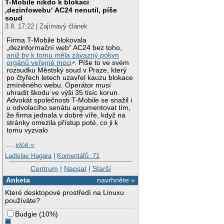
T-Mobile nikdo k blokaci
‚dezinfowebu‘ AC24 nenutil, píše
soud
3.8. 17:22 | Zajímavý článek
Firma T-Mobile blokovala
„dezinformační web“ AC24 bez toho,
aniž by k tomu měla závazný pokyn
orgánů veřejné moci
. Píše to ve svém
rozsudku Městský soud v Praze, který
po čtyřech letech uzavřel kauzu blokace
zmíněného webu. Operátor musí
uhradit škodu ve výši 35 tisíc korun.
Advokát společnosti T-Mobile se snažil i
u odvolacího senátu argumentovat tím,
že firma jednala v dobré víře, když na
stránky omezila přístup poté, co ji k
tomu vyzvalo
…
více »
Ladislav Hagara
|
Komentářů: 71
Centrum
|
Napsat
|
Starší
Anketa
navrhněte »
Které desktopové prostředí na Linuxu
používáte?
Budgie
(
10%
)