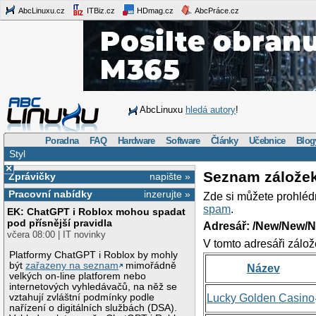
AbcLinuxu.cz
ITBiz.cz
HDmag.cz
AbcPráce.cz
AbcLinuxu
hledá autory
!
Poradna
FAQ
Hardware
Software
Články
Učebnice
Blog
Styl
×
Seznam zálože
Zprávičky
napište »
Pracovní nabídky
inzerujte »
Zde si můžete prohléd
spam
.
EK: ChatGPT i Roblox mohou spadat
pod přísnější pravidla
Adresář: /New/New/N
včera 08:00 | IT novinky
V tomto adresáři zálož
Platformy ChatGPT i Roblox by mohly
být
zařazeny na seznam
mimořádně
Název
velkých on-line platforem nebo
internetových vyhledávačů, na něž se
vztahují zvláštní podmínky podle
Lucky Golden Casino
nařízení o digitálních službách (DSA).