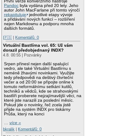
První verze konverzního nástroje
Pandoc
byla vydána před 20 lety. Jeho
autor John MacFarlane při tomto výročí
rekapituluje
jednotlivé etapy vývoje
a přidávání nových funkcí – rozšíření
nejen Markdownu a podporu mnoha
dalších formátů.
|🇵🇸
|
Komentářů: 0
Virtuální Bastlírna vol. 65: Už vám
dorazil předobjednaný INDX?
4.8. 00:55 | Pozvánky
Srpen přinesl nejen další spalující
vedro, ale také Virtuální Bastlírnu s
neméně žhavými novinkami. Využijte
tedy předpovědi na deštivý čtvrteční
večer a od 20:00 se připojte online k
tomuto neformálnímu setkání kutilů,
techniků a vědců, kde se strahovskými
bastlíři proberete nejzajímavější věci, na
které jste narazili za poslední měsíc.
Pokud jde o novinky, řeč zcela jistě
přijde na systém INDX pro tiskárny
Průša, který na konci
…
více »
bkralik
|
Komentářů: 0