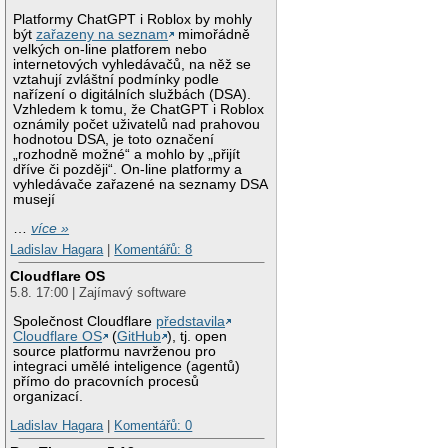
Platformy ChatGPT i Roblox by mohly
být
zařazeny na seznam
mimořádně
velkých on-line platforem nebo
internetových vyhledávačů, na něž se
vztahují zvláštní podmínky podle
nařízení o digitálních službách (DSA).
Vzhledem k tomu, že ChatGPT i Roblox
oznámily počet uživatelů nad prahovou
hodnotou DSA, je toto označení
„rozhodně možné“ a mohlo by „přijít
dříve či později“. On-line platformy a
vyhledávače zařazené na seznamy DSA
musejí
…
více »
Ladislav Hagara
|
Komentářů: 8
Cloudflare OS
5.8. 17:00 | Zajímavý software
Společnost Cloudflare
představila
Cloudflare OS
(
GitHub
), tj. open
source platformu navrženou pro
integraci umělé inteligence (agentů)
přímo do pracovních procesů
organizací.
Ladislav Hagara
|
Komentářů: 0