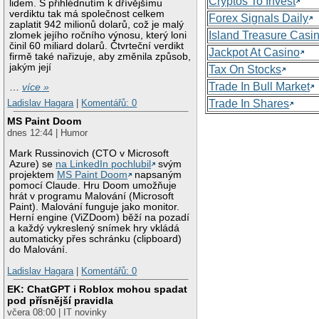
Cryptos To Invest
lidem. S přihlédnutím k dřívějšímu
verdiktu tak má společnost celkem
Forex Signals Daily
zaplatit 942 milionů dolarů, což je malý
Island Treasure Casi
zlomek jejího ročního výnosu, který loni
činil 60 miliard dolarů. Čtvrteční verdikt
Jackpot At Casino
firmě také nařizuje, aby změnila způsob,
jakým její
Tax On Stocks
Trade In Bull Market
…
více »
Trade In Shares
Ladislav Hagara
|
Komentářů: 0
MS Paint Doom
dnes 12:44 | Humor
Mark Russinovich (CTO v Microsoft
Azure) se
na LinkedIn pochlubil
svým
projektem
MS Paint Doom
napsaným
pomocí Claude. Hru Doom umožňuje
hrát v programu Malování (Microsoft
Paint). Malování funguje jako monitor.
Herní engine (ViZDoom) běží na pozadí
a každý vykreslený snímek hry vkládá
automaticky přes schránku (clipboard)
do Malování.
Ladislav Hagara
|
Komentářů: 0
EK: ChatGPT i Roblox mohou spadat
pod přísnější pravidla
včera 08:00 | IT novinky