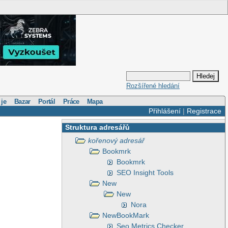
Rozšířené hledání
 je
Bazar
Portál
Práce
Mapa
Přihlášení
|
Registrace
Struktura adresářů
kořenový adresář
Bookmrk
Bookmrk
SEO Insight Tools
New
New
Nora
NewBookMark
Seo Metrics Checker