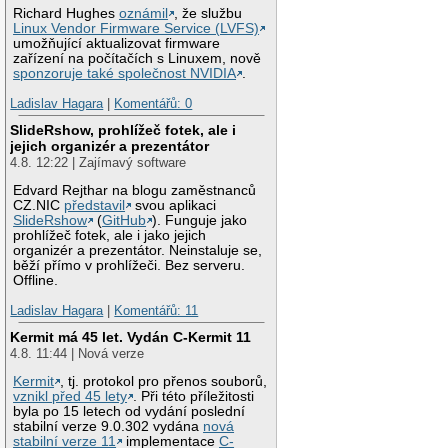
Richard Hughes
oznámil
, že službu
Linux Vendor Firmware Service (LVFS)
umožňující aktualizovat firmware
zařízení na počítačích s Linuxem, nově
sponzoruje také společnost NVIDIA
.
Ladislav Hagara
|
Komentářů: 0
SlideRshow, prohlížeč fotek, ale i
jejich organizér a prezentátor
4.8. 12:22 | Zajímavý software
Edvard Rejthar na blogu zaměstnanců
CZ.NIC
představil
svou aplikaci
SlideRshow
(
GitHub
). Funguje jako
prohlížeč fotek, ale i jako jejich
organizér a prezentátor. Neinstaluje se,
běží přímo v prohlížeči. Bez serveru.
Offline.
Ladislav Hagara
|
Komentářů: 11
Kermit má 45 let. Vydán C-Kermit 11
4.8. 11:44 | Nová verze
Kermit
, tj. protokol pro přenos souborů,
vznikl před 45 lety
. Při této příležitosti
byla po 15 letech od vydání poslední
stabilní verze 9.0.302 vydána
nová
stabilní verze 11
implementace
C-