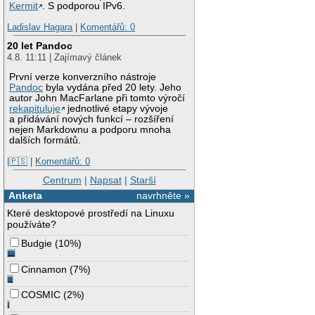
Kermit
. S podporou IPv6.
Ladislav Hagara
|
Komentářů: 0
20 let Pandoc
4.8. 11:11 | Zajímavý článek
První verze konverzního nástroje
Pandoc
byla vydána před 20 lety. Jeho
autor John MacFarlane při tomto výročí
rekapituluje
jednotlivé etapy vývoje
a přidávání nových funkcí – rozšíření
nejen Markdownu a podporu mnoha
dalších formátů.
|🇵🇸
|
Komentářů: 0
Centrum
|
Napsat
|
Starší
Anketa
navrhněte »
Které desktopové prostředí na Linuxu
používáte?
Budgie
(
10%
)
Cinnamon
(
7%
)
COSMIC
(
2%
)