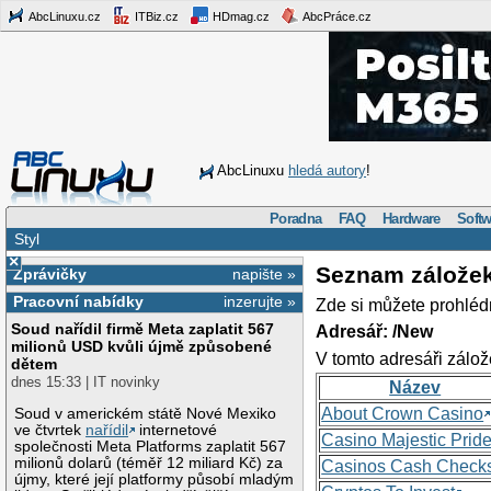
AbcLinuxu.cz
ITBiz.cz
HDmag.cz
AbcPráce.cz
AbcLinuxu
hledá autory
!
Poradna
FAQ
Hardware
Softw
Styl
×
Seznam zálože
Zprávičky
napište »
Pracovní nabídky
inzerujte »
Zde si můžete prohléd
Soud nařídil firmě Meta zaplatit 567
Adresář: /New
milionů USD kvůli újmě způsobené
V tomto adresáři zálož
dětem
dnes 15:33 | IT novinky
Název
About Crown Casino
Soud v americkém státě Nové Mexiko
ve čtvrtek
nařídil
internetové
Casino Majestic Prid
společnosti Meta Platforms zaplatit 567
milionů dolarů (téměř 12 miliard Kč) za
Casinos Cash Check
újmy, které její platformy působí mladým