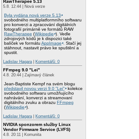
RawTherapee 5.13
5.8. 12:44 | Nová verze
Byla vydána nová verze 5.13
svobodného multiplatformního softwaru
pro konverzi a zpracování digitálních
fotografií primárně ve formátů RAW
RawTherapee
(
Wikipedie
). Vedle
zdrojových kódů je k dispozici také
balíček ve formátu
AppImage
. Stačí jej
stáhnout, nastavit právo ke spuštění a
spustit.
Ladislav Hagara
|
Komentářů: 0
FFmpeg 9.0 "Lei"
4.8. 20:44 | Zajímavý článek
Jean-Baptiste Kempf na svém blogu
představil novou verzi 9.0 "Lei"
kolekce
svobodného softwaru umožňujícího
nahrávání, konverzi a streamovaní
digitálního zvuku a obrazu
FFmpeg
(
Wikipedie
).
Ladislav Hagara
|
Komentářů: 0
NVIDIA sponzorem služby Linux
Vendor Firmware Service (LVFS)
4.8. 20:11 | Komunita