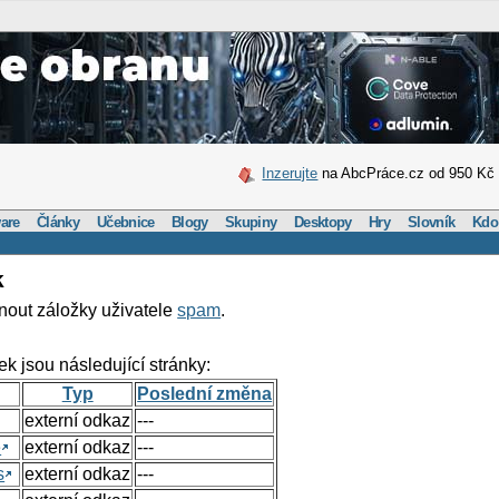
Inzerujte
na AbcPráce.cz od 950 Kč
are
Články
Učebnice
Blogy
Skupiny
Desktopy
Hry
Slovník
Kdo
k
nout záložky uživatele
spam
.
ek jsou následující stránky:
Typ
Poslední změna
externí odkaz
---
e
externí odkaz
---
s
externí odkaz
---