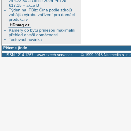
za €22,50 a Office 2024 Pro za
€17,15 – akce B
Týden na ITBiz: Čína podle zdrojů
zahájila výrobu zařízení pro domácí
produkci v
HDmag.cz
Kamery do bytu přinesou maximální
přehled o vaší domácnosti
Testovací novinka
Píšeme jinde
ISSN 1214-1267
www.czech-server.cz
© 1999-2015
Nitemedia s. r. 