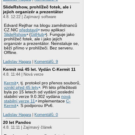
SlideRshow, prohlížeč fotek, ale i
jejich organizér a prezentátor
4.8. 12:22 | Zajímavý software
Edvard Rejthar na blogu zaměstnanců
CZ.NIC
představil
svou aplikaci
SlideRshow
(
GitHub
). Funguje jako
prohlížeč fotek, ale i jako jejich
organizér a prezentátor. Neinstaluje se,
běží přímo v prohlížeči. Bez serveru.
Offline.
Ladislav Hagara
|
Komentářů: 9
Kermit má 45 let. Vydán C-Kermit 11
4.8. 11:44 | Nová verze
Kermit
, tj. protokol pro přenos souborů,
vznikl před 45 lety
. Při této příležitosti
byla po 15 letech od vydání poslední
stabilní verze 9.0.302 vydána
nová
stabilní verze 11
implementace
C-
Kermit
. S podporou IPv6.
Ladislav Hagara
|
Komentářů: 0
20 let Pandoc
4.8. 11:11 | Zajímavý článek