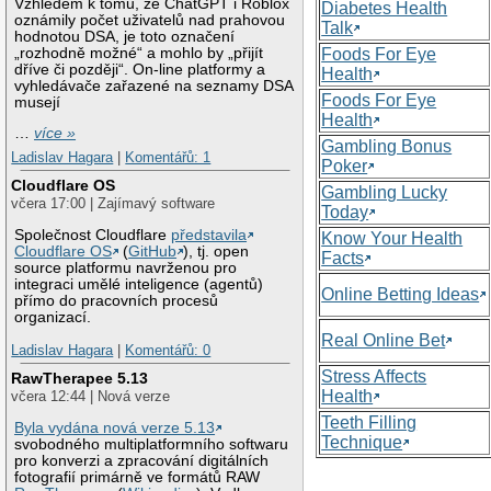
Vzhledem k tomu, že ChatGPT i Roblox
Diabetes Health
oznámily počet uživatelů nad prahovou
Talk
hodnotou DSA, je toto označení
„rozhodně možné“ a mohlo by „přijít
Foods For Eye
dříve či později“. On-line platformy a
Health
vyhledávače zařazené na seznamy DSA
Foods For Eye
musejí
Health
…
více »
Gambling Bonus
Ladislav Hagara
|
Komentářů: 1
Poker
Cloudflare OS
Gambling Lucky
včera 17:00 | Zajímavý software
Today
Společnost Cloudflare
představila
Know Your Health
Cloudflare OS
(
GitHub
), tj. open
Facts
source platformu navrženou pro
integraci umělé inteligence (agentů)
Online Betting Ideas
přímo do pracovních procesů
organizací.
Real Online Bet
Ladislav Hagara
|
Komentářů: 0
Stress Affects
RawTherapee 5.13
Health
včera 12:44 | Nová verze
Teeth Filling
Byla vydána nová verze 5.13
Technique
svobodného multiplatformního softwaru
pro konverzi a zpracování digitálních
fotografií primárně ve formátů RAW