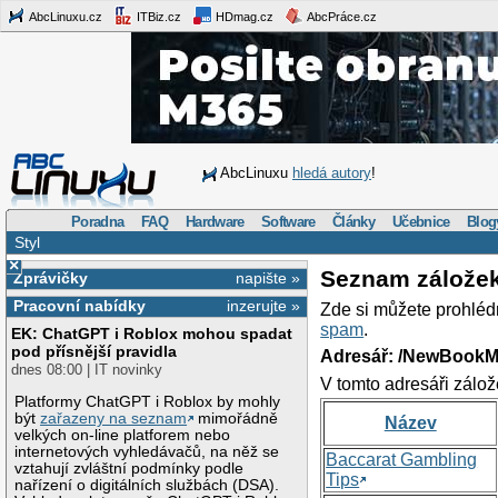
AbcLinuxu.cz
ITBiz.cz
HDmag.cz
AbcPráce.cz
AbcLinuxu
hledá autory
!
Poradna
FAQ
Hardware
Software
Články
Učebnice
Blog
Styl
×
Seznam zálože
Zprávičky
napište »
Pracovní nabídky
inzerujte »
Zde si můžete prohléd
spam
.
EK: ChatGPT i Roblox mohou spadat
pod přísnější pravidla
Adresář: /NewBookM
dnes 08:00 | IT novinky
V tomto adresáři zálož
Platformy ChatGPT i Roblox by mohly
být
zařazeny na seznam
mimořádně
Název
velkých on-line platforem nebo
internetových vyhledávačů, na něž se
Baccarat Gambling
vztahují zvláštní podmínky podle
Tips
nařízení o digitálních službách (DSA).