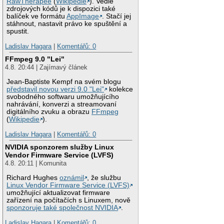
RawTherapee
(
Wikipedie
). Vedle
zdrojových kódů je k dispozici také
balíček ve formátu
AppImage
. Stačí jej
stáhnout, nastavit právo ke spuštění a
spustit.
Ladislav Hagara
|
Komentářů: 0
FFmpeg 9.0 "Lei"
4.8. 20:44 | Zajímavý článek
Jean-Baptiste Kempf na svém blogu
představil novou verzi 9.0 "Lei"
kolekce
svobodného softwaru umožňujícího
nahrávání, konverzi a streamovaní
digitálního zvuku a obrazu
FFmpeg
(
Wikipedie
).
Ladislav Hagara
|
Komentářů: 0
NVIDIA sponzorem služby Linux
Vendor Firmware Service (LVFS)
4.8. 20:11 | Komunita
Richard Hughes
oznámil
, že službu
Linux Vendor Firmware Service (LVFS)
umožňující aktualizovat firmware
zařízení na počítačích s Linuxem, nově
sponzoruje také společnost NVIDIA
.
Ladislav Hagara
|
Komentářů: 0