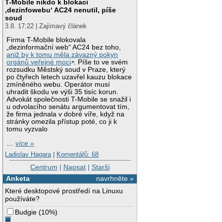
T-Mobile nikdo k blokaci
‚dezinfowebu‘ AC24 nenutil, píše
soud
3.8. 17:22 | Zajímavý článek
Firma T-Mobile blokovala
„dezinformační web“ AC24 bez toho,
aniž by k tomu měla závazný pokyn
orgánů veřejné moci
. Píše to ve svém
rozsudku Městský soud v Praze, který
po čtyřech letech uzavřel kauzu blokace
zmíněného webu. Operátor musí
uhradit škodu ve výši 35 tisíc korun.
Advokát společnosti T-Mobile se snažil i
u odvolacího senátu argumentovat tím,
že firma jednala v dobré víře, když na
stránky omezila přístup poté, co ji k
tomu vyzvalo
…
více »
Ladislav Hagara
|
Komentářů: 68
Centrum
|
Napsat
|
Starší
Anketa
navrhněte »
Které desktopové prostředí na Linuxu
používáte?
Budgie
(
10%
)