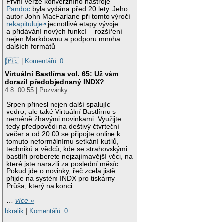
První verze konverzního nástroje
Pandoc
byla vydána před 20 lety. Jeho
autor John MacFarlane při tomto výročí
rekapituluje
jednotlivé etapy vývoje
a přidávání nových funkcí – rozšíření
nejen Markdownu a podporu mnoha
dalších formátů.
|🇵🇸
|
Komentářů: 0
Virtuální Bastlírna vol. 65: Už vám
dorazil předobjednaný INDX?
4.8. 00:55 | Pozvánky
Srpen přinesl nejen další spalující
vedro, ale také Virtuální Bastlírnu s
neméně žhavými novinkami. Využijte
tedy předpovědi na deštivý čtvrteční
večer a od 20:00 se připojte online k
tomuto neformálnímu setkání kutilů,
techniků a vědců, kde se strahovskými
bastlíři proberete nejzajímavější věci, na
které jste narazili za poslední měsíc.
Pokud jde o novinky, řeč zcela jistě
přijde na systém INDX pro tiskárny
Průša, který na konci
…
více »
bkralik
|
Komentářů: 0