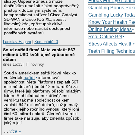
Foods For Eye Healt
služby. Úspěšné zneužití může
útočníkům umožnit získat neoprávněný
Gambling Bonus Pok
přístup k dotčeným systémům,
Gambling Lucky Toda
kompromitovat zařízení Cisco Catalyst
SD-WAN a Cisco IOS XE, spustit
Know Your Health Fa
libovolný kód, zpřístupnit citlivé
informace nebo narušit dostupnost
Online Betting Ideas
postižených systémů.
Real Online Bet
Ladislav Hagara
|
Komentářů: 0
Stress Affects Health
Soud nařídil firmě Meta zaplatit 567
Teeth Filling Techniq
milionů USD kvůli újmě způsobené
dětem
dnes 15:33 | IT novinky
Soud v americkém státě Nové Mexiko
ve čtvrtek
nařídil
internetové
společnosti Meta Platforms zaplatit 567
milionů dolarů (téměř 12 miliard Kč) za
újmy, které její platformy působí mladým
lidem. S přihlédnutím k dřívějšímu
verdiktu tak má společnost celkem
zaplatit 942 milionů dolarů, což je malý
zlomek jejího ročního výnosu, který loni
činil 60 miliard dolarů. Čtvrteční verdikt
firmě také nařizuje, aby změnila způsob,
jakým její
…
více »