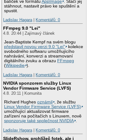
balíček ve formátu
AppImage
. Stačí jej
stáhnout, nastavit právo ke spuštění a
spustit.
Ladislav Hagara
|
Komentářů: 0
FFmpeg 9.0 "Lei"
4.8. 20:44 | Zajímavý článek
Jean-Baptiste Kempf na svém blogu
představil novou verzi 9.0 "Lei"
kolekce
svobodného softwaru umožňujícího
nahrávání, konverzi a streamovaní
digitálního zvuku a obrazu
FFmpeg
(
Wikipedie
).
Ladislav Hagara
|
Komentářů: 0
NVIDIA sponzorem služby Linux
Vendor Firmware Service (LVFS)
4.8. 20:11 | Komunita
Richard Hughes
oznámil
, že službu
Linux Vendor Firmware Service (LVFS)
umožňující aktualizovat firmware
zařízení na počítačích s Linuxem, nově
sponzoruje také společnost NVIDIA
.
Ladislav Hagara
|
Komentářů: 0
SlideRshow, prohlížeč fotek, ale i