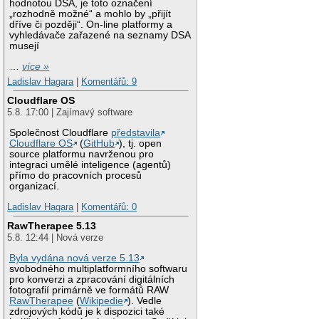
hodnotou DSA, je toto označení
„rozhodně možné“ a mohlo by „přijít
dříve či později“. On-line platformy a
vyhledávače zařazené na seznamy DSA
musejí
…
více »
Ladislav Hagara
|
Komentářů: 9
Cloudflare OS
5.8. 17:00 | Zajímavý software
Společnost Cloudflare
představila
Cloudflare OS
(
GitHub
), tj. open
source platformu navrženou pro
integraci umělé inteligence (agentů)
přímo do pracovních procesů
organizací.
Ladislav Hagara
|
Komentářů: 0
RawTherapee 5.13
5.8. 12:44 | Nová verze
Byla vydána nová verze 5.13
svobodného multiplatformního softwaru
pro konverzi a zpracování digitálních
fotografií primárně ve formátů RAW
RawTherapee
(
Wikipedie
). Vedle
zdrojových kódů je k dispozici také