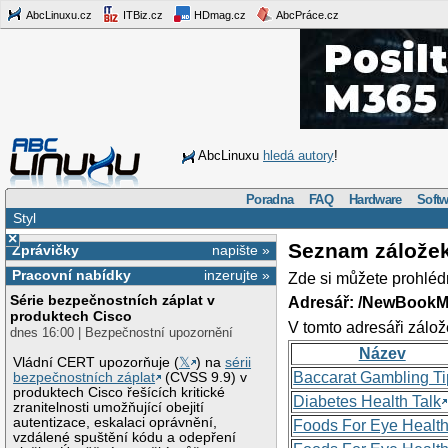
AbcLinuxu.cz
ITBiz.cz
HDmag.cz
AbcPráce.cz
AbcLinuxu
hledá autory
!
Poradna
FAQ
Hardware
Softw
Styl
×
Seznam zálože
Zprávičky
napište »
Pracovní nabídky
inzerujte »
Zde si můžete prohléd
Série bezpečnostních záplat v
Adresář: /NewBookM
produktech Cisco
V tomto adresáři zálož
dnes 16:00 | Bezpečnostní upozornění
Název
Vládní CERT upozorňuje (
𝕏
) na
sérii
Baccarat Gambling Ti
bezpečnostních záplat
(CVSS 9.9) v
produktech Cisco řešících kritické
Diabetes Health Talk
zranitelnosti umožňující obejití
autentizace, eskalaci oprávnění,
Foods For Eye Healt
vzdálené spuštění kódu a odepření