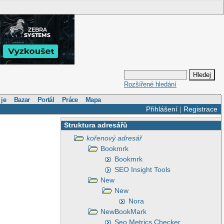
Rozšířené hledání
 je
Bazar
Portál
Práce
Mapa
Přihlášení
|
Registrace
Struktura adresářů
kořenový adresář
Bookmrk
Bookmrk
SEO Insight Tools
New
New
Nora
NewBookMark
Seo Metrics Checker