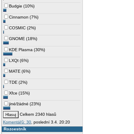
Budgie
(
10%
)
Cinnamon
(
7%
)
COSMIC
(
2%
)
GNOME
(
18%
)
KDE Plasma
(
30%
)
LXQt
(
6%
)
MATE
(
6%
)
TDE
(
2%
)
Xfce
(
15%
)
jiné/žádné
(
23%
)
Celkem 2340 hlasů
Komentářů: 30
, poslední 3.4. 20:20
Rozcestník