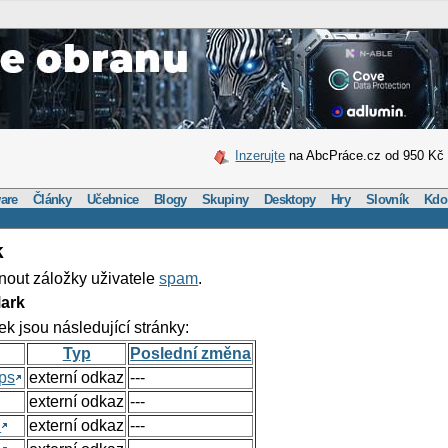
Inzerujte
na AbcPráce.cz od 950 Kč
are
Články
Učebnice
Blogy
Skupiny
Desktopy
Hry
Slovník
Kdo
k
nout záložky uživatele
spam
.
ark
ek jsou následující stránky:
Typ
Poslední změna
ps
externí odkaz
---
externí odkaz
---
h
externí odkaz
---