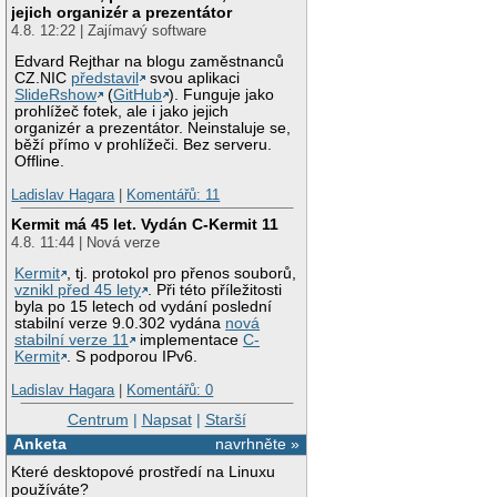
jejich organizér a prezentátor
4.8. 12:22 | Zajímavý software
Edvard Rejthar na blogu zaměstnanců
CZ.NIC
představil
svou aplikaci
SlideRshow
(
GitHub
). Funguje jako
prohlížeč fotek, ale i jako jejich
organizér a prezentátor. Neinstaluje se,
běží přímo v prohlížeči. Bez serveru.
Offline.
Ladislav Hagara
|
Komentářů: 11
Kermit má 45 let. Vydán C-Kermit 11
4.8. 11:44 | Nová verze
Kermit
, tj. protokol pro přenos souborů,
vznikl před 45 lety
. Při této příležitosti
byla po 15 letech od vydání poslední
stabilní verze 9.0.302 vydána
nová
stabilní verze 11
implementace
C-
Kermit
. S podporou IPv6.
Ladislav Hagara
|
Komentářů: 0
Centrum
|
Napsat
|
Starší
Anketa
navrhněte »
Které desktopové prostředí na Linuxu
používáte?