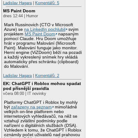
Ladislav Hagara
|
Komentářů: 5
MS Paint Doom
dnes 12:44 | Humor
Mark Russinovich (CTO v Microsoft
Azure) se
na LinkedIn pochlubil
svým
projektem
MS Paint Doom
napsaným
pomocí Claude. Hru Doom umožňuje
hrát v programu Malování (Microsoft
Paint). Malování funguje jako monitor.
Herní engine (ViZDoom) běží na pozadí
a každý vykreslený snímek hry vkládá
automaticky přes schránku (clipboard)
do Malování.
Ladislav Hagara
|
Komentářů: 2
EK: ChatGPT i Roblox mohou spadat
pod přísnější pravidla
včera 08:00 | IT novinky
Platformy ChatGPT i Roblox by mohly
být
zařazeny na seznam
mimořádně
velkých on-line platforem nebo
internetových vyhledávačů, na něž se
vztahují zvláštní podmínky podle
nařízení o digitálních službách (DSA).
Vzhledem k tomu, že ChatGPT i Roblox
oznámily počet uživatelů nad prahovou