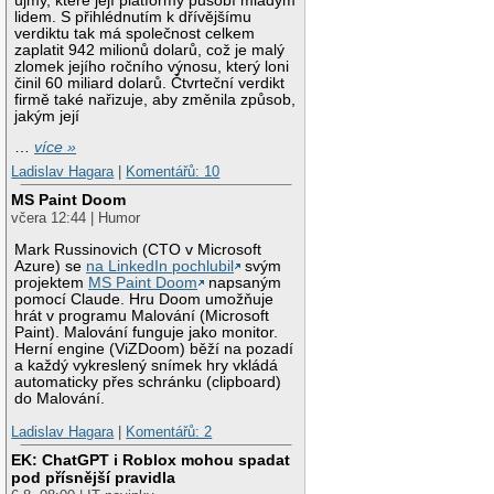
újmy, které její platformy působí mladým
lidem. S přihlédnutím k dřívějšímu
verdiktu tak má společnost celkem
zaplatit 942 milionů dolarů, což je malý
zlomek jejího ročního výnosu, který loni
činil 60 miliard dolarů. Čtvrteční verdikt
firmě také nařizuje, aby změnila způsob,
jakým její
…
více »
Ladislav Hagara
|
Komentářů: 10
MS Paint Doom
včera 12:44 | Humor
Mark Russinovich (CTO v Microsoft
Azure) se
na LinkedIn pochlubil
svým
projektem
MS Paint Doom
napsaným
pomocí Claude. Hru Doom umožňuje
hrát v programu Malování (Microsoft
Paint). Malování funguje jako monitor.
Herní engine (ViZDoom) běží na pozadí
a každý vykreslený snímek hry vkládá
automaticky přes schránku (clipboard)
do Malování.
Ladislav Hagara
|
Komentářů: 2
EK: ChatGPT i Roblox mohou spadat
pod přísnější pravidla