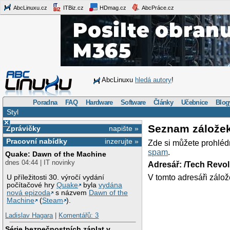
AbcLinuxu.cz
ITBiz.cz
HDmag.cz
AbcPráce.cz
AbcLinuxu
hledá autory
!
Poradna
FAQ
Hardware
Software
Články
Učebnice
Blog
Styl
×
Seznam zálože
Zprávičky
napište »
Pracovní nabídky
inzerujte »
Zde si můžete prohléd
spam
.
Quake: Dawn of the Machine
dnes 04:44 | IT novinky
Adresář: /Tech Revo
V tomto adresáři zálož
U příležitosti 30. výročí vydání
počítačové hry
Quake
byla
vydána
nová epizoda
s názvem
Dawn of the
Machine
(
Steam
).
Ladislav Hagara
|
Komentářů: 3
Série bezpečnostních záplat v