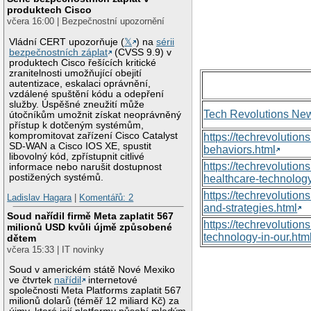
produktech Cisco
včera 16:00 | Bezpečnostní upozornění
Vládní CERT upozorňuje (
𝕏
) na
sérii
bezpečnostních záplat
(CVSS 9.9) v
produktech Cisco řešících kritické
zranitelnosti umožňující obejití
autentizace, eskalaci oprávnění,
vzdálené spuštění kódu a odepření
služby. Úspěšné zneužití může
Tech Revolutions Ne
útočníkům umožnit získat neoprávněný
přístup k dotčeným systémům,
kompromitovat zařízení Cisco Catalyst
https://techrevolutio
SD-WAN a Cisco IOS XE, spustit
behaviors.html
libovolný kód, zpřístupnit citlivé
https://techrevoluti
informace nebo narušit dostupnost
postižených systémů.
healthcare-technology
https://techrevolutio
Ladislav Hagara
|
Komentářů: 2
and-strategies.html
Soud nařídil firmě Meta zaplatit 567
https://techrevolutio
milionů USD kvůli újmě způsobené
technology-in-our.htm
dětem
včera 15:33 | IT novinky
Soud v americkém státě Nové Mexiko
ve čtvrtek
nařídil
internetové
společnosti Meta Platforms zaplatit 567
milionů dolarů (téměř 12 miliard Kč) za