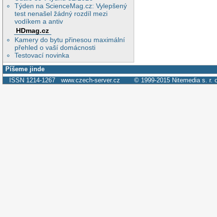
Týden na ScienceMag.cz: Vylepšený
test nenašel žádný rozdíl mezi
vodíkem a antiv
HDmag.cz
Kamery do bytu přinesou maximální
přehled o vaší domácnosti
Testovací novinka
Píšeme jinde
ISSN 1214-1267
www.czech-server.cz
© 1999-2015
Nitemedia s. r. 