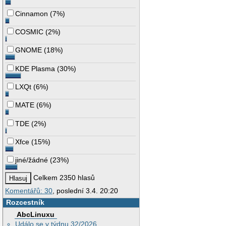
Cinnamon
(
7%
)
COSMIC
(
2%
)
GNOME
(
18%
)
KDE Plasma
(
30%
)
LXQt
(
6%
)
MATE
(
6%
)
TDE
(
2%
)
Xfce
(
15%
)
jiné/žádné
(
23%
)
Celkem 2350 hlasů
Komentářů: 30
, poslední 3.4. 20:20
Rozcestník
AbcLinuxu
Událo se v týdnu 32/2026