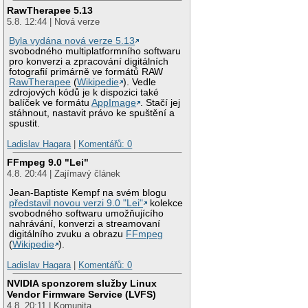
RawTherapee 5.13
5.8. 12:44 | Nová verze
Byla vydána nová verze 5.13
svobodného multiplatformního softwaru
pro konverzi a zpracování digitálních
fotografií primárně ve formátů RAW
RawTherapee
(
Wikipedie
). Vedle
zdrojových kódů je k dispozici také
balíček ve formátu
AppImage
. Stačí jej
stáhnout, nastavit právo ke spuštění a
spustit.
Ladislav Hagara
|
Komentářů: 0
FFmpeg 9.0 "Lei"
4.8. 20:44 | Zajímavý článek
Jean-Baptiste Kempf na svém blogu
představil novou verzi 9.0 "Lei"
kolekce
svobodného softwaru umožňujícího
nahrávání, konverzi a streamovaní
digitálního zvuku a obrazu
FFmpeg
(
Wikipedie
).
Ladislav Hagara
|
Komentářů: 0
NVIDIA sponzorem služby Linux
Vendor Firmware Service (LVFS)
4.8. 20:11 | Komunita