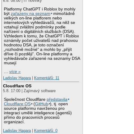
6.8. 08:00 | IT novinky
Platformy ChatGPT i Roblox by mohly
být
zařazeny na seznam
mimořádně
velkých on-line platforem nebo
internetových vyhledávačů, na něž se
vztahují zvláštní podmínky podle
nařízení o digitálních službách (DSA).
Vzhledem k tomu, že ChatGPT i Roblox
oznámily počet uživatelů nad prahovou
hodnotou DSA, je toto označení
„rozhodně možné“ a mohlo by „přijít
dříve či později“. On-line platformy a
vyhledávače zařazené na seznamy DSA
musejí
…
více »
Ladislav Hagara
|
Komentářů: 11
Cloudflare OS
5.8. 17:00 | Zajímavý software
Společnost Cloudflare
představila
Cloudflare OS
(
GitHub
), tj. open
source platformu navrženou pro
integraci umělé inteligence (agentů)
přímo do pracovních procesů
organizací.
Ladislav Hagara
|
Komentářů: 0