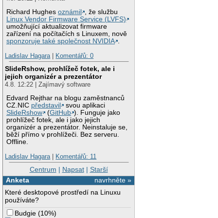
Richard Hughes
oznámil
, že službu
Linux Vendor Firmware Service (LVFS)
umožňující aktualizovat firmware
zařízení na počítačích s Linuxem, nově
sponzoruje také společnost NVIDIA
.
Ladislav Hagara
|
Komentářů: 0
SlideRshow, prohlížeč fotek, ale i
jejich organizér a prezentátor
4.8. 12:22 | Zajímavý software
Edvard Rejthar na blogu zaměstnanců
CZ.NIC
představil
svou aplikaci
SlideRshow
(
GitHub
). Funguje jako
prohlížeč fotek, ale i jako jejich
organizér a prezentátor. Neinstaluje se,
běží přímo v prohlížeči. Bez serveru.
Offline.
Ladislav Hagara
|
Komentářů: 11
Centrum
|
Napsat
|
Starší
Anketa
navrhněte »
Které desktopové prostředí na Linuxu
používáte?
Budgie
(
10%
)