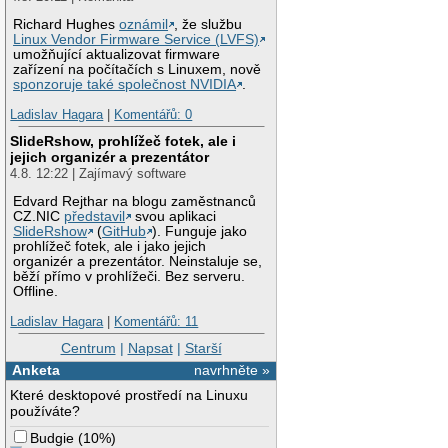
Richard Hughes
oznámil
, že službu
Linux Vendor Firmware Service (LVFS)
umožňující aktualizovat firmware
zařízení na počítačích s Linuxem, nově
sponzoruje také společnost NVIDIA
.
Ladislav Hagara
|
Komentářů: 0
SlideRshow, prohlížeč fotek, ale i
jejich organizér a prezentátor
4.8. 12:22 | Zajímavý software
Edvard Rejthar na blogu zaměstnanců
CZ.NIC
představil
svou aplikaci
SlideRshow
(
GitHub
). Funguje jako
prohlížeč fotek, ale i jako jejich
organizér a prezentátor. Neinstaluje se,
běží přímo v prohlížeči. Bez serveru.
Offline.
Ladislav Hagara
|
Komentářů: 11
Centrum
|
Napsat
|
Starší
Anketa
navrhněte »
Které desktopové prostředí na Linuxu
používáte?
Budgie
(
10%
)