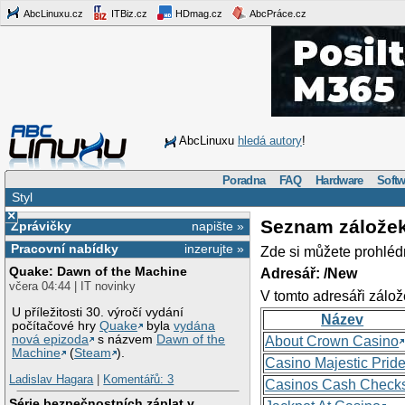
AbcLinuxu.cz
ITBiz.cz
HDmag.cz
AbcPráce.cz
AbcLinuxu
hledá autory
!
Poradna
FAQ
Hardware
Softw
Styl
×
Seznam zálože
Zprávičky
napište »
Pracovní nabídky
inzerujte »
Zde si můžete prohléd
Quake: Dawn of the Machine
Adresář: /New
včera 04:44 | IT novinky
V tomto adresáři zálož
U příležitosti 30. výročí vydání
Název
počítačové hry
Quake
byla
vydána
nová epizoda
s názvem
Dawn of the
About Crown Casino
Machine
(
Steam
).
Casino Majestic Prid
Ladislav Hagara
|
Komentářů: 3
Casinos Cash Check
Série bezpečnostních záplat v