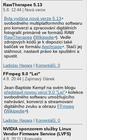
RawTherapee 5.13
5.8. 12:44 | Nová verze
Byla vydána nová verze 5.13
svobodného multiplatformního softwaru
pro konverzi a zpracování digitálních
fotografií primárně ve formátů RAW
RawTherapee
(
Wikipedie
). Vedle
zdrojových kódů je k dispozici také
balíček ve formátu
AppImage
. Stačí jej
stáhnout, nastavit právo ke spuštění a
spustit.
Ladislav Hagara
|
Komentářů: 0
FFmpeg 9.0 "Lei"
4.8. 20:44 | Zajímavý článek
Jean-Baptiste Kempf na svém blogu
představil novou verzi 9.0 "Lei"
kolekce
svobodného softwaru umožňujícího
nahrávání, konverzi a streamovaní
digitálního zvuku a obrazu
FFmpeg
(
Wikipedie
).
Ladislav Hagara
|
Komentářů: 0
NVIDIA sponzorem služby Linux
Vendor Firmware Service (LVFS)
4.8. 20:11 | Komunita