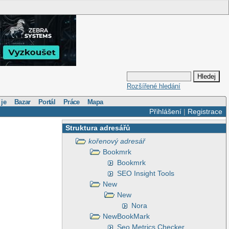
Rozšířené hledání
 je
Bazar
Portál
Práce
Mapa
Přihlášení
|
Registrace
Struktura adresářů
kořenový adresář
Bookmrk
Bookmrk
SEO Insight Tools
New
New
Nora
NewBookMark
Seo Metrics Checker