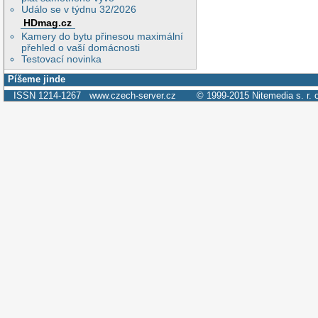
Událo se v týdnu 32/2026
HDmag.cz
Kamery do bytu přinesou maximální
přehled o vaší domácnosti
Testovací novinka
Píšeme jinde
ISSN 1214-1267
www.czech-server.cz
© 1999-2015
Nitemedia s. r. 