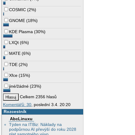
COSMIC
(
2%
)
GNOME
(
18%
)
KDE Plasma
(
30%
)
LXQt
(
6%
)
MATE
(
6%
)
TDE
(
2%
)
Xfce
(
15%
)
jiné/žádné
(
23%
)
Celkem 2356 hlasů
Komentářů: 30
, poslední 3.4. 20:20
Rozcestník
AbcLinuxu
Týden na ITBiz: Náklady na
podpůrnou AI převýší do roku 2028
plat samotného vývo