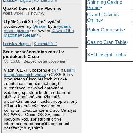
Ladislav Hagara
|
Komentářů: 0
Spinning Casino
Game
Quake: Dawn of the Machine
včera 04:44 | IT novinky
Grand Casinos
Online
U příležitosti 30. výročí vydání
počítačové hry
Quake
byla
vydána
Poker Game sets
nová epizoda
s názvem
Dawn of the
Machine
(
Steam
).
Casino Crap Table
Ladislav Hagara
|
Komentářů: 7
Série bezpečnostních záplat v
SEO Insight Tools
produktech Cisco
7.8. 16:00 | Bezpečnostní upozornění
Vládní CERT upozorňuje (
𝕏
) na
sérii
bezpečnostních záplat
(CVSS 9.9) v
produktech Cisco řešících kritické
zranitelnosti umožňující obejití
autentizace, eskalaci oprávnění,
vzdálené spuštění kódu a odepření
služby. Úspěšné zneužití může
útočníkům umožnit získat neoprávněný
přístup k dotčeným systémům,
kompromitovat zařízení Cisco Catalyst
SD-WAN a Cisco IOS XE, spustit
libovolný kód, zpřístupnit citlivé
informace nebo narušit dostupnost
postižených systémů.