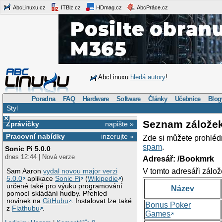
AbcLinuxu.cz
ITBiz.cz
HDmag.cz
AbcPráce.cz
AbcLinuxu
hledá autory
!
Poradna
FAQ
Hardware
Software
Články
Učebnice
Blog
Styl
×
Seznam zálože
Zprávičky
napište »
Pracovní nabídky
inzerujte »
Zde si můžete prohléd
spam
.
Sonic Pi 5.0.0
dnes 12:44 | Nová verze
Adresář: /Bookmrk
V tomto adresáři zálož
Sam Aaron
vydal novou major verzi
5.0.0
aplikace
Sonic Pi
(
Wikipedie
)
určené také pro výuku programování
Název
pomocí skládání hudby. Přehled
novinek na
GitHubu
. Instalovat lze také
Bonus Poker
z
Flathubu
.
Games