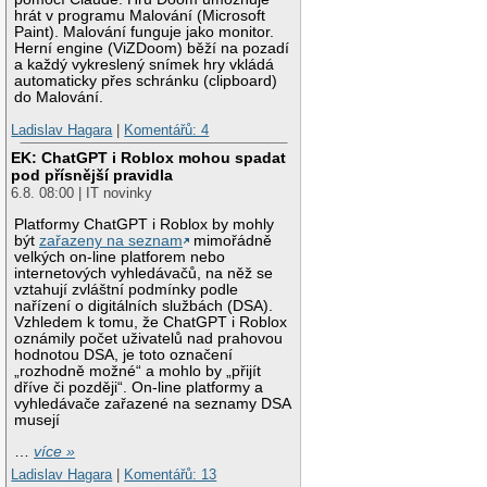
hrát v programu Malování (Microsoft
Paint). Malování funguje jako monitor.
Herní engine (ViZDoom) běží na pozadí
a každý vykreslený snímek hry vkládá
automaticky přes schránku (clipboard)
do Malování.
Ladislav Hagara
|
Komentářů: 4
EK: ChatGPT i Roblox mohou spadat
pod přísnější pravidla
6.8. 08:00 | IT novinky
Platformy ChatGPT i Roblox by mohly
být
zařazeny na seznam
mimořádně
velkých on-line platforem nebo
internetových vyhledávačů, na něž se
vztahují zvláštní podmínky podle
nařízení o digitálních službách (DSA).
Vzhledem k tomu, že ChatGPT i Roblox
oznámily počet uživatelů nad prahovou
hodnotou DSA, je toto označení
„rozhodně možné“ a mohlo by „přijít
dříve či později“. On-line platformy a
vyhledávače zařazené na seznamy DSA
musejí
…
více »
Ladislav Hagara
|
Komentářů: 13