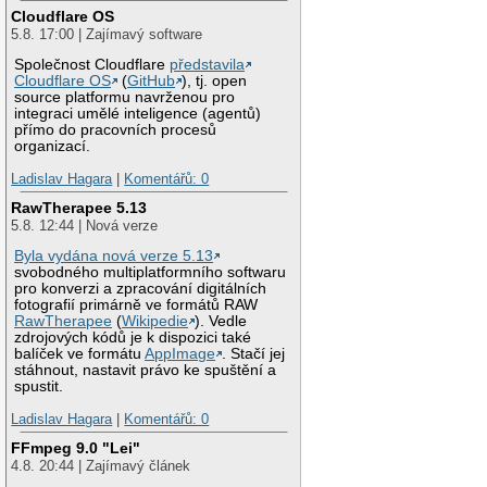
Cloudflare OS
5.8. 17:00 | Zajímavý software
Společnost Cloudflare
představila
Cloudflare OS
(
GitHub
), tj. open
source platformu navrženou pro
integraci umělé inteligence (agentů)
přímo do pracovních procesů
organizací.
Ladislav Hagara
|
Komentářů: 0
RawTherapee 5.13
5.8. 12:44 | Nová verze
Byla vydána nová verze 5.13
svobodného multiplatformního softwaru
pro konverzi a zpracování digitálních
fotografií primárně ve formátů RAW
RawTherapee
(
Wikipedie
). Vedle
zdrojových kódů je k dispozici také
balíček ve formátu
AppImage
. Stačí jej
stáhnout, nastavit právo ke spuštění a
spustit.
Ladislav Hagara
|
Komentářů: 0
FFmpeg 9.0 "Lei"
4.8. 20:44 | Zajímavý článek