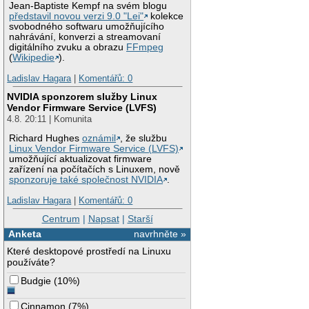
Jean-Baptiste Kempf na svém blogu
představil novou verzi 9.0 "Lei"
kolekce
svobodného softwaru umožňujícího
nahrávání, konverzi a streamovaní
digitálního zvuku a obrazu
FFmpeg
(
Wikipedie
).
Ladislav Hagara
|
Komentářů: 0
NVIDIA sponzorem služby Linux
Vendor Firmware Service (LVFS)
4.8. 20:11 | Komunita
Richard Hughes
oznámil
, že službu
Linux Vendor Firmware Service (LVFS)
umožňující aktualizovat firmware
zařízení na počítačích s Linuxem, nově
sponzoruje také společnost NVIDIA
.
Ladislav Hagara
|
Komentářů: 0
Centrum
|
Napsat
|
Starší
Anketa
navrhněte »
Které desktopové prostředí na Linuxu
používáte?
Budgie
(
10%
)
Cinnamon
(
7%
)