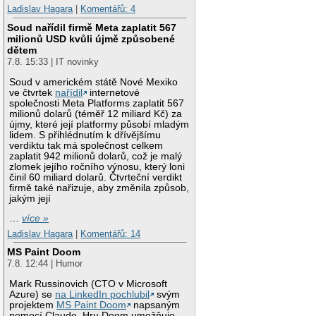
Ladislav Hagara
|
Komentářů: 4
Soud nařídil firmě Meta zaplatit 567
milionů USD kvůli újmě způsobené
dětem
7.8. 15:33 | IT novinky
Soud v americkém státě Nové Mexiko
ve čtvrtek
nařídil
internetové
společnosti Meta Platforms zaplatit 567
milionů dolarů (téměř 12 miliard Kč) za
újmy, které její platformy působí mladým
lidem. S přihlédnutím k dřívějšímu
verdiktu tak má společnost celkem
zaplatit 942 milionů dolarů, což je malý
zlomek jejího ročního výnosu, který loni
činil 60 miliard dolarů. Čtvrteční verdikt
firmě také nařizuje, aby změnila způsob,
jakým její
…
více »
Ladislav Hagara
|
Komentářů: 14
MS Paint Doom
7.8. 12:44 | Humor
Mark Russinovich (CTO v Microsoft
Azure) se
na LinkedIn pochlubil
svým
projektem
MS Paint Doom
napsaným
pomocí Claude. Hru Doom umožňuje