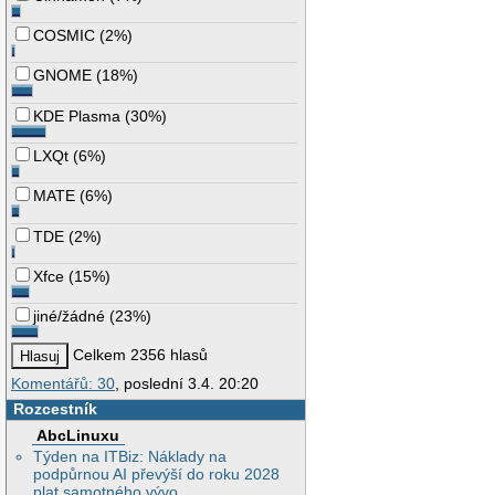
COSMIC
(
2%
)
GNOME
(
18%
)
KDE Plasma
(
30%
)
LXQt
(
6%
)
MATE
(
6%
)
TDE
(
2%
)
Xfce
(
15%
)
jiné/žádné
(
23%
)
Celkem 2356 hlasů
Komentářů: 30
, poslední 3.4. 20:20
Rozcestník
AbcLinuxu
Týden na ITBiz: Náklady na
podpůrnou AI převýší do roku 2028
plat samotného vývo