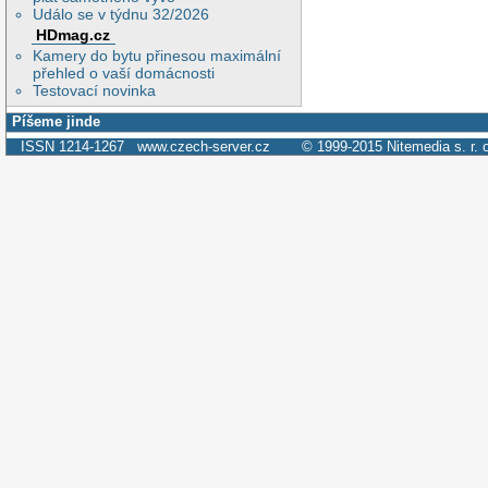
Událo se v týdnu 32/2026
HDmag.cz
Kamery do bytu přinesou maximální
přehled o vaší domácnosti
Testovací novinka
Píšeme jinde
ISSN 1214-1267
www.czech-server.cz
© 1999-2015
Nitemedia s. r. 