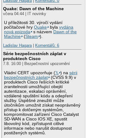
Ladislav Hagara
|
Komentářů: 0
Quake: Dawn of the Machine
včera 04:44 | IT novinky
U příležitosti 30. výročí vydání
počítačové hry
Quake
byla
vydána
nová epizoda
s názvem
Dawn of the
Machine
(
Steam
).
Ladislav Hagara
|
Komentářů: 6
Série bezpečnostních záplat v
produktech Cisco
7.8. 16:00 | Bezpečnostní upozornění
Vládní CERT upozorňuje (
𝕏
) na
sérii
bezpečnostních záplat
(CVSS 9.9) v
produktech Cisco řešících kritické
zranitelnosti umožňující obejití
autentizace, eskalaci oprávnění,
vzdálené spuštění kódu a odepření
služby. Úspěšné zneužití může
útočníkům umožnit získat neoprávněný
přístup k dotčeným systémům,
kompromitovat zařízení Cisco Catalyst
SD-WAN a Cisco IOS XE, spustit
libovolný kód, zpřístupnit citlivé
informace nebo narušit dostupnost
postižených systémů.