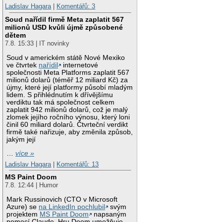
Ladislav Hagara
|
Komentářů: 3
Soud nařídil firmě Meta zaplatit 567
milionů USD kvůli újmě způsobené
dětem
7.8. 15:33 | IT novinky
Soud v americkém státě Nové Mexiko
ve čtvrtek
nařídil
internetové
společnosti Meta Platforms zaplatit 567
milionů dolarů (téměř 12 miliard Kč) za
újmy, které její platformy působí mladým
lidem. S přihlédnutím k dřívějšímu
verdiktu tak má společnost celkem
zaplatit 942 milionů dolarů, což je malý
zlomek jejího ročního výnosu, který loni
činil 60 miliard dolarů. Čtvrteční verdikt
firmě také nařizuje, aby změnila způsob,
jakým její
…
více »
Ladislav Hagara
|
Komentářů: 13
MS Paint Doom
7.8. 12:44 | Humor
Mark Russinovich (CTO v Microsoft
Azure) se
na LinkedIn pochlubil
svým
projektem
MS Paint Doom
napsaným
pomocí Claude. Hru Doom umožňuje