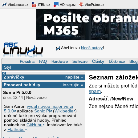
AbcLinuxu.cz
ITBiz.cz
HDmag.cz
AbcPráce.cz
AbcLinuxu
hledá autory
!
Poradna
FAQ
Hardware
Software
Články
Učebnice
Blog
Styl
×
Seznam zálože
Zprávičky
napište »
Pracovní nabídky
inzerujte »
Zde si můžete prohléd
spam
.
Sonic Pi 5.0.0
dnes 12:44 | Nová verze
Adresář: /New/New
Zde nejsou žádné zálo
Sam Aaron
vydal novou major verzi
5.0.0
aplikace
Sonic Pi
(
Wikipedie
)
určené také pro výuku programování
pomocí skládání hudby. Přehled
novinek na
GitHubu
. Instalovat lze také
z
Flathubu
.