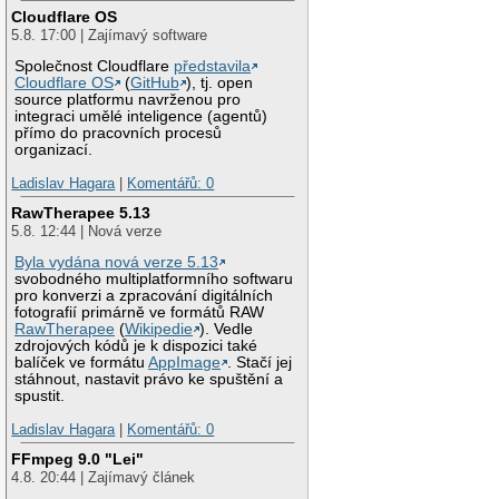
Cloudflare OS
5.8. 17:00 | Zajímavý software
Společnost Cloudflare
představila
Cloudflare OS
(
GitHub
), tj. open
source platformu navrženou pro
integraci umělé inteligence (agentů)
přímo do pracovních procesů
organizací.
Ladislav Hagara
|
Komentářů: 0
RawTherapee 5.13
5.8. 12:44 | Nová verze
Byla vydána nová verze 5.13
svobodného multiplatformního softwaru
pro konverzi a zpracování digitálních
fotografií primárně ve formátů RAW
RawTherapee
(
Wikipedie
). Vedle
zdrojových kódů je k dispozici také
balíček ve formátu
AppImage
. Stačí jej
stáhnout, nastavit právo ke spuštění a
spustit.
Ladislav Hagara
|
Komentářů: 0
FFmpeg 9.0 "Lei"
4.8. 20:44 | Zajímavý článek