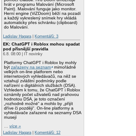
hrát v programu Malování (Microsoft
Paint). Malování funguje jako monitor.
Herní engine (ViZDoom) běží na pozadí
a každý vykreslený snímek hry vkládá
automaticky přes schránku (clipboard)
do Malování.
Ladislav Hagara
|
Komentářů: 3
EK: ChatGPT i Roblox mohou spadat
pod přísnější pravidla
6.8. 08:00 | IT novinky
Platformy ChatGPT i Roblox by mohly
být
zařazeny na seznam
mimořádně
velkých on-line platforem nebo
internetových vyhledávačů, na něž se
vztahují zvláštní podmínky podle
nařízení o digitálních službách (DSA).
Vzhledem k tomu, že ChatGPT i Roblox
oznámily počet uživatelů nad prahovou
hodnotou DSA, je toto označení
„rozhodně možné“ a mohlo by „přijít
dříve či později“. On-line platformy a
vyhledávače zařazené na seznamy DSA
musejí
…
více »
Ladislav Hagara
|
Komentářů: 12