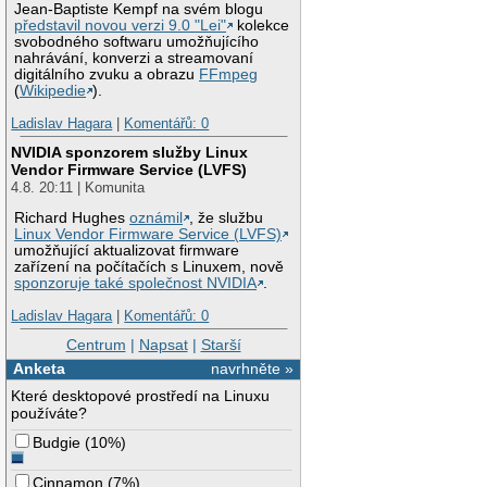
Jean-Baptiste Kempf na svém blogu
představil novou verzi 9.0 "Lei"
kolekce
svobodného softwaru umožňujícího
nahrávání, konverzi a streamovaní
digitálního zvuku a obrazu
FFmpeg
(
Wikipedie
).
Ladislav Hagara
|
Komentářů: 0
NVIDIA sponzorem služby Linux
Vendor Firmware Service (LVFS)
4.8. 20:11 | Komunita
Richard Hughes
oznámil
, že službu
Linux Vendor Firmware Service (LVFS)
umožňující aktualizovat firmware
zařízení na počítačích s Linuxem, nově
sponzoruje také společnost NVIDIA
.
Ladislav Hagara
|
Komentářů: 0
Centrum
|
Napsat
|
Starší
Anketa
navrhněte »
Které desktopové prostředí na Linuxu
používáte?
Budgie
(
10%
)
Cinnamon
(
7%
)