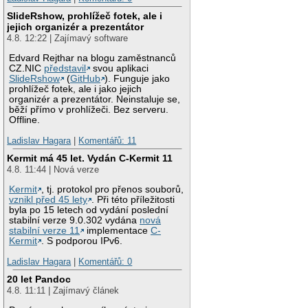
SlideRshow, prohlížeč fotek, ale i
jejich organizér a prezentátor
4.8. 12:22 | Zajímavý software
Edvard Rejthar na blogu zaměstnanců
CZ.NIC
představil
svou aplikaci
SlideRshow
(
GitHub
). Funguje jako
prohlížeč fotek, ale i jako jejich
organizér a prezentátor. Neinstaluje se,
běží přímo v prohlížeči. Bez serveru.
Offline.
Ladislav Hagara
|
Komentářů: 11
Kermit má 45 let. Vydán C-Kermit 11
4.8. 11:44 | Nová verze
Kermit
, tj. protokol pro přenos souborů,
vznikl před 45 lety
. Při této příležitosti
byla po 15 letech od vydání poslední
stabilní verze 9.0.302 vydána
nová
stabilní verze 11
implementace
C-
Kermit
. S podporou IPv6.
Ladislav Hagara
|
Komentářů: 0
20 let Pandoc
4.8. 11:11 | Zajímavý článek