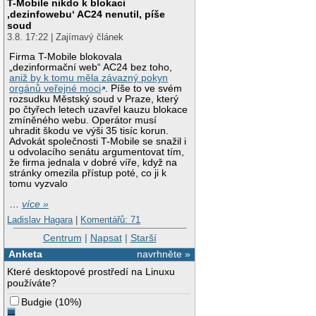
T-Mobile nikdo k blokaci
‚dezinfowebu‘ AC24 nenutil, píše
soud
3.8. 17:22 | Zajímavý článek
Firma T-Mobile blokovala
„dezinformační web“ AC24 bez toho,
aniž by k tomu měla závazný pokyn
orgánů veřejné moci
. Píše to ve svém
rozsudku Městský soud v Praze, který
po čtyřech letech uzavřel kauzu blokace
zmíněného webu. Operátor musí
uhradit škodu ve výši 35 tisíc korun.
Advokát společnosti T-Mobile se snažil i
u odvolacího senátu argumentovat tím,
že firma jednala v dobré víře, když na
stránky omezila přístup poté, co ji k
tomu vyzvalo
…
více »
Ladislav Hagara
|
Komentářů: 71
Centrum
|
Napsat
|
Starší
Anketa
navrhněte »
Které desktopové prostředí na Linuxu
používáte?
Budgie
(
10%
)