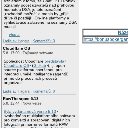
Vzhledem k tomu, že ChatGPT i Roblox
oznámily počet uživatelů nad prahovou
hodnotou DSA, je toto označení
„rozhodně možné“ a mohlo by „přijít
dříve či později“. On-line platformy a
vyhledávače zařazené na seznamy DSA
musejí
Náz
…
více »
https://bonuspokerga
Ladislav Hagara
|
Komentářů: 3
Cloudflare OS
5.8. 17:00 | Zajímavý software
Společnost Cloudflare
představila
Cloudflare OS
(
GitHub
), tj. open
source platformu navrženou pro
integraci umělé inteligence (agentů)
přímo do pracovních procesů
organizací.
Ladislav Hagara
|
Komentářů: 0
RawTherapee 5.13
5.8. 12:44 | Nová verze
Byla vydána nová verze 5.13
svobodného multiplatformního softwaru
pro konverzi a zpracování digitálních
fotografií primárně ve formátů RAW