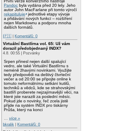
První verze konverzního nástroje
Pandoc
byla vydána před 20 lety. Jeho
autor John MacFarlane při tomto výročí
rekapituluje
jednotlivé etapy vývoje
a přidávání nových funkcí – rozšíření
nejen Markdownu a podporu mnoha
dalších formátů.
|🇵🇸
|
Komentářů: 0
Virtuální Bastlírna vol. 65: Už vám
dorazil předobjednaný INDX?
4.8. 00:55 | Pozvánky
Srpen přinesl nejen další spalující
vedro, ale také Virtuální Bastlírnu s
neméně žhavými novinkami. Využijte
tedy předpovědi na deštivý čtvrteční
večer a od 20:00 se připojte online k
tomuto neformálnímu setkání kutilů,
techniků a vědců, kde se strahovskými
bastlíři proberete nejzajímavější věci, na
které jste narazili za poslední měsíc.
Pokud jde o novinky, řeč zcela jistě
přijde na systém INDX pro tiskárny
Průša, který na konci
…
více »
bkralik
|
Komentářů: 0