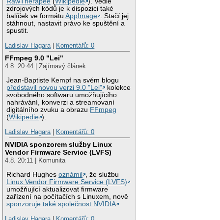
RawTherapee
(
Wikipedie
). Vedle
zdrojových kódů je k dispozici také
balíček ve formátu
AppImage
. Stačí jej
stáhnout, nastavit právo ke spuštění a
spustit.
Ladislav Hagara
|
Komentářů: 0
FFmpeg 9.0 "Lei"
4.8. 20:44 | Zajímavý článek
Jean-Baptiste Kempf na svém blogu
představil novou verzi 9.0 "Lei"
kolekce
svobodného softwaru umožňujícího
nahrávání, konverzi a streamovaní
digitálního zvuku a obrazu
FFmpeg
(
Wikipedie
).
Ladislav Hagara
|
Komentářů: 0
NVIDIA sponzorem služby Linux
Vendor Firmware Service (LVFS)
4.8. 20:11 | Komunita
Richard Hughes
oznámil
, že službu
Linux Vendor Firmware Service (LVFS)
umožňující aktualizovat firmware
zařízení na počítačích s Linuxem, nově
sponzoruje také společnost NVIDIA
.
Ladislav Hagara
|
Komentářů: 0