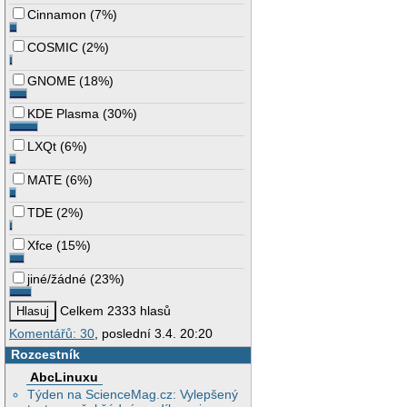
Cinnamon
(
7%
)
COSMIC
(
2%
)
GNOME
(
18%
)
KDE Plasma
(
30%
)
LXQt
(
6%
)
MATE
(
6%
)
TDE
(
2%
)
Xfce
(
15%
)
jiné/žádné
(
23%
)
Celkem 2333 hlasů
Komentářů: 30
, poslední 3.4. 20:20
Rozcestník
AbcLinuxu
Týden na ScienceMag.cz: Vylepšený