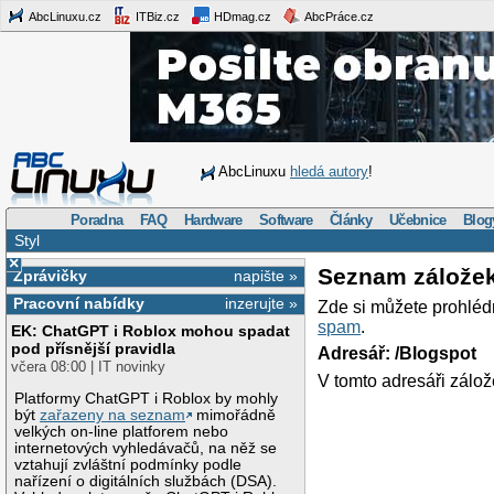
AbcLinuxu.cz
ITBiz.cz
HDmag.cz
AbcPráce.cz
AbcLinuxu
hledá autory
!
Poradna
FAQ
Hardware
Software
Články
Učebnice
Blog
Styl
×
Seznam zálože
Zprávičky
napište »
Pracovní nabídky
inzerujte »
Zde si můžete prohléd
spam
.
EK: ChatGPT i Roblox mohou spadat
pod přísnější pravidla
Adresář: /Blogspot
včera 08:00 | IT novinky
V tomto adresáři zálož
Platformy ChatGPT i Roblox by mohly
být
zařazeny na seznam
mimořádně
velkých on-line platforem nebo
internetových vyhledávačů, na něž se
vztahují zvláštní podmínky podle
nařízení o digitálních službách (DSA).