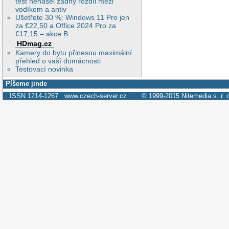
test nenašel žádný rozdíl mezi
vodíkem a antiv
Ušetřete 30 %: Windows 11 Pro jen
za €22,50 a Office 2024 Pro za
€17,15 – akce B
HDmag.cz
Kamery do bytu přinesou maximální
přehled o vaší domácnosti
Testovací novinka
Píšeme jinde
ISSN 1214-1267
www.czech-server.cz
© 1999-2015
Nitemedia s. r. 