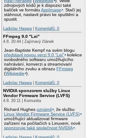
RawTherapee
(
Wikipedie
). Vedle
zdrojových kódů je k dispozici také
balíček ve formátu
AppImage
. Stačí jej
stáhnout, nastavit právo ke spuštění a
spustit.
Ladislav Hagara
|
Komentářů: 0
FFmpeg 9.0 "Lei"
4.8. 20:44 | Zajímavý článek
Jean-Baptiste Kempf na svém blogu
představil novou verzi 9.0 "Lei"
kolekce
svobodného softwaru umožňujícího
nahrávání, konverzi a streamovaní
digitálního zvuku a obrazu
FFmpeg
(
Wikipedie
).
Ladislav Hagara
|
Komentářů: 0
NVIDIA sponzorem služby Linux
Vendor Firmware Service (LVFS)
4.8. 20:11 | Komunita
Richard Hughes
oznámil
, že službu
Linux Vendor Firmware Service (LVFS)
umožňující aktualizovat firmware
zařízení na počítačích s Linuxem, nově
sponzoruje také společnost NVIDIA
.
Ladislav Hagara
|
Komentářů: 0