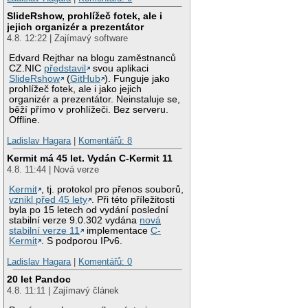
SlideRshow, prohlížeč fotek, ale i
jejich organizér a prezentátor
4.8. 12:22 | Zajímavý software
Edvard Rejthar na blogu zaměstnanců
CZ.NIC
představil
svou aplikaci
SlideRshow
(
GitHub
). Funguje jako
prohlížeč fotek, ale i jako jejich
organizér a prezentátor. Neinstaluje se,
běží přímo v prohlížeči. Bez serveru.
Offline.
Ladislav Hagara
|
Komentářů: 8
Kermit má 45 let. Vydán C-Kermit 11
4.8. 11:44 | Nová verze
Kermit
, tj. protokol pro přenos souborů,
vznikl před 45 lety
. Při této příležitosti
byla po 15 letech od vydání poslední
stabilní verze 9.0.302 vydána
nová
stabilní verze 11
implementace
C-
Kermit
. S podporou IPv6.
Ladislav Hagara
|
Komentářů: 0
20 let Pandoc
4.8. 11:11 | Zajímavý článek