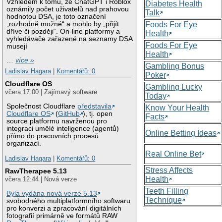
Vzhledem k tomu, že ChatGPT i Roblox
Diabetes Health
oznámily počet uživatelů nad prahovou
Talk
hodnotou DSA, je toto označení
„rozhodně možné“ a mohlo by „přijít
Foods For Eye
dříve či později“. On-line platformy a
Health
vyhledávače zařazené na seznamy DSA
Foods For Eye
musejí
Health
…
více »
Gambling Bonus
Ladislav Hagara
|
Komentářů: 0
Poker
Cloudflare OS
Gambling Lucky
včera 17:00 | Zajímavý software
Today
Společnost Cloudflare
představila
Know Your Health
Cloudflare OS
(
GitHub
), tj. open
Facts
source platformu navrženou pro
integraci umělé inteligence (agentů)
Online Betting Ideas
přímo do pracovních procesů
organizací.
Real Online Bet
Ladislav Hagara
|
Komentářů: 0
Stress Affects
RawTherapee 5.13
Health
včera 12:44 | Nová verze
Teeth Filling
Byla vydána nová verze 5.13
Technique
svobodného multiplatformního softwaru
pro konverzi a zpracování digitálních
fotografií primárně ve formátů RAW