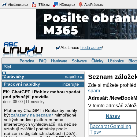
AbcLinuxu.cz
ITBiz.cz
HDmag.cz
AbcPráce.cz
AbcLinuxu
hledá autory
!
Poradna
FAQ
Hardware
Software
Články
Učebnice
Blog
Styl
×
Seznam zálože
Zprávičky
napište »
Pracovní nabídky
inzerujte »
Zde si můžete prohléd
spam
.
EK: ChatGPT i Roblox mohou spadat
pod přísnější pravidla
Adresář: /NewBookM
dnes 08:00 | IT novinky
V tomto adresáři zálož
Platformy ChatGPT i Roblox by mohly
být
zařazeny na seznam
mimořádně
Název
velkých on-line platforem nebo
internetových vyhledávačů, na něž se
Baccarat Gambling
vztahují zvláštní podmínky podle
Tips
nařízení o digitálních službách (DSA).