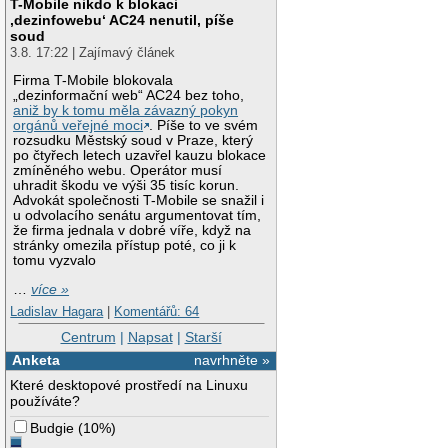
T-Mobile nikdo k blokaci
‚dezinfowebu‘ AC24 nenutil, píše
soud
3.8. 17:22 | Zajímavý článek
Firma T-Mobile blokovala
„dezinformační web“ AC24 bez toho,
aniž by k tomu měla závazný pokyn
orgánů veřejné moci
. Píše to ve svém
rozsudku Městský soud v Praze, který
po čtyřech letech uzavřel kauzu blokace
zmíněného webu. Operátor musí
uhradit škodu ve výši 35 tisíc korun.
Advokát společnosti T-Mobile se snažil i
u odvolacího senátu argumentovat tím,
že firma jednala v dobré víře, když na
stránky omezila přístup poté, co ji k
tomu vyzvalo
…
více »
Ladislav Hagara
|
Komentářů: 64
Centrum
|
Napsat
|
Starší
Anketa
navrhněte »
Které desktopové prostředí na Linuxu
používáte?
Budgie
(
10%
)