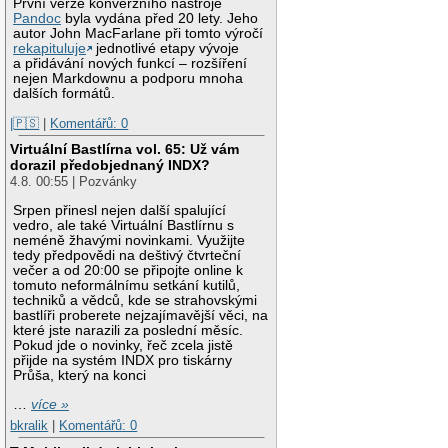
První verze konverzního nástroje
Pandoc
byla vydána před 20 lety. Jeho
autor John MacFarlane při tomto výročí
rekapituluje
jednotlivé etapy vývoje
a přidávání nových funkcí – rozšíření
nejen Markdownu a podporu mnoha
dalších formátů.
|🇵🇸
|
Komentářů: 0
Virtuální Bastlírna vol. 65: Už vám
dorazil předobjednaný INDX?
4.8. 00:55 | Pozvánky
Srpen přinesl nejen další spalující
vedro, ale také Virtuální Bastlírnu s
neméně žhavými novinkami. Využijte
tedy předpovědi na deštivý čtvrteční
večer a od 20:00 se připojte online k
tomuto neformálnímu setkání kutilů,
techniků a vědců, kde se strahovskými
bastlíři proberete nejzajímavější věci, na
které jste narazili za poslední měsíc.
Pokud jde o novinky, řeč zcela jistě
přijde na systém INDX pro tiskárny
Průša, který na konci
…
více »
bkralik
|
Komentářů: 0