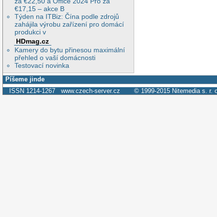
za €22,50 a Office 2024 Pro za
€17,15 – akce B
Týden na ITBiz: Čína podle zdrojů
zahájila výrobu zařízení pro domácí
produkci v
HDmag.cz
Kamery do bytu přinesou maximální
přehled o vaší domácnosti
Testovací novinka
Píšeme jinde
ISSN 1214-1267
www.czech-server.cz
© 1999-2015
Nitemedia s. r. 