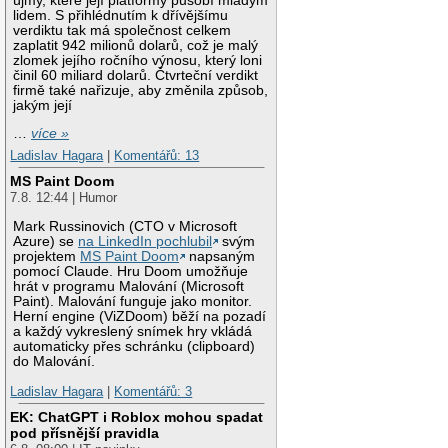
újmy, které její platformy působí mladým
lidem. S přihlédnutím k dřívějšímu
verdiktu tak má společnost celkem
zaplatit 942 milionů dolarů, což je malý
zlomek jejího ročního výnosu, který loni
činil 60 miliard dolarů. Čtvrteční verdikt
firmě také nařizuje, aby změnila způsob,
jakým její
…
více »
Ladislav Hagara
|
Komentářů: 13
MS Paint Doom
7.8. 12:44 | Humor
Mark Russinovich (CTO v Microsoft
Azure) se
na LinkedIn pochlubil
svým
projektem
MS Paint Doom
napsaným
pomocí Claude. Hru Doom umožňuje
hrát v programu Malování (Microsoft
Paint). Malování funguje jako monitor.
Herní engine (ViZDoom) běží na pozadí
a každý vykreslený snímek hry vkládá
automaticky přes schránku (clipboard)
do Malování.
Ladislav Hagara
|
Komentářů: 3
EK: ChatGPT i Roblox mohou spadat
pod přísnější pravidla