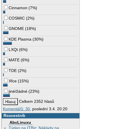
Cinnamon
(
7%
)
COSMIC
(
2%
)
GNOME
(
18%
)
KDE Plasma
(
30%
)
LXQt
(
6%
)
MATE
(
6%
)
TDE
(
2%
)
Xfce
(
15%
)
jiné/žádné
(
23%
)
Celkem 2352 hlasů
Komentářů: 30
, poslední 3.4. 20:20
Rozcestník
AbcLinuxu
Týden na ITBiz: Náklady na