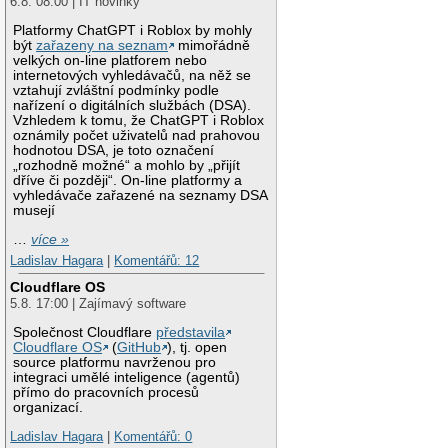
6.8. 08:00 | IT novinky
Platformy ChatGPT i Roblox by mohly
být
zařazeny na seznam
mimořádně
velkých on-line platforem nebo
internetových vyhledávačů, na něž se
vztahují zvláštní podmínky podle
nařízení o digitálních službách (DSA).
Vzhledem k tomu, že ChatGPT i Roblox
oznámily počet uživatelů nad prahovou
hodnotou DSA, je toto označení
„rozhodně možné“ a mohlo by „přijít
dříve či později“. On-line platformy a
vyhledávače zařazené na seznamy DSA
musejí
…
více »
Ladislav Hagara
|
Komentářů: 12
Cloudflare OS
5.8. 17:00 | Zajímavý software
Společnost Cloudflare
představila
Cloudflare OS
(
GitHub
), tj. open
source platformu navrženou pro
integraci umělé inteligence (agentů)
přímo do pracovních procesů
organizací.
Ladislav Hagara
|
Komentářů: 0