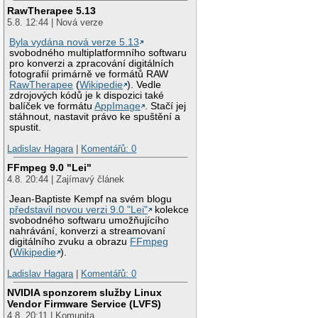
RawTherapee 5.13
5.8. 12:44 | Nová verze
Byla vydána nová verze 5.13
svobodného multiplatformního softwaru
pro konverzi a zpracování digitálních
fotografií primárně ve formátů RAW
RawTherapee
(
Wikipedie
). Vedle
zdrojových kódů je k dispozici také
balíček ve formátu
AppImage
. Stačí jej
stáhnout, nastavit právo ke spuštění a
spustit.
Ladislav Hagara
|
Komentářů: 0
FFmpeg 9.0 "Lei"
4.8. 20:44 | Zajímavý článek
Jean-Baptiste Kempf na svém blogu
představil novou verzi 9.0 "Lei"
kolekce
svobodného softwaru umožňujícího
nahrávání, konverzi a streamovaní
digitálního zvuku a obrazu
FFmpeg
(
Wikipedie
).
Ladislav Hagara
|
Komentářů: 0
NVIDIA sponzorem služby Linux
Vendor Firmware Service (LVFS)
4.8. 20:11 | Komunita