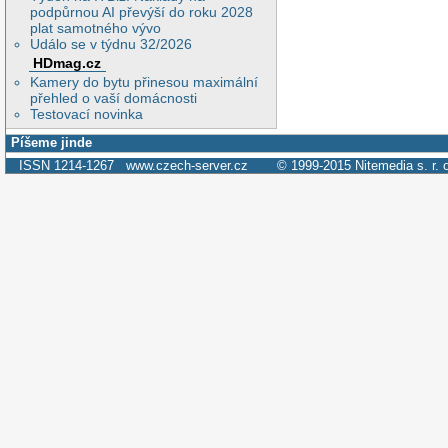
podpůrnou AI převýší do roku 2028
plat samotného vývo
Událo se v týdnu 32/2026
HDmag.cz
Kamery do bytu přinesou maximální
přehled o vaší domácnosti
Testovací novinka
Píšeme jinde
ISSN 1214-1267
www.czech-server.cz
© 1999-2015
Nitemedia s. r. 