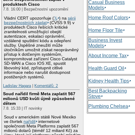
Casual Business
produktech Cisco
Models
7.8. 16:00 | Bezpečnostní upozornění
Home Roof Colors
Vládní CERT upozorňuje (
𝕏
) na
sérii
bezpečnostních záplat
(CVSS 9.9) v
produktech Cisco řešících kritické
Home Floor Tile
zranitelnosti umožňující obejití
autentizace, eskalaci oprávnění,
Business Invest
vzdálené spuštění kódu a odepření
služby. Úspěšné zneužití může
Models
útočníkům umožnit získat neoprávněný
přístup k dotčeným systémům,
About Income Tax
kompromitovat zařízení Cisco Catalyst
SD-WAN a Cisco IOS XE, spustit
libovolný kód, zpřístupnit citlivé
Health Guard Oil
informace nebo narušit dostupnost
postižených systémů.
Kidney Health Tips
Ladislav Hagara
|
Komentářů: 2
Best Backpacking
Soud nařídil firmě Meta zaplatit 567
Stove
milionů USD kvůli újmě způsobené
dětem
Plumbing Chelsea
7.8. 15:33 | IT novinky
Soud v americkém státě Nové Mexiko
ve čtvrtek
nařídil
internetové
společnosti Meta Platforms zaplatit 567
milionů dolarů (téměř 12 miliard Kč) za