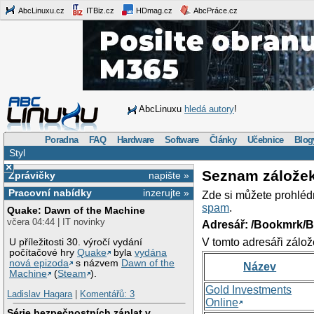
AbcLinuxu.cz
ITBiz.cz
HDmag.cz
AbcPráce.cz
AbcLinuxu
hledá autory
!
Poradna
FAQ
Hardware
Software
Články
Učebnice
Blog
Styl
×
Seznam zálože
Zprávičky
napište »
Pracovní nabídky
inzerujte »
Zde si můžete prohléd
spam
.
Quake: Dawn of the Machine
včera 04:44 | IT novinky
Adresář: /Bookmrk/
V tomto adresáři zálož
U příležitosti 30. výročí vydání
počítačové hry
Quake
byla
vydána
nová epizoda
s názvem
Dawn of the
Název
Machine
(
Steam
).
Gold Investments
Ladislav Hagara
|
Komentářů: 3
Online
Série bezpečnostních záplat v