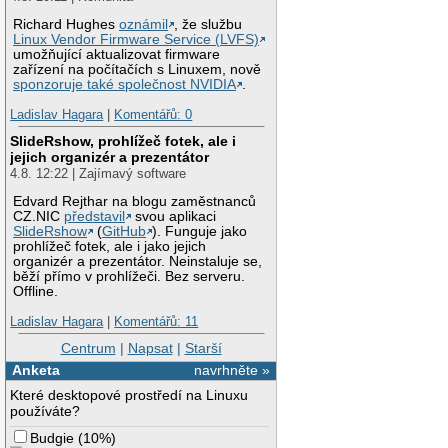
Richard Hughes
oznámil
, že službu
Linux Vendor Firmware Service (LVFS)
umožňující aktualizovat firmware
zařízení na počítačích s Linuxem, nově
sponzoruje také společnost NVIDIA
.
Ladislav Hagara
|
Komentářů: 0
SlideRshow, prohlížeč fotek, ale i
jejich organizér a prezentátor
4.8. 12:22 | Zajímavý software
Edvard Rejthar na blogu zaměstnanců
CZ.NIC
představil
svou aplikaci
SlideRshow
(
GitHub
). Funguje jako
prohlížeč fotek, ale i jako jejich
organizér a prezentátor. Neinstaluje se,
běží přímo v prohlížeči. Bez serveru.
Offline.
Ladislav Hagara
|
Komentářů: 11
Centrum
|
Napsat
|
Starší
Anketa
navrhněte »
Které desktopové prostředí na Linuxu
používáte?
Budgie
(
10%
)