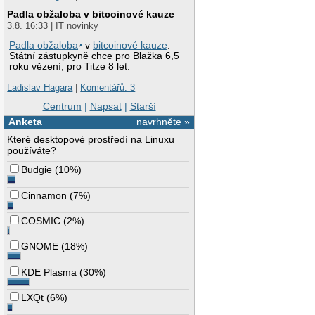
Padla obžaloba v bitcoinové kauze
3.8. 16:33 | IT novinky
Padla obžaloba
v
bitcoinové kauze
.
Státní zástupkyně chce pro Blažka 6,5
roku vězení, pro Titze 8 let.
Ladislav Hagara
|
Komentářů: 3
Centrum
|
Napsat
|
Starší
Anketa
navrhněte »
Které desktopové prostředí na Linuxu
používáte?
Budgie
(
10%
)
Cinnamon
(
7%
)
COSMIC
(
2%
)
GNOME
(
18%
)
KDE Plasma
(
30%
)
LXQt
(
6%
)