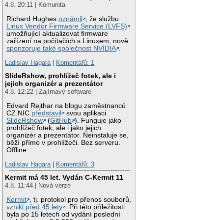
4.8. 20:11 | Komunita
Richard Hughes
oznámil
, že službu
Linux Vendor Firmware Service (LVFS)
umožňující aktualizovat firmware
zařízení na počítačích s Linuxem, nově
sponzoruje také společnost NVIDIA
.
Ladislav Hagara
|
Komentářů: 1
SlideRshow, prohlížeč fotek, ale i
jejich organizér a prezentátor
4.8. 12:22 | Zajímavý software
Edvard Rejthar na blogu zaměstnanců
CZ.NIC
představil
svou aplikaci
SlideRshow
(
GitHub
). Funguje jako
prohlížeč fotek, ale i jako jejich
organizér a prezentátor. Neinstaluje se,
běží přímo v prohlížeči. Bez serveru.
Offline.
Ladislav Hagara
|
Komentářů: 3
Kermit má 45 let. Vydán C-Kermit 11
4.8. 11:44 | Nová verze
Kermit
, tj. protokol pro přenos souborů,
vznikl před 45 lety
. Při této příležitosti
byla po 15 letech od vydání poslední