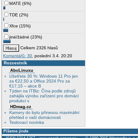
MATE
(
6%
)
TDE
(
2%
)
Xfce
(
15%
)
jiné/žádné
(
23%
)
Celkem 2326 hlasů
Komentářů: 30
, poslední 3.4. 20:20
Rozcestník
AbcLinuxu
Ušetřete 30 %: Windows 11 Pro jen
za €22,50 a Office 2024 Pro za
€17,15 – akce B
Týden na ITBiz: Čína podle zdrojů
zahájila výrobu zařízení pro domácí
produkci v
HDmag.cz
Kamery do bytu přinesou maximální
přehled o vaší domácnosti
Testovací novinka
Píšeme jinde