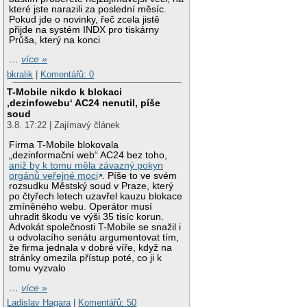
které jste narazili za poslední měsíc.
Pokud jde o novinky, řeč zcela jistě
přijde na systém INDX pro tiskárny
Průša, který na konci
…
více »
bkralik
|
Komentářů: 0
T-Mobile nikdo k blokaci
‚dezinfowebu‘ AC24 nenutil, píše
soud
3.8. 17:22 | Zajímavý článek
Firma T-Mobile blokovala
„dezinformační web“ AC24 bez toho,
aniž by k tomu měla závazný pokyn
orgánů veřejné moci
. Píše to ve svém
rozsudku Městský soud v Praze, který
po čtyřech letech uzavřel kauzu blokace
zmíněného webu. Operátor musí
uhradit škodu ve výši 35 tisíc korun.
Advokát společnosti T-Mobile se snažil i
u odvolacího senátu argumentovat tím,
že firma jednala v dobré víře, když na
stránky omezila přístup poté, co ji k
tomu vyzvalo
…
více »
Ladislav Hagara
|
Komentářů: 50