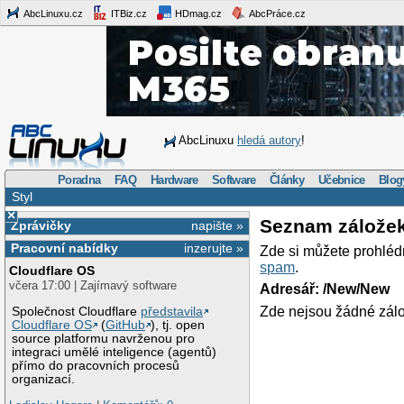
AbcLinuxu.cz
ITBiz.cz
HDmag.cz
AbcPráce.cz
AbcLinuxu
hledá autory
!
Poradna
FAQ
Hardware
Software
Články
Učebnice
Blog
Styl
×
Seznam zálože
Zprávičky
napište »
Pracovní nabídky
inzerujte »
Zde si můžete prohléd
spam
.
Cloudflare OS
včera 17:00 | Zajímavý software
Adresář: /New/New
Zde nejsou žádné zálo
Společnost Cloudflare
představila
Cloudflare OS
(
GitHub
), tj. open
source platformu navrženou pro
integraci umělé inteligence (agentů)
přímo do pracovních procesů
organizací.