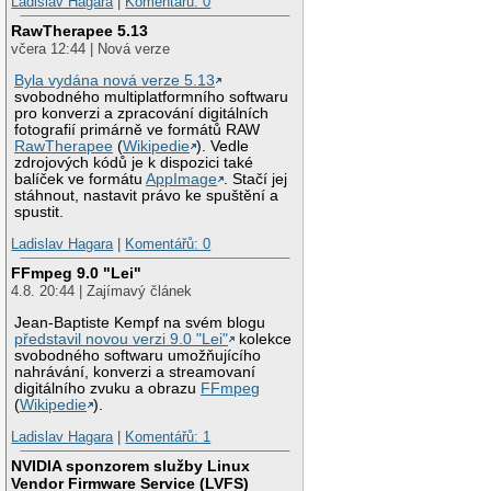
Ladislav Hagara
|
Komentářů: 0
RawTherapee 5.13
včera 12:44 | Nová verze
Byla vydána nová verze 5.13
svobodného multiplatformního softwaru
pro konverzi a zpracování digitálních
fotografií primárně ve formátů RAW
RawTherapee
(
Wikipedie
). Vedle
zdrojových kódů je k dispozici také
balíček ve formátu
AppImage
. Stačí jej
stáhnout, nastavit právo ke spuštění a
spustit.
Ladislav Hagara
|
Komentářů: 0
FFmpeg 9.0 "Lei"
4.8. 20:44 | Zajímavý článek
Jean-Baptiste Kempf na svém blogu
představil novou verzi 9.0 "Lei"
kolekce
svobodného softwaru umožňujícího
nahrávání, konverzi a streamovaní
digitálního zvuku a obrazu
FFmpeg
(
Wikipedie
).
Ladislav Hagara
|
Komentářů: 1
NVIDIA sponzorem služby Linux
Vendor Firmware Service (LVFS)