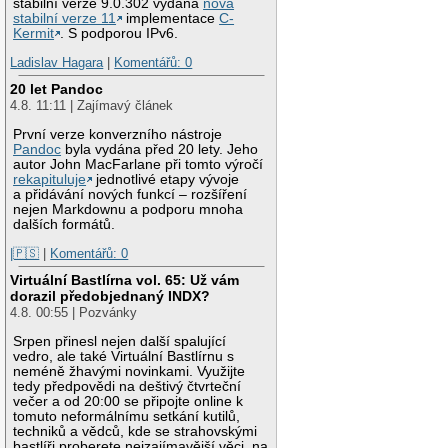
stabilní verze 9.0.302 vydána
nová
stabilní verze 11
implementace
C-
Kermit
. S podporou IPv6.
Ladislav Hagara
|
Komentářů: 0
20 let Pandoc
4.8. 11:11 | Zajímavý článek
První verze konverzního nástroje
Pandoc
byla vydána před 20 lety. Jeho
autor John MacFarlane při tomto výročí
rekapituluje
jednotlivé etapy vývoje
a přidávání nových funkcí – rozšíření
nejen Markdownu a podporu mnoha
dalších formátů.
|🇵🇸
|
Komentářů: 0
Virtuální Bastlírna vol. 65: Už vám
dorazil předobjednaný INDX?
4.8. 00:55 | Pozvánky
Srpen přinesl nejen další spalující
vedro, ale také Virtuální Bastlírnu s
neméně žhavými novinkami. Využijte
tedy předpovědi na deštivý čtvrteční
večer a od 20:00 se připojte online k
tomuto neformálnímu setkání kutilů,
techniků a vědců, kde se strahovskými
bastlíři proberete nejzajímavější věci, na