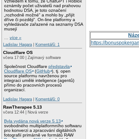
Vzhledem k tomu, že ChatGPT i Roblox
oznámily počet uživatelů nad prahovou
hodnotou DSA, je toto označení
„rozhodně možné“ a mohlo by „přijít
dříve či později“. On-line platformy a
vyhledávače zařazené na seznamy DSA
musejí
Náz
…
více »
https://bonuspokerga
Ladislav Hagara
|
Komentářů: 1
Cloudflare OS
včera 17:00 | Zajímavý software
Společnost Cloudflare
představila
Cloudflare OS
(
GitHub
), tj. open
source platformu navrženou pro
integraci umělé inteligence (agentů)
přímo do pracovních procesů
organizací.
Ladislav Hagara
|
Komentářů: 0
RawTherapee 5.13
včera 12:44 | Nová verze
Byla vydána nová verze 5.13
svobodného multiplatformního softwaru
pro konverzi a zpracování digitálních
fotografií primárně ve formátů RAW