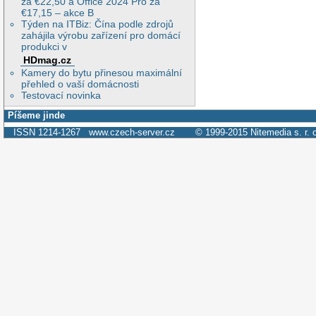
za €22,50 a Office 2024 Pro za
€17,15 – akce B
Týden na ITBiz: Čína podle zdrojů
zahájila výrobu zařízení pro domácí
produkci v
HDmag.cz
Kamery do bytu přinesou maximální
přehled o vaší domácnosti
Testovací novinka
Píšeme jinde
ISSN 1214-1267
www.czech-server.cz
© 1999-2015
Nitemedia s. r. 