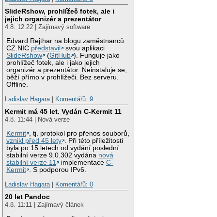
SlideRshow, prohlížeč fotek, ale i
jejich organizér a prezentátor
4.8. 12:22 | Zajímavý software
Edvard Rejthar na blogu zaměstnanců
CZ.NIC
představil
svou aplikaci
SlideRshow
(
GitHub
). Funguje jako
prohlížeč fotek, ale i jako jejich
organizér a prezentátor. Neinstaluje se,
běží přímo v prohlížeči. Bez serveru.
Offline.
Ladislav Hagara
|
Komentářů: 9
Kermit má 45 let. Vydán C-Kermit 11
4.8. 11:44 | Nová verze
Kermit
, tj. protokol pro přenos souborů,
vznikl před 45 lety
. Při této příležitosti
byla po 15 letech od vydání poslední
stabilní verze 9.0.302 vydána
nová
stabilní verze 11
implementace
C-
Kermit
. S podporou IPv6.
Ladislav Hagara
|
Komentářů: 0
20 let Pandoc
4.8. 11:11 | Zajímavý článek