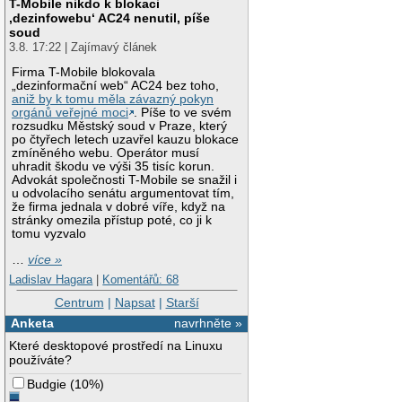
T-Mobile nikdo k blokaci
‚dezinfowebu‘ AC24 nenutil, píše
soud
3.8. 17:22 | Zajímavý článek
Firma T-Mobile blokovala
„dezinformační web“ AC24 bez toho,
aniž by k tomu měla závazný pokyn
orgánů veřejné moci
. Píše to ve svém
rozsudku Městský soud v Praze, který
po čtyřech letech uzavřel kauzu blokace
zmíněného webu. Operátor musí
uhradit škodu ve výši 35 tisíc korun.
Advokát společnosti T-Mobile se snažil i
u odvolacího senátu argumentovat tím,
že firma jednala v dobré víře, když na
stránky omezila přístup poté, co ji k
tomu vyzvalo
…
více »
Ladislav Hagara
|
Komentářů: 68
Centrum
|
Napsat
|
Starší
Anketa
navrhněte »
Které desktopové prostředí na Linuxu
používáte?
Budgie
(
10%
)