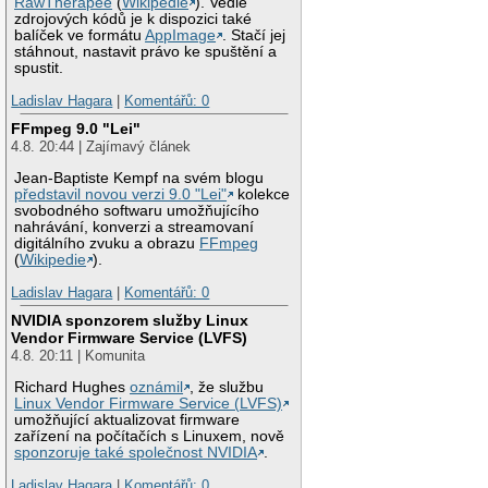
RawTherapee
(
Wikipedie
). Vedle
zdrojových kódů je k dispozici také
balíček ve formátu
AppImage
. Stačí jej
stáhnout, nastavit právo ke spuštění a
spustit.
Ladislav Hagara
|
Komentářů: 0
FFmpeg 9.0 "Lei"
4.8. 20:44 | Zajímavý článek
Jean-Baptiste Kempf na svém blogu
představil novou verzi 9.0 "Lei"
kolekce
svobodného softwaru umožňujícího
nahrávání, konverzi a streamovaní
digitálního zvuku a obrazu
FFmpeg
(
Wikipedie
).
Ladislav Hagara
|
Komentářů: 0
NVIDIA sponzorem služby Linux
Vendor Firmware Service (LVFS)
4.8. 20:11 | Komunita
Richard Hughes
oznámil
, že službu
Linux Vendor Firmware Service (LVFS)
umožňující aktualizovat firmware
zařízení na počítačích s Linuxem, nově
sponzoruje také společnost NVIDIA
.
Ladislav Hagara
|
Komentářů: 0