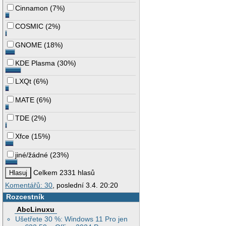
Cinnamon
(
7%
)
COSMIC
(
2%
)
GNOME
(
18%
)
KDE Plasma
(
30%
)
LXQt
(
6%
)
MATE
(
6%
)
TDE
(
2%
)
Xfce
(
15%
)
jiné/žádné
(
23%
)
Celkem 2331 hlasů
Komentářů: 30
, poslední 3.4. 20:20
Rozcestník
AbcLinuxu
Ušetřete 30 %: Windows 11 Pro jen