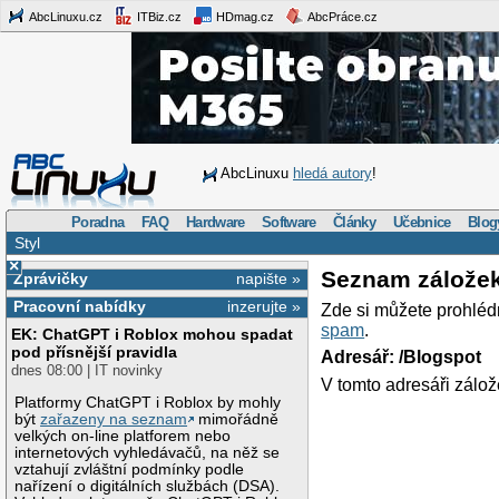
AbcLinuxu.cz
ITBiz.cz
HDmag.cz
AbcPráce.cz
AbcLinuxu
hledá autory
!
Poradna
FAQ
Hardware
Software
Články
Učebnice
Blog
Styl
×
Seznam zálože
Zprávičky
napište »
Pracovní nabídky
inzerujte »
Zde si můžete prohléd
spam
.
EK: ChatGPT i Roblox mohou spadat
pod přísnější pravidla
Adresář: /Blogspot
dnes 08:00 | IT novinky
V tomto adresáři zálož
Platformy ChatGPT i Roblox by mohly
být
zařazeny na seznam
mimořádně
velkých on-line platforem nebo
internetových vyhledávačů, na něž se
vztahují zvláštní podmínky podle
nařízení o digitálních službách (DSA).