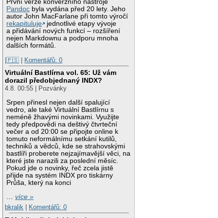
První verze konverzního nástroje
Pandoc
byla vydána před 20 lety. Jeho
autor John MacFarlane při tomto výročí
rekapituluje
jednotlivé etapy vývoje
a přidávání nových funkcí – rozšíření
nejen Markdownu a podporu mnoha
dalších formátů.
|🇵🇸
|
Komentářů: 0
Virtuální Bastlírna vol. 65: Už vám
dorazil předobjednaný INDX?
4.8. 00:55 | Pozvánky
Srpen přinesl nejen další spalující
vedro, ale také Virtuální Bastlírnu s
neméně žhavými novinkami. Využijte
tedy předpovědi na deštivý čtvrteční
večer a od 20:00 se připojte online k
tomuto neformálnímu setkání kutilů,
techniků a vědců, kde se strahovskými
bastlíři proberete nejzajímavější věci, na
které jste narazili za poslední měsíc.
Pokud jde o novinky, řeč zcela jistě
přijde na systém INDX pro tiskárny
Průša, který na konci
…
více »
bkralik
|
Komentářů: 0