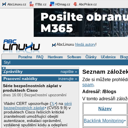
AbcLinuxu.cz
ITBiz.cz
HDmag.cz
AbcPráce.cz
AbcLinuxu
hledá autory
!
Poradna
FAQ
Hardware
Software
Články
Učebnice
Blog
Styl
×
Seznam zálože
Zprávičky
napište »
Pracovní nabídky
inzerujte »
Zde si můžete prohléd
spam
.
Série bezpečnostních záplat v
produktech Cisco
Adresář: /Blogs
dnes 16:00 | Bezpečnostní upozornění
V tomto adresáři zálož
Vládní CERT upozorňuje (
𝕏
) na
sérii
bezpečnostních záplat
(CVSS 9.9) v
Název
produktech Cisco řešících kritické
zranitelnosti umožňující obejití
Backlink Monitoring
autentizace, eskalaci oprávnění,
vzdálené spuštění kódu a odepření