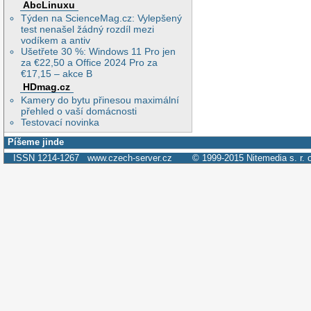
AbcLinuxu
Týden na ScienceMag.cz: Vylepšený
test nenašel žádný rozdíl mezi
vodíkem a antiv
Ušetřete 30 %: Windows 11 Pro jen
za €22,50 a Office 2024 Pro za
€17,15 – akce B
HDmag.cz
Kamery do bytu přinesou maximální
přehled o vaší domácnosti
Testovací novinka
Píšeme jinde
ISSN 1214-1267
www.czech-server.cz
© 1999-2015
Nitemedia s. r. 