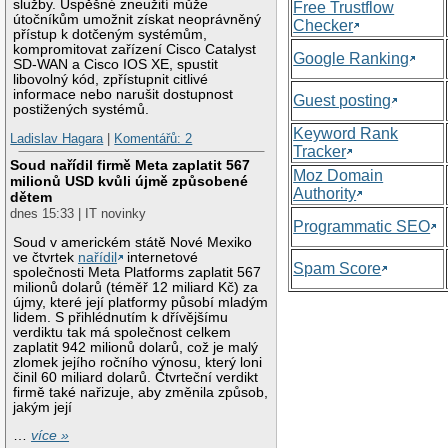
služby. Úspěšné zneužití může
Free Trustflow
útočníkům umožnit získat neoprávněný
Checker
přístup k dotčeným systémům,
kompromitovat zařízení Cisco Catalyst
Google Ranking
SD-WAN a Cisco IOS XE, spustit
libovolný kód, zpřístupnit citlivé
informace nebo narušit dostupnost
Guest posting
postižených systémů.
Keyword Rank
Ladislav Hagara
|
Komentářů: 2
Tracker
Soud nařídil firmě Meta zaplatit 567
Moz Domain
milionů USD kvůli újmě způsobené
Authority
dětem
dnes 15:33 | IT novinky
Programmatic SEO
Soud v americkém státě Nové Mexiko
ve čtvrtek
nařídil
internetové
Spam Score
společnosti Meta Platforms zaplatit 567
milionů dolarů (téměř 12 miliard Kč) za
újmy, které její platformy působí mladým
lidem. S přihlédnutím k dřívějšímu
verdiktu tak má společnost celkem
zaplatit 942 milionů dolarů, což je malý
zlomek jejího ročního výnosu, který loni
činil 60 miliard dolarů. Čtvrteční verdikt
firmě také nařizuje, aby změnila způsob,
jakým její
…
více »