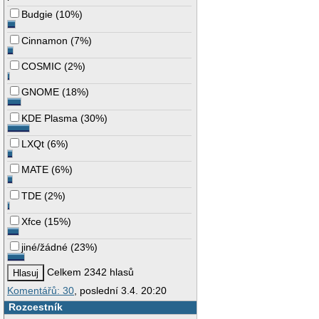
Budgie
(
10%
)
Cinnamon
(
7%
)
COSMIC
(
2%
)
GNOME
(
18%
)
KDE Plasma
(
30%
)
LXQt
(
6%
)
MATE
(
6%
)
TDE
(
2%
)
Xfce
(
15%
)
jiné/žádné
(
23%
)
Celkem 2342 hlasů
Komentářů: 30
, poslední 3.4. 20:20
Rozcestník