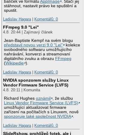
balíček ve formátu
AppImage
. Stačí jej
stáhnout, nastavit právo ke spuštění a
spustit.
Ladislav Hagara
|
Komentářů: 0
FFmpeg 9.0 "Lei"
4.8. 20:44 | Zajímavý článek
Jean-Baptiste Kempf na svém blogu
představil novou verzi 9.0 "Lei"
kolekce
svobodného softwaru umožňujícího
nahrávání, konverzi a streamovaní
digitálního zvuku a obrazu
FFmpeg
(
Wikipedie
).
Ladislav Hagara
|
Komentářů: 0
NVIDIA sponzorem služby Linux
Vendor Firmware Service (LVFS)
4.8. 20:11 | Komunita
Richard Hughes
oznámil
, že službu
Linux Vendor Firmware Service (LVFS)
umožňující aktualizovat firmware
zařízení na počítačích s Linuxem, nově
sponzoruje také společnost NVIDIA
.
Ladislav Hagara
|
Komentářů: 0
SlideRshow, prohlížeč fotek, ale i