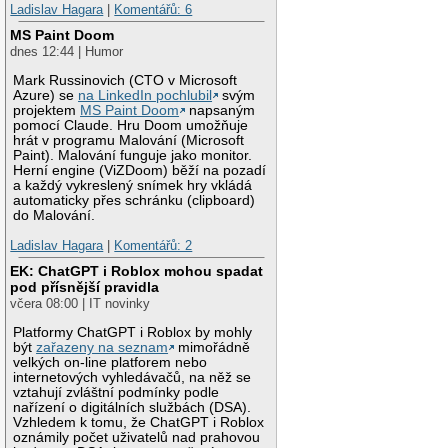
Ladislav Hagara
|
Komentářů: 6
MS Paint Doom
dnes 12:44 | Humor
Mark Russinovich (CTO v Microsoft
Azure) se
na LinkedIn pochlubil
svým
projektem
MS Paint Doom
napsaným
pomocí Claude. Hru Doom umožňuje
hrát v programu Malování (Microsoft
Paint). Malování funguje jako monitor.
Herní engine (ViZDoom) běží na pozadí
a každý vykreslený snímek hry vkládá
automaticky přes schránku (clipboard)
do Malování.
Ladislav Hagara
|
Komentářů: 2
EK: ChatGPT i Roblox mohou spadat
pod přísnější pravidla
včera 08:00 | IT novinky
Platformy ChatGPT i Roblox by mohly
být
zařazeny na seznam
mimořádně
velkých on-line platforem nebo
internetových vyhledávačů, na něž se
vztahují zvláštní podmínky podle
nařízení o digitálních službách (DSA).
Vzhledem k tomu, že ChatGPT i Roblox
oznámily počet uživatelů nad prahovou