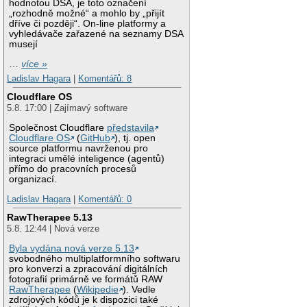
hodnotou DSA, je toto označení
„rozhodně možné“ a mohlo by „přijít
dříve či později“. On-line platformy a
vyhledávače zařazené na seznamy DSA
musejí
…
více »
Ladislav Hagara
|
Komentářů: 8
Cloudflare OS
5.8. 17:00 | Zajímavý software
Společnost Cloudflare
představila
Cloudflare OS
(
GitHub
), tj. open
source platformu navrženou pro
integraci umělé inteligence (agentů)
přímo do pracovních procesů
organizací.
Ladislav Hagara
|
Komentářů: 0
RawTherapee 5.13
5.8. 12:44 | Nová verze
Byla vydána nová verze 5.13
svobodného multiplatformního softwaru
pro konverzi a zpracování digitálních
fotografií primárně ve formátů RAW
RawTherapee
(
Wikipedie
). Vedle
zdrojových kódů je k dispozici také