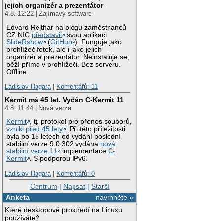
jejich organizér a prezentátor
4.8. 12:22 | Zajímavý software
Edvard Rejthar na blogu zaměstnanců
CZ.NIC
představil
svou aplikaci
SlideRshow
(
GitHub
). Funguje jako
prohlížeč fotek, ale i jako jejich
organizér a prezentátor. Neinstaluje se,
běží přímo v prohlížeči. Bez serveru.
Offline.
Ladislav Hagara
|
Komentářů: 11
Kermit má 45 let. Vydán C-Kermit 11
4.8. 11:44 | Nová verze
Kermit
, tj. protokol pro přenos souborů,
vznikl před 45 lety
. Při této příležitosti
byla po 15 letech od vydání poslední
stabilní verze 9.0.302 vydána
nová
stabilní verze 11
implementace
C-
Kermit
. S podporou IPv6.
Ladislav Hagara
|
Komentářů: 0
Centrum
|
Napsat
|
Starší
Anketa
navrhněte »
Které desktopové prostředí na Linuxu
používáte?