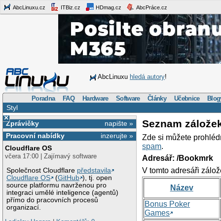
AbcLinuxu.cz
ITBiz.cz
HDmag.cz
AbcPráce.cz
AbcLinuxu
hledá autory
!
Poradna
FAQ
Hardware
Software
Články
Učebnice
Blog
Styl
×
Seznam zálože
Zprávičky
napište »
Pracovní nabídky
inzerujte »
Zde si můžete prohléd
spam
.
Cloudflare OS
včera 17:00 | Zajímavý software
Adresář: /Bookmrk
V tomto adresáři zálož
Společnost Cloudflare
představila
Cloudflare OS
(
GitHub
), tj. open
source platformu navrženou pro
Název
integraci umělé inteligence (agentů)
přímo do pracovních procesů
Bonus Poker
organizací.
Games