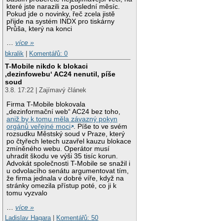
které jste narazili za poslední měsíc.
Pokud jde o novinky, řeč zcela jistě
přijde na systém INDX pro tiskárny
Průša, který na konci
…
více »
bkralik
|
Komentářů: 0
T-Mobile nikdo k blokaci
‚dezinfowebu‘ AC24 nenutil, píše
soud
3.8. 17:22 | Zajímavý článek
Firma T-Mobile blokovala
„dezinformační web“ AC24 bez toho,
aniž by k tomu měla závazný pokyn
orgánů veřejné moci
. Píše to ve svém
rozsudku Městský soud v Praze, který
po čtyřech letech uzavřel kauzu blokace
zmíněného webu. Operátor musí
uhradit škodu ve výši 35 tisíc korun.
Advokát společnosti T-Mobile se snažil i
u odvolacího senátu argumentovat tím,
že firma jednala v dobré víře, když na
stránky omezila přístup poté, co ji k
tomu vyzvalo
…
více »
Ladislav Hagara
|
Komentářů: 50