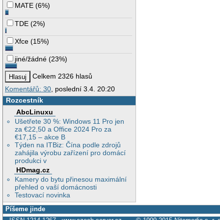
MATE
(
6%
)
TDE
(
2%
)
Xfce
(
15%
)
jiné/žádné
(
23%
)
Celkem 2326 hlasů
Komentářů: 30
, poslední 3.4. 20:20
Rozcestník
AbcLinuxu
Ušetřete 30 %: Windows 11 Pro jen
za €22,50 a Office 2024 Pro za
€17,15 – akce B
Týden na ITBiz: Čína podle zdrojů
zahájila výrobu zařízení pro domácí
produkci v
HDmag.cz
Kamery do bytu přinesou maximální
přehled o vaší domácnosti
Testovací novinka
Píšeme jinde