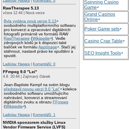
Ladislav Hagara
|
Komentářů: 0
Spinning Casino
Game
RawTherapee 5.13
včera 12:44 | Nová verze
Grand Casinos
Online
Byla vydána nová verze 5.13
svobodného multiplatformního softwaru
Poker Game sets
pro konverzi a zpracování digitálních
fotografií primárně ve formátů RAW
RawTherapee
(
Wikipedie
). Vedle
Casino Crap Table
zdrojových kódů je k dispozici také
balíček ve formátu
AppImage
. Stačí jej
stáhnout, nastavit právo ke spuštění a
SEO Insight Tools
spustit.
Ladislav Hagara
|
Komentářů: 0
FFmpeg 9.0 "Lei"
4.8. 20:44 | Zajímavý článek
Jean-Baptiste Kempf na svém blogu
představil novou verzi 9.0 "Lei"
kolekce
svobodného softwaru umožňujícího
nahrávání, konverzi a streamovaní
digitálního zvuku a obrazu
FFmpeg
(
Wikipedie
).
Ladislav Hagara
|
Komentářů: 1
NVIDIA sponzorem služby Linux
Vendor Firmware Service (LVFS)