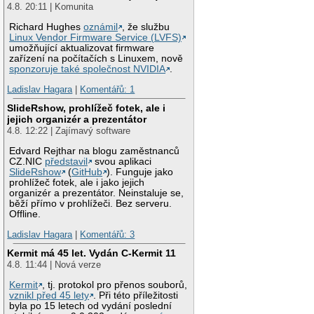
4.8. 20:11 | Komunita
Richard Hughes
oznámil
, že službu
Linux Vendor Firmware Service (LVFS)
umožňující aktualizovat firmware
zařízení na počítačích s Linuxem, nově
sponzoruje také společnost NVIDIA
.
Ladislav Hagara
|
Komentářů: 1
SlideRshow, prohlížeč fotek, ale i
jejich organizér a prezentátor
4.8. 12:22 | Zajímavý software
Edvard Rejthar na blogu zaměstnanců
CZ.NIC
představil
svou aplikaci
SlideRshow
(
GitHub
). Funguje jako
prohlížeč fotek, ale i jako jejich
organizér a prezentátor. Neinstaluje se,
běží přímo v prohlížeči. Bez serveru.
Offline.
Ladislav Hagara
|
Komentářů: 3
Kermit má 45 let. Vydán C-Kermit 11
4.8. 11:44 | Nová verze
Kermit
, tj. protokol pro přenos souborů,
vznikl před 45 lety
. Při této příležitosti
byla po 15 letech od vydání poslední