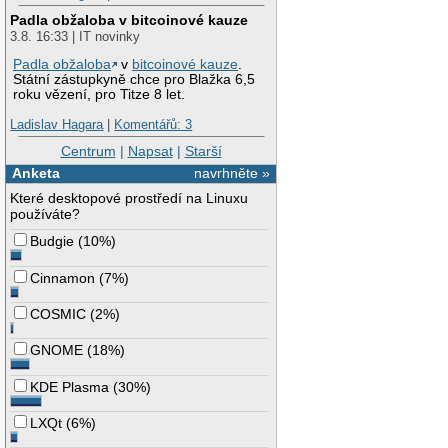
Padla obžaloba v bitcoinové kauze
3.8. 16:33 | IT novinky
Padla obžaloba
v
bitcoinové kauze
.
Státní zástupkyně chce pro Blažka 6,5
roku vězení, pro Titze 8 let.
Ladislav Hagara
|
Komentářů: 3
Centrum
|
Napsat
|
Starší
Anketa
navrhněte »
Které desktopové prostředí na Linuxu
používáte?
Budgie
(
10%
)
Cinnamon
(
7%
)
COSMIC
(
2%
)
GNOME
(
18%
)
KDE Plasma
(
30%
)
LXQt
(
6%
)