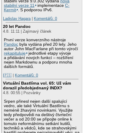
stabilní verze 9.0.302 vydána
nová
stabilní verze 11
implementace
C-
Kermit
. S podporou IPv6.
Ladislav Hagara
|
Komentářů: 0
20 let Pandoc
4.8. 11:11 | Zajímavý článek
První verze konverzního nástroje
Pandoc
byla vydána před 20 lety. Jeho
autor John MacFarlane při tomto výročí
rekapituluje
jednotlivé etapy vývoje
a přidávání nových funkcí – rozšíření
nejen Markdownu a podporu mnoha
dalších formátů.
|🇵🇸
|
Komentářů: 0
Virtuální Bastlírna vol. 65: Už vám
dorazil předobjednaný INDX?
4.8. 00:55 | Pozvánky
Srpen přinesl nejen další spalující
vedro, ale také Virtuální Bastlírnu s
neméně žhavými novinkami. Využijte
tedy předpovědi na deštivý čtvrteční
večer a od 20:00 se připojte online k
tomuto neformálnímu setkání kutilů,
techniků a vědců, kde se strahovskými
bastlíři proberete nejzajímavější věci, na