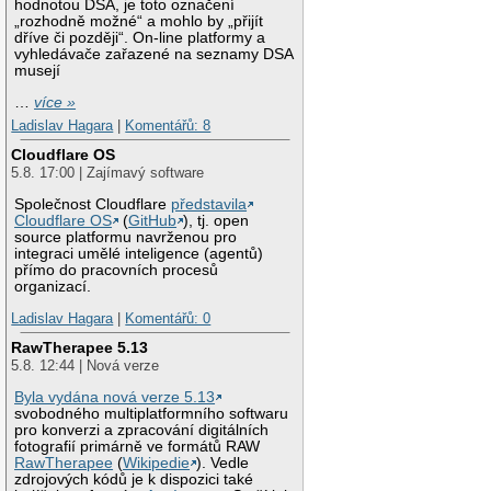
hodnotou DSA, je toto označení
„rozhodně možné“ a mohlo by „přijít
dříve či později“. On-line platformy a
vyhledávače zařazené na seznamy DSA
musejí
…
více »
Ladislav Hagara
|
Komentářů: 8
Cloudflare OS
5.8. 17:00 | Zajímavý software
Společnost Cloudflare
představila
Cloudflare OS
(
GitHub
), tj. open
source platformu navrženou pro
integraci umělé inteligence (agentů)
přímo do pracovních procesů
organizací.
Ladislav Hagara
|
Komentářů: 0
RawTherapee 5.13
5.8. 12:44 | Nová verze
Byla vydána nová verze 5.13
svobodného multiplatformního softwaru
pro konverzi a zpracování digitálních
fotografií primárně ve formátů RAW
RawTherapee
(
Wikipedie
). Vedle
zdrojových kódů je k dispozici také