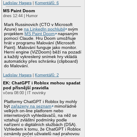
Ladislav Hagara
|
Komentářů: 6
MS Paint Doom
dnes 12:44 | Humor
Mark Russinovich (CTO v Microsoft
Azure) se
na LinkedIn pochlubil
svým
projektem
MS Paint Doom
napsaným
pomocí Claude. Hru Doom umožňuje
hrát v programu Malování (Microsoft
Paint). Malování funguje jako monitor.
Herní engine (ViZDoom) běží na pozadí
a každý vykreslený snímek hry vkládá
automaticky přes schránku (clipboard)
do Malování.
Ladislav Hagara
|
Komentářů: 2
EK: ChatGPT i Roblox mohou spadat
pod přísnější pravidla
včera 08:00 | IT novinky
Platformy ChatGPT i Roblox by mohly
být
zařazeny na seznam
mimořádně
velkých on-line platforem nebo
internetových vyhledávačů, na něž se
vztahují zvláštní podmínky podle
nařízení o digitálních službách (DSA).
Vzhledem k tomu, že ChatGPT i Roblox
oznámily počet uživatelů nad prahovou