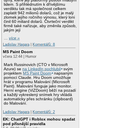
újmy, které její platformy působí mladým
lidem. S přihlédnutím k dřívějšímu
verdiktu tak má společnost celkem
zaplatit 942 milionů dolarů, což je malý
zlomek jejího ročního výnosu, který loni
činil 60 miliard dolarů. Čtvrteční verdikt
firmě také nařizuje, aby změnila způsob,
jakým její
…
více »
Ladislav Hagara
|
Komentářů: 8
MS Paint Doom
včera 12:44 | Humor
Mark Russinovich (CTO v Microsoft
Azure) se
na LinkedIn pochlubil
svým
projektem
MS Paint Doom
napsaným
pomocí Claude. Hru Doom umožňuje
hrát v programu Malování (Microsoft
Paint). Malování funguje jako monitor.
Herní engine (ViZDoom) běží na pozadí
a každý vykreslený snímek hry vkládá
automaticky přes schránku (clipboard)
do Malování.
Ladislav Hagara
|
Komentářů: 2
EK: ChatGPT i Roblox mohou spadat
pod přísnější pravidla