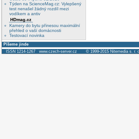
Týden na ScienceMag.cz: Vylepšený
test nenašel žádný rozdíl mezi
vodíkem a antiv
HDmag.cz
Kamery do bytu přinesou maximální
přehled o vaší domácnosti
Testovací novinka
Píšeme jinde
ISSN 1214-1267
www.czech-server.cz
© 1999-2015
Nitemedia s. r. 