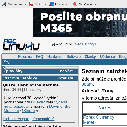
AbcLinuxu.cz
ITBiz.cz
HDmag.cz
AbcPráce.cz
AbcLinuxu
hledá autory
!
Poradna
FAQ
Hardware
Software
Články
Učebnice
Blog
Styl
×
Seznam zálože
Zprávičky
napište »
Pracovní nabídky
inzerujte »
Zde si můžete prohléd
spam
.
Quake: Dawn of the Machine
dnes 04:44 | IT novinky
Adresář: /Tony
V tomto adresáři zálož
U příležitosti 30. výročí vydání
počítačové hry
Quake
byla
vydána
nová epizoda
s názvem
Dawn of the
Název
Machine
(
Steam
).
Forex Currency
Ladislav Hagara
|
Komentářů: 0
Meter
Série bezpečnostních záplat v