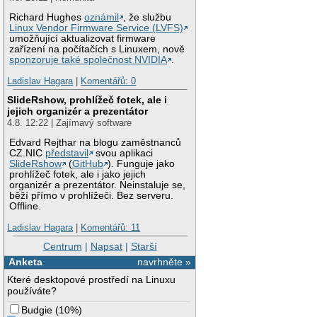
Richard Hughes
oznámil
, že službu
Linux Vendor Firmware Service (LVFS)
umožňující aktualizovat firmware
zařízení na počítačích s Linuxem, nově
sponzoruje také společnost NVIDIA
.
Ladislav Hagara
|
Komentářů: 0
SlideRshow, prohlížeč fotek, ale i
jejich organizér a prezentátor
4.8. 12:22 | Zajímavý software
Edvard Rejthar na blogu zaměstnanců
CZ.NIC
představil
svou aplikaci
SlideRshow
(
GitHub
). Funguje jako
prohlížeč fotek, ale i jako jejich
organizér a prezentátor. Neinstaluje se,
běží přímo v prohlížeči. Bez serveru.
Offline.
Ladislav Hagara
|
Komentářů: 11
Centrum
|
Napsat
|
Starší
Anketa
navrhněte »
Které desktopové prostředí na Linuxu
používáte?
Budgie
(
10%
)