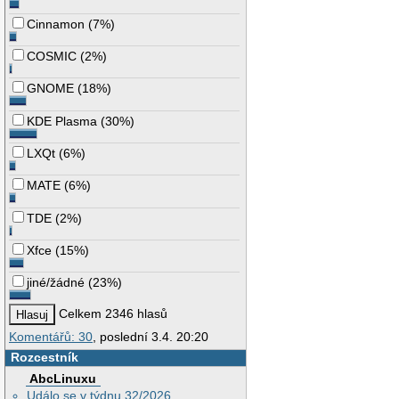
Cinnamon
(
7%
)
COSMIC
(
2%
)
GNOME
(
18%
)
KDE Plasma
(
30%
)
LXQt
(
6%
)
MATE
(
6%
)
TDE
(
2%
)
Xfce
(
15%
)
jiné/žádné
(
23%
)
Celkem 2346 hlasů
Komentářů: 30
, poslední 3.4. 20:20
Rozcestník
AbcLinuxu
Událo se v týdnu 32/2026