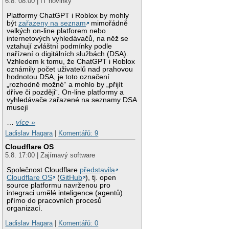
6.8. 08:00 | IT novinky
Platformy ChatGPT i Roblox by mohly
být
zařazeny na seznam
mimořádně
velkých on-line platforem nebo
internetových vyhledávačů, na něž se
vztahují zvláštní podmínky podle
nařízení o digitálních službách (DSA).
Vzhledem k tomu, že ChatGPT i Roblox
oznámily počet uživatelů nad prahovou
hodnotou DSA, je toto označení
„rozhodně možné“ a mohlo by „přijít
dříve či později“. On-line platformy a
vyhledávače zařazené na seznamy DSA
musejí
…
více »
Ladislav Hagara
|
Komentářů: 9
Cloudflare OS
5.8. 17:00 | Zajímavý software
Společnost Cloudflare
představila
Cloudflare OS
(
GitHub
), tj. open
source platformu navrženou pro
integraci umělé inteligence (agentů)
přímo do pracovních procesů
organizací.
Ladislav Hagara
|
Komentářů: 0