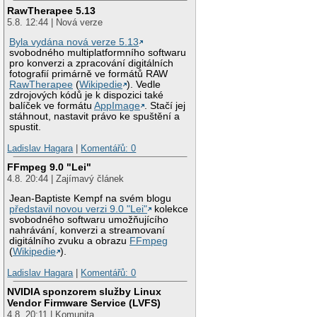
RawTherapee 5.13
5.8. 12:44 | Nová verze
Byla vydána nová verze 5.13
svobodného multiplatformního softwaru
pro konverzi a zpracování digitálních
fotografií primárně ve formátů RAW
RawTherapee
(
Wikipedie
). Vedle
zdrojových kódů je k dispozici také
balíček ve formátu
AppImage
. Stačí jej
stáhnout, nastavit právo ke spuštění a
spustit.
Ladislav Hagara
|
Komentářů: 0
FFmpeg 9.0 "Lei"
4.8. 20:44 | Zajímavý článek
Jean-Baptiste Kempf na svém blogu
představil novou verzi 9.0 "Lei"
kolekce
svobodného softwaru umožňujícího
nahrávání, konverzi a streamovaní
digitálního zvuku a obrazu
FFmpeg
(
Wikipedie
).
Ladislav Hagara
|
Komentářů: 0
NVIDIA sponzorem služby Linux
Vendor Firmware Service (LVFS)
4.8. 20:11 | Komunita