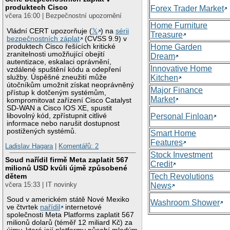
produktech Cisco
Forex Trader Market
včera 16:00 | Bezpečnostní upozornění
Home Furniture
Vládní CERT upozorňuje (
𝕏
) na
sérii
Treasure
bezpečnostních záplat
(CVSS 9.9) v
produktech Cisco řešících kritické
Home Garden
zranitelnosti umožňující obejití
Dream
autentizace, eskalaci oprávnění,
Innovative Home
vzdálené spuštění kódu a odepření
služby. Úspěšné zneužití může
Kitchen
útočníkům umožnit získat neoprávněný
Major Finance
přístup k dotčeným systémům,
Market
kompromitovat zařízení Cisco Catalyst
SD-WAN a Cisco IOS XE, spustit
libovolný kód, zpřístupnit citlivé
Personal Finloan
informace nebo narušit dostupnost
postižených systémů.
Smart Home
Features
Ladislav Hagara
|
Komentářů: 2
Stock Investment
Soud nařídil firmě Meta zaplatit 567
Credit
milionů USD kvůli újmě způsobené
Tech Revolutions
dětem
včera 15:33 | IT novinky
News
Soud v americkém státě Nové Mexiko
Washroom Shower
ve čtvrtek
nařídil
internetové
společnosti Meta Platforms zaplatit 567
milionů dolarů (téměř 12 miliard Kč) za